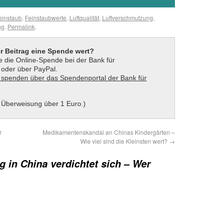
einstaub
,
Feinstaubwerte
,
Luftqualität
,
Luftverschmutzung
,
ng
.
Permalink
.
er Beitrag eine Spende wert?
 die Online-Spende bei der Bank für
t oder über PayPal.
 Überweisung über 1 Euro.)
r
Medikamentenskandal an Chinas Kindergärten –
Wie viel sind die Kleinsten wert?
→
 in China verdichtet sich – Wer