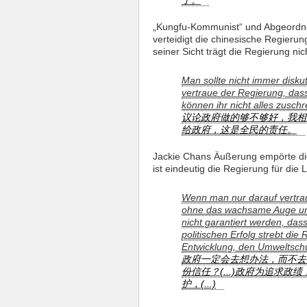
了。
„Kungfu-Kommunist“ und Abgeordnet
verteidigt die chinesische Regieru
seiner Sicht trägt die Regierung nic
Man sollte nicht immer disku
vertraue der Regierung, dass
können ihr nicht alles zusch
议论政府做的够不够好，我相
给政府，这是全民的责任。
Jackie Chans Äußerung empörte die 
ist eindeutig die Regierung für die
Wenn man nur darauf vertrau
ohne das wachsame Auge und 
nicht garantiert werden, dass
politischen Erfolg strebt die
Entwicklung, den Umweltschut
政府一定会去想办法，而不去
份信任？(...)政府为追求
护，(...)