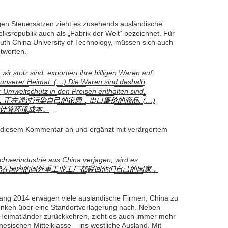
en Steuersätzen zieht es zusehends ausländische
lksrepublik auch als „Fabrik der Welt“ bezeichnet. Für
uth China University of Technology, müssen sich auch
tworten.
 wir stolz sind, exportiert ihre billigen Waren auf
unserer Heimat. (…) Die Waren sind deshalb
ür Umweltschutz in den Preisen enthalten sind.
，正在通过污染自己的家园，出口廉价的商品. (…)
计算环境成本。
h diesem Kommentar an und ergänzt mit verärgertem
chwerindustrie aus China verjagen, wird es
把在国内的国外重工业工厂都碾回他们自己的国家，
g 2014 erwägen viele ausländische Firmen, China zu
denken über eine Standortverlagerung nach. Neben
e Heimatländer zurückkehren, zieht es auch immer mehr
esischen Mittelklasse – ins westliche Ausland. Mit