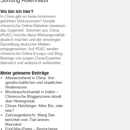
Stiftung Asienhaus
Wo bin ich hier?
In China gibt es keine kontrovers
geführten Diskussionen? Gerade
chinesische Online-Debatten beweisen
das Gegenteil. Stimmen aus China
(#SAC) möchte diese Meinungsvielfalt
deutlich machen und der einseitigen
Darstellung deutscher Medien
entgegenwirken. Auf #SAC werden
chinesische Online-Essays und Blog-
Beiträge von jungen China-Experten
übersetzt und analytisch aufbereitet.
Meist gelesene Beiträge
Alleinerziehend in China: Von
gesellschaftlichen und staatlichen
Hindernissen
Missbrauchsskandal in Indien –
Chinesische Bloggerszene rätselt
über Hintergründe
Chinas Netzbürger: Alles Bio, oder
was?
Zeitzeugenbericht: Wang Dan
berichtet vom Tian’anmen-
Massaker
Fünf-Mao-Partei – Bestochener