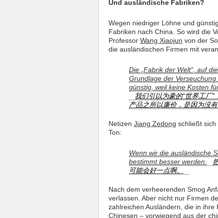
Und ausländische Fabriken?
Wegen niedriger Löhne und günstig
Fabriken nach China. So wird die Vo
Professor
Wang Xiaojun
von der So
die ausländischen Firmen mit veran
Die „Fabrik der Welt“, auf die
Grundlage der Verseuchung 
günstig, weil keine Kosten f
我们引以为豪的“世界工厂”
产品之所以廉价，是因为没有
Netizen
Jiang Zedong
schließt sic
Ton:
Wenn wir die ausländische S
bestimmt besser werden.
可能会好一点啊。
Nach dem verheerenden Smog Anfan
verlassen. Aber nicht nur Firmen 
zahlreichen Ausländern, die in ihr
Chinesen – vorwiegend aus der chin