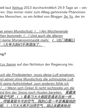
elt laut
Xinhua
2013 durchschnittlich 29,9 Tage an – ein
ahren. Das immer mehr zum Alltag gehörende Phänomen
s Menschen, so ein Artikel von Blogger
Jin Yu
, der im
eder einen Mundschutz. (…) Am Wochenende
hen bummeln. (…) Und auch die älteren
 keine Morgengymnastik mehr.
(...)出门都戴口
。(...)大爷大妈们不再晨练了。
ung?
r
Liu Jiamin
auf das Nichtstun der Regierung hin.
uch die Privilegierten, muss diese Luft einatmen.
ing) atmet ohne Mundschutz die schmutzige Luft
 seine Aufrichtigkeit, zum anderen fühle ich
(…) Wenn sich Onkel Xi nicht rechtzeitig um die
wird ihm der Smog noch Husten bereiten.
雾霾来
空气吧，(...) 看看习大大都跟普通老百姓一样，
，呼吸着脏兮兮的空气，我的心里一半是佩服他的
。(...)习大大再不治理空气，就让灰霾来呛你