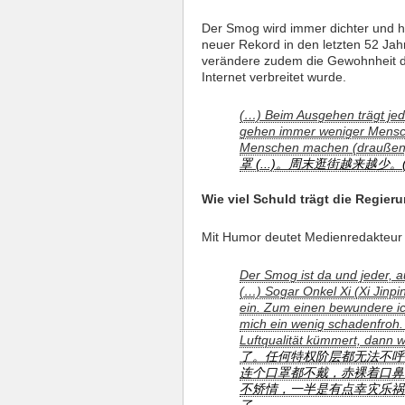
Der Smog wird immer dichter und hi
neuer Rekord in den letzten 52 J
verändere zudem die Gewohnheit de
Internet verbreitet wurde.
(…) Beim Ausgehen trägt j
gehen immer weniger Mensc
Menschen machen (draußen)
罩 (...)。周末逛街越来越少
Wie viel Schuld trägt die Regier
Mit Humor deutet Medienredakteu
Der Smog ist da und jeder, a
(…) Sogar Onkel Xi (Xi Jinp
ein. Zum einen bewundere ich
mich ein wenig schadenfroh. 
Luftqualität kümmert, dann 
了。任何特权阶层都无法不呼吸
连个口罩都不戴，赤裸着口鼻
不矫情，一半是有点幸灾乐祸呢