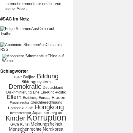
Internetkommentator erzählt von
seiner Arbeit
#SAC im Netz
Schlagwörter
Bildung
Beijing
#SAC
Bildungssystem
Demokratie
Deutschland
Diskriminierung
Ehe
Ein-Kind-Politik
Eltern
Frauen
Europa
Erziehung
Gleichberechtigung
Frauenrechte
Hongkong
Homosexualität
Japan
Internetzensur
Kim Jong-un
Korruption
Kinder
Meinungsfreiheit
KPCh
Kunst
Menschenrechte
Nordkorea