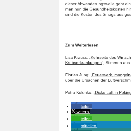
dieser Abwanderungswelle geht ein 
man nun die Gesundheitskosten hinz
sind die Kosten des Smogs aus gesun
Zum Weiterlesen
Lisa Krauss: „
Kehrseite des Wirtsc
Krebserkrankungen
“, Stimmen aus 
Florian Jung: „
Feuerwerk, mangeln
über die Ursachen der Luftversch
Petra Kolonko: „
Dicke Luft in Pekin
teilen
twittern
teilen
mitteilen