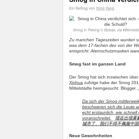
Ein Beitrag von
Yong Yang
Smog in Peking © Bobak, via Wikime
Zu manchen Tageszeiten wurden s
was dem 17-fachen des von der We
entspricht. Atemschutzmasken waren
Smog fast im ganzen Land
Der Smog hat sich inzwischen über 
Xinhua
zufolge habe der Smog 2013
Mittelstädte heimgesucht. Blogger „
Da sich der Smog mittlerweil
beschweren sich die Leute a
echt erstaunlich, wie schnel
voranschreitet.
现在出现雾
城市了。我们不得不佩服中国
Neue Gewohnheiten