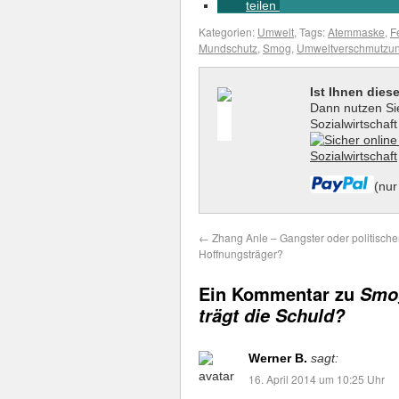
teilen
Kategorien:
Umwelt
, Tags:
Atemmaske
,
F
Mundschutz
,
Smog
,
Umweltverschmutzu
Ist Ihnen dies
Dann nutzen Sie
Sozialwirtschaf
(nur
←
Zhang Anle – Gangster oder politische
Hoffnungsträger?
Ein Kommentar zu
Smog
trägt die Schuld?
Werner B.
sagt:
16. April 2014 um 10:25 Uhr