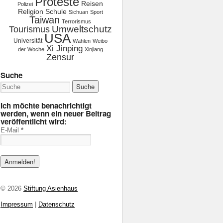
Proteste
Reisen
Polizei
Religion
Schule
Sichuan
Sport
Taiwan
Terrorismus
Tourismus
Umweltschutz
USA
Universität
Wahlen
Weibo
Xi Jinping
der Woche
Xinjiang
Zensur
Suche
Ich möchte benachrichtigt
werden, wenn ein neuer Beitrag
veröffentlicht wird:
E-Mail
*
© 2026
Stiftung Asienhaus
Impressum
|
Datenschutz