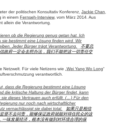
er der politischen Konsultativ Konferenz,
Jackie Chan
,
ng in einem
Fernseh-Interview
, vom März 2014. Aus
ht allein die Verantwortung.
tieren ob die Regierung genug getan hat. Ich
 sie bestimmt eine Lösung finden wird. Wir
reiben. Jeder Bürger trägt Verantwortung.
不要总
信政府一定会去想办法，我们不能把这一切责任交
Netzwelt. Für viele Netizens wie „
Wei Yang Wo Long
“
 Luftverschmutzung verantwortlich.
t, dass die Regierung bestimmt eine Lösung
die kritische Haltung der Bürger findet, kann
 sie dieses Vertrauen auch erfüllt. (…) Für den
 Regierung nur noch nach wirtschaftlicher
z vernachlässigt sie dabei total.
如果只是相信
监督不去问责，能够保证政府就能对得住民众的这
政绩，一味发展经济，根本没有做到对环境合理的保