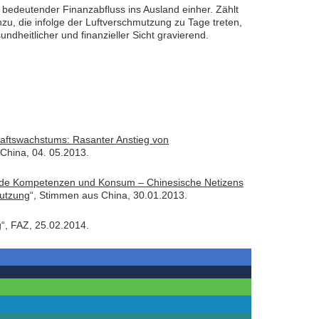
bedeutender Finanzabfluss ins Ausland einher. Zählt
u, die infolge der Luftverschmutzung zu Tage treten,
dheitlicher und finanzieller Sicht gravierend.
haftswachstums: Rasanter Anstieg von
China, 04. 05.2013.
de Kompetenzen und Konsum – Chinesische Netizens
mutzung
“, Stimmen aus China, 30.01.2013.
g
“, FAZ, 25.02.2014.