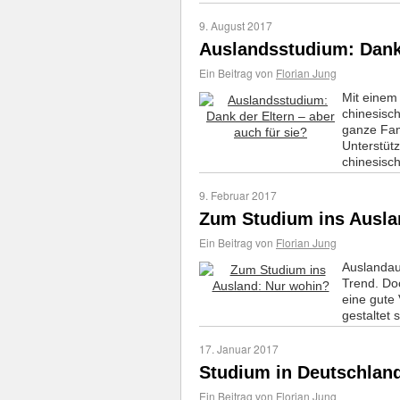
9. August 2017
Auslandsstudium: Dank 
Ein Beitrag von
Florian Jung
Mit einem
chinesisch
ganze Fami
Unterstütz
chinesisch
9. Februar 2017
Zum Studium ins Ausla
Ein Beitrag von
Florian Jung
Auslandau
Trend. Doc
eine gute
gestaltet 
17. Januar 2017
Studium in Deutschland
Ein Beitrag von
Florian Jung