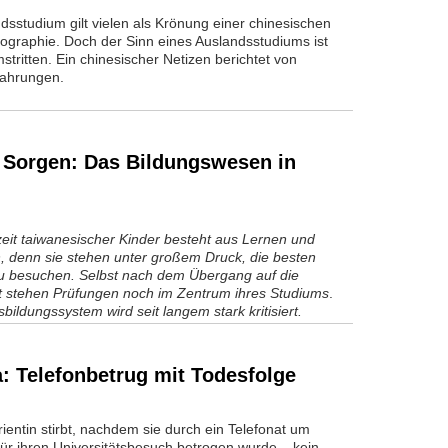
dsstudium gilt vielen als Krönung einer chinesischen
iographie. Doch der Sinn eines Auslandsstudiums ist
stritten. Ein chinesischer Netizen berichtet von
fahrungen.
 Sorgen: Das Bildungswesen in
zeit taiwanesischer Kinder besteht aus Lernen und
, denn sie stehen unter großem Druck, die besten
u besuchen. Selbst nach dem Übergang auf die
ät stehen Prüfungen noch im Zentrum ihres Studiums
.
bildungssystem wird seit langem stark kritisiert.
a: Telefonbetrug mit Todesfolge
rientin stirbt, nachdem sie durch ein Telefonat um
für ihren Universitätsbesuch betrogen wurde – kein