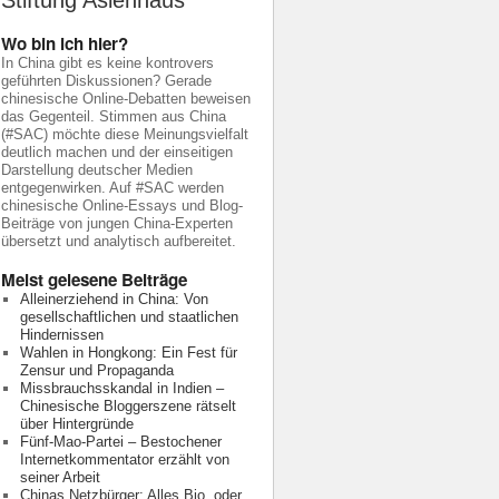
Stiftung Asienhaus
Wo bin ich hier?
In China gibt es keine kontrovers
geführten Diskussionen? Gerade
chinesische Online-Debatten beweisen
das Gegenteil. Stimmen aus China
(#SAC) möchte diese Meinungsvielfalt
deutlich machen und der einseitigen
Darstellung deutscher Medien
entgegenwirken. Auf #SAC werden
chinesische Online-Essays und Blog-
Beiträge von jungen China-Experten
übersetzt und analytisch aufbereitet.
Meist gelesene Beiträge
Alleinerziehend in China: Von
gesellschaftlichen und staatlichen
Hindernissen
Wahlen in Hongkong: Ein Fest für
Zensur und Propaganda
Missbrauchsskandal in Indien –
Chinesische Bloggerszene rätselt
über Hintergründe
Fünf-Mao-Partei – Bestochener
Internetkommentator erzählt von
seiner Arbeit
Chinas Netzbürger: Alles Bio, oder