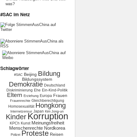
was?
#SAC im Netz
Schlagwörter
Bildung
Beijing
#SAC
Bildungssystem
Demokratie
Deutschland
Diskriminierung
Ehe
Ein-Kind-Politik
Eltern
Frauen
Europa
Erziehung
Gleichberechtigung
Frauenrechte
Hongkong
Homosexualität
Japan
Internetzensur
Kim Jong-un
Korruption
Kinder
Meinungsfreiheit
KPCh
Kunst
Menschenrechte
Nordkorea
Proteste
Reisen
Polizei