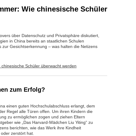
immer: Wie chinesische Schüler
vers über Datenschutz und Privatsphäre diskutiert,
en in China bereits an staatlichen Schulen
s zur Gesichtserkennung – was halten die Netizens
en zum Erfolg?
ina einen guten Hochschulabschluss erlangt, dem
der Regel alle Türen offen. Um ihren Kindern die
dung zu ermöglichen zogen und ziehen Eltern
atgeber wie „Das Harvard-Mädchen Liu Yiting“ zu
zens berichten, wie das Werk ihre Kindheit
 oder zerstört hat.