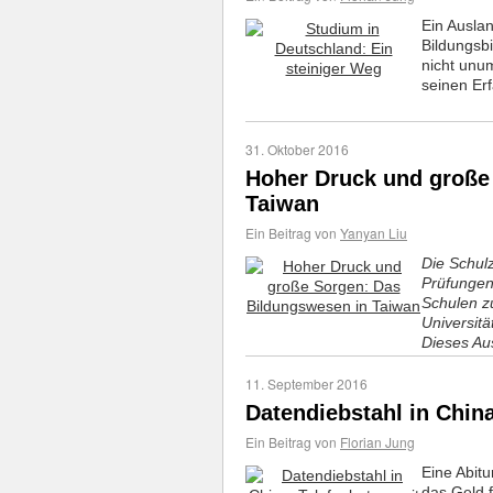
Ein Auslan
Bildungsb
nicht unum
seinen Er
31. Oktober 2016
Hoher Druck und große
Taiwan
Ein Beitrag von
Yanyan Liu
Die Schul
Prüfungen
Schulen z
Universit
Dieses Aus
11. September 2016
Datendiebstahl in Chin
Ein Beitrag von
Florian Jung
Eine Abitu
das Geld 