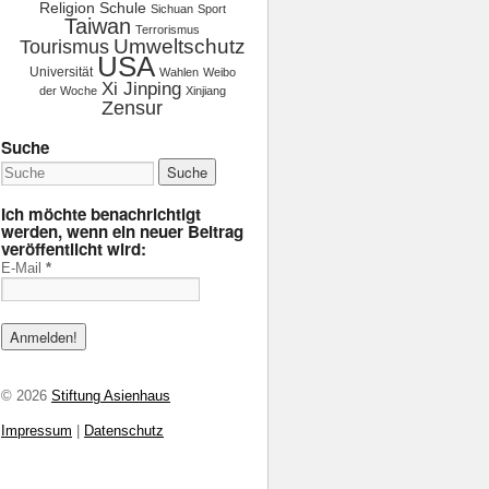
Religion
Schule
Sichuan
Sport
Taiwan
Terrorismus
Tourismus
Umweltschutz
USA
Universität
Wahlen
Weibo
Xi Jinping
der Woche
Xinjiang
Zensur
Suche
Ich möchte benachrichtigt
werden, wenn ein neuer Beitrag
veröffentlicht wird:
E-Mail
*
© 2026
Stiftung Asienhaus
Impressum
|
Datenschutz