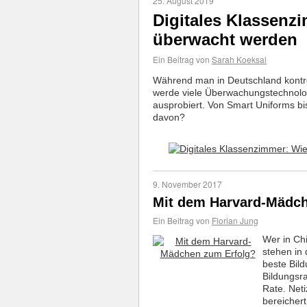
25. August 2019
Digitales Klassenz
überwacht werden
Ein Beitrag von
Sarah Koeksal
Während man in Deutschland kontro
werde viele Überwachungstechnologi
ausprobiert. Von Smart Uniforms bi
davon?
9. November 2017
Mit dem Harvard-Mädch
Ein Beitrag von
Florian Jung
Wer in Ch
stehen in 
beste Bil
Bildungsr
Rate. Neti
bereichert