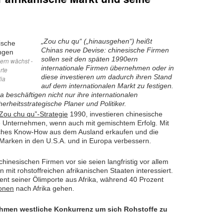
„Zou chu qu“ („hinausgehen“) heißt
Chinas neue Devise: chinesische Firmen
sollen seit den späten 1990ern
ern wächst -
internationale Firmen übernehmen oder in
rte
diese investieren um dadurch ihren Stand
ia
auf dem internationalen Markt zu festigen.
ka beschäftigen nicht nur ihre internationalen
erheitsstrategische Planer und Politiker.
Zou chu qu”-Strategie
1990, investieren chinesische
le Unternehmen, wenn auch mit gemischtem Erfolg. Mit
nisches Know-How aus dem Ausland erkaufen und die
 Marken in den U.S.A. und in Europa verbessern.
hinesischen Firmen vor sie seien langfristig vor allem
mit rohstoffreichen afrikanischen Staaten interessiert.
nt seiner Ölimporte aus Afrika, während 40 Prozent
ionen
nach Afrika gehen.
hmen westliche Konkurrenz um sich Rohstoffe zu