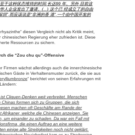
,至于这种状态维持的时间,长达99 年。另外,目前这
人企业发出了邀请。(...) 这个已 经成立了的自由
圳”,而应该说是“非洲的香 港”,一个由中国开发的
hyazinthe“ diesen Vergleich nicht als Kritik meint,
chinesischen Regierung eher zufrieden ist. Diese
herte Ressourcen zu sichern.
rch die “Zou chu qu”-Offensive
er Firmen wächst allerdings auch die innerchinesische
ischen Gäste in Verhaltensmuster zurück, die sie aus
erylliumbronze
“ berichtet von seinen Erfahrungen mit
 Ländern:
 ist Cliquen-Denken weit verbreitet. Menschen
Chinas formen sich zu Gruppen, die sich
nesen machen oft Geschäfte am Rande der
ht Afrikaner, welche die Chinesen anzeigen. Sie
an, um einander zu schaden. Da war ein Fall mit
ionsfirma, die einen Auftrag an eine weitere
en einige alte Streitigkeiten noch nicht geklärt.
hinesischen Neujahrsfest kam es zu Streitereien.