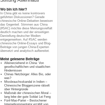
Stiftung Asienhaus
Wo bin ich hier?
In China gibt es keine kontrovers
geführten Diskussionen? Gerade
chinesische Online-Debatten beweisen
das Gegenteil. Stimmen aus China
(#SAC) möchte diese Meinungsvielfalt
deutlich machen und der einseitigen
Darstellung deutscher Medien
entgegenwirken. Auf #SAC werden
chinesische Online-Essays und Blog-
Beiträge von jungen China-Experten
übersetzt und analytisch aufbereitet.
Meist gelesene Beiträge
Alleinerziehend in China: Von
gesellschaftlichen und staatlichen
Hindernissen
Chinas Netzbürger: Alles Bio, oder
was?
Missbrauchsskandal in Indien –
Chinesische Bloggerszene rätselt
über Hintergründe
Maßstab der chinesischen Moral –
lang lebe der gute Soldat Lei Feng
Fünf-Mao-Partei – Bestochener
Internetkommentator erzählt von