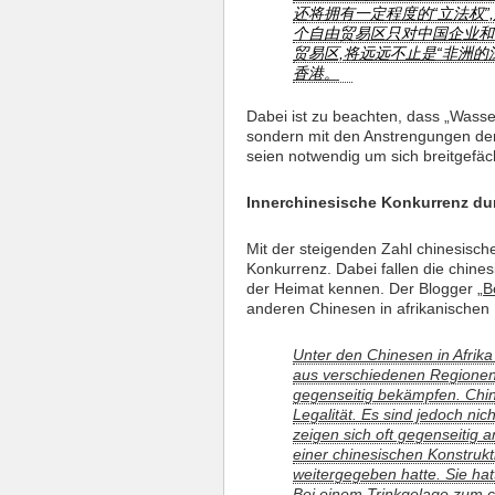
还将拥有一定程度的“立法权”
个自由贸易区只对中国企业和华
贸易区,将远远不止是“非洲的深
香港。
Dabei ist zu beachten, dass „Wasser
sondern mit den Anstrengungen der 
seien notwendig um sich breitgefäc
Innerchinesische Konkurrenz du
Mit der steigenden Zahl chinesisch
Konkurrenz. Dabei fallen die chines
der Heimat kennen. Der Blogger „
B
anderen Chinesen in afrikanischen
Unter den Chinesen in Afrika
aus verschiedenen Regionen 
gegenseitig bekämpfen. Chi
Legalität. Es sind jedoch nic
zeigen sich oft gegenseitig 
einer chinesischen Konstrukt
weitergegeben hatte. Sie hatt
Bei einem Trinkgelage zum c