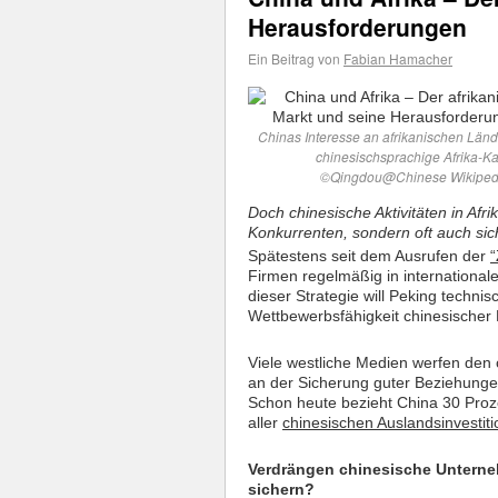
Herausforderungen
Ein Beitrag von
Fabian Hamacher
Chinas Interesse an afrikanischen Länd
chinesischsprachige Afrika-Ka
©Qingdou@Chinese Wikiped
Doch chinesische Aktivitäten in Afri
Konkurrenten, sondern oft auch sich
Spätestens seit dem Ausrufen der
“
Firmen regelmäßig in internationa
dieser Strategie will Peking tech
Wettbewerbsfähigkeit chinesischer
Viele westliche Medien werfen den c
an der Sicherung guter Beziehungen 
Schon heute bezieht China 30 Proze
aller
chinesischen Auslandsinvestit
Verdrängen chinesische Unterne
sichern?