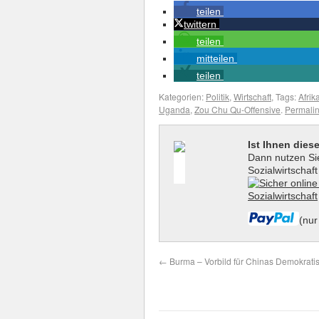
teilen
twittern
teilen
mitteilen
teilen
Kategorien:
Politik
,
Wirtschaft
, Tags:
Afrik
Uganda
,
Zou Chu Qu-Offensive
.
Permali
Ist Ihnen dies
Dann nutzen Sie
Sozialwirtschaf
(nur
←
Burma – Vorbild für Chinas Demokrati