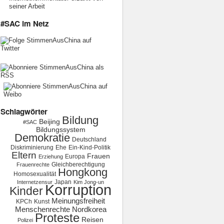
seiner Arbeit
#SAC im Netz
Schlagwörter
Bildung
Beijing
#SAC
Bildungssystem
Demokratie
Deutschland
Diskriminierung
Ehe
Ein-Kind-Politik
Eltern
Frauen
Europa
Erziehung
Gleichberechtigung
Frauenrechte
Hongkong
Homosexualität
Japan
Internetzensur
Kim Jong-un
Korruption
Kinder
Meinungsfreiheit
KPCh
Kunst
Menschenrechte
Nordkorea
Proteste
Reisen
Polizei