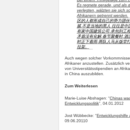
Es regnete gerade, und als d
verlegten, wälzten sie sich
Afrikanern getrennt werden.
区的人都形成自己的势力团伙
腻,不是当地的黑人,往往是
有家中国建筑公司,承包到工
矛盾没有化解,春节聚餐时,
时正下着雨,两队人马从饭堂
拉架。
Auch wegen solcher Vorkommnisse
Afrikaner anzustellen. Zusätzlich 
von Universitätsstipendien an Afrika
in China auszubilden.
Zum Weiterlesen
Marie-Luise Abshagen: “
Chinas wac
Entwicklungspolitik
”, 04.01.2012
Jost Wübbecke: “
Entwicklungshilfe
09.06.20110