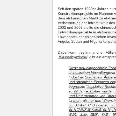
Seit den späten 1990er Jahren nutz
Konstruktionsprojekte im Rahmen v
dem afrikanischen Markt zu etablier
Verbesserung der Infrastruktur des
2002 und 2007 stellte die chinesisc
Entwicklungsprojekte in afrikanisc
Löwenanteil der chinesischen Invest
Angola, Sudan und Nigeria konzentr
Dabei kommt es in manchen Fällen
„
Wasserhyazinthe
“ gibt ein entspr
Diese neu eingerichtete Freih
chinesischen Verwaltungsrat 
Industrie, Städtebau, Äußeres,
und öffentliche Finanzen ein
begrenzte “legislative Recht
zu 99 Jahre. Bisher wurden 
und Unternehmen von Überse
ist mehr als nur das “Shenzh
von Afrika”. Und zwar ein v
自由贸易区真的非常“自由”,
金融、工商、城建、外事、警