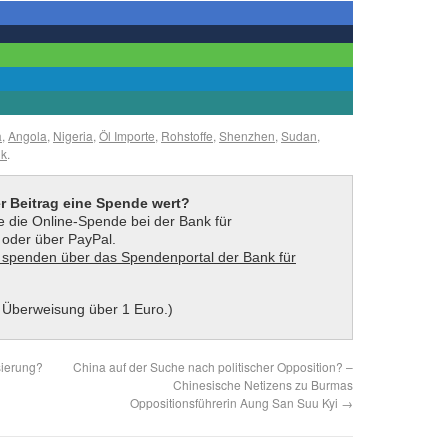
a
,
Angola
,
Nigeria
,
Öl Importe
,
Rohstoffe
,
Shenzhen
,
Sudan
,
nk
.
er Beitrag eine Spende wert?
 die Online-Spende bei der Bank für
t oder über PayPal.
 Überweisung über 1 Euro.)
sierung?
China auf der Suche nach politischer Opposition? –
Chinesische Netizens zu Burmas
Oppositionsführerin Aung San Suu Kyi
→