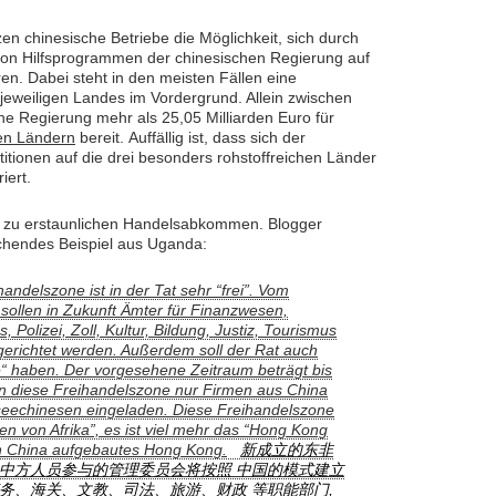
en chinesische Betriebe die Möglichkeit, sich durch
on Hilfsprogrammen der chinesischen Regierung auf
en. Dabei steht in den meisten Fällen eine
 jeweiligen Landes im Vordergrund. Allein zwischen
he Regierung mehr als 25,05 Milliarden Euro für
hen Ländern
bereit. Auffällig ist, dass sich der
itionen auf die drei besonders rohstoffreichen Länder
iert.
 zu erstaunlichen Handelsabkommen. Blogger
echendes Beispiel aus Uganda:
andelszone ist in der Tat sehr “frei”. Vom
sollen in Zukunft Ämter für Finanzwesen,
 Polizei, Zoll, Kultur, Bildung, Justiz, Tourismus
gerichtet werden. Außerdem soll der Rat auch
e“ haben. Der vorgesehene Zeitraum beträgt bis
in diese Freihandelszone nur Firmen aus China
echinesen eingeladen. Diese Freihandelszone
en von Afrika”, es ist viel mehr das “Hong Kong
on China aufgebautes Hong Kong.
新成立的东非
由中方人员参与的管理委员会将按照 中国的模式建立
务、海关、文教、司法、旅游、财政 等职能部门,