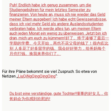
Puh! Endlich habe ich genug zusammen, um die
Studiengebühren für mein letztes Semester zu
finanzieren. Von heute an, muss ich nie wieder das Geld
meiner Eltern ausgeben! Ich habe echt Gewissensbisse,
dass ich viel mehr Geld als andere Auslandsstudenten
verbraten habe. Ich werde alles tun, um meinen Eltern
auch jeden Monat ein wenig zu überweisen. Jetzt bin ich
dran, mich um euch zu kümmern!
好了。终于凑够了最后一
学期的学费。今天开始，再也不花父母的钱了！很内疚比
别 人多花了好多留学的钱。我会好好努力，给爸妈每个
月也打钱。换我来养你们了。
Für ihre Pläne bekommt sie viel Zuspruch. So etwa von
Netizen „
LiuQiNgQingQingQing
“:
Du bist eine verständige, gute Tochter!
懂事的好女儿，你
爸妈会为你感到欣慰的!