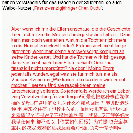
haben Verständnis für das Handeln der Studentin, so auch
Weibo-Nutzer „
Fast zwanzigjähriger Chen Dudu
“:
Aber wenn ich mir die Eltern anschaue, die die Geschichte
ihrer Tochter an die Medien durchgestochen haben… Dann
kann man doch verstehen, warum die Tochter nicht mehr
in die Heimat zurückwill, oder? Es kann auch nicht lange
gutgehen, wenn man seine Altersvorsorge komplett an
seine Kinder kettet. Und hat die Tochter wirklich gesagt,
dass sie nicht nach ihren Eltern schaut? Oder sie
finanziell nicht unterstützt? Na eben! Meine Eltern
jedenfalls würden, egal was sie für mich tun, nie als
Voraussetzung ein „Wie kannst du das denn wieder gut
machen!“ setzen. Und sie respektieren meine
Entscheidung vollends. So jedenfalls werde ich ein Leben
lang Verantwortung für sie tragen!
可是会把这种事往媒体
捅的父母…有点理解女儿为什么不愿意回国？ 养儿防老这
种 事 用来拴住孩子也栓不久的… 而且女儿有说再也不回
来看望吗？还是说了不提供赡养 费？就是…反正我爸妈为
我做任何事 都不会以【你要如何回报】为前提 也完全尊
重我 的决定 这样的话我反而会对他们负责一辈子啊w