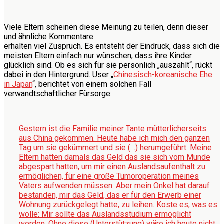
Viele Eltern scheinen diese Meinung zu teilen, denn dieser
und ähnliche Kommentare
erhalten viel Zuspruch. Es entsteht der Eindruck, dass sich die
meisten Eltern einfach nur wünschen, dass ihre Kinder
glücklich sind. Ob es sich für sie persönlich „auszahlt“, rückt
dabei in den Hintergrund. User „
Chinesisch-koreanische Ehe
in Japan
“, berichtet von einem solchen Fall
verwandtschaftlicher Fürsorge:
Gestern ist die Familie meiner Tante mütterlicherseits
aus China gekommen. Heute habe ich mich den ganzen
Tag um sie gekümmert und sie (…) herumgeführt. Meine
Eltern hatten damals das Geld das sie sich vom Munde
abgespart hatten, um mir einen Auslandsaufenthalt zu
ermöglichen, für eine große Tumoroperation meines
Vaters aufwenden müssen. Aber mein Onkel hat darauf
bestanden, mir das Geld, das er für den Erwerb einer
Wohnung zurückgelegt hatte, zu leihen. Koste es, was es
wolle: Mir sollte das Auslandsstudium ermöglicht
werden. Ohne diese (Unterstützung) wäre ich heute nicht,