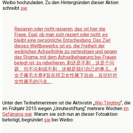
Weibo hochzuladen. Zu den Hintergründen dieser Aktion
schreibt
sie
:
Rasieren oder nicht rasieren, das ist hier die
Frage. Egal, ob man sich rasiert oder nicht, es
bleibt eine persönliche Entscheidung. Das Ziel
dieses Wettbewerbs ist es, die Freiheit der
weiblichen Achselhöhle zu verteidigen und gegen
das Stigma, mit dem Achselbehaarung bei Frauen
belegt ist, zu rebellieren.
剃还是不剃，这是个问
题。但不论剃或不剃，这都是我们自己的事儿。#
女子腋毛大赛#旨在捍卫女性腋下自由，反抗针对
女性腋毛的污名。
Unter den Teilnehmerinnen ist die Aktivistin „
Wei Tingting
“, die
im Frühjahr 2015 wegen „Unruhestiftung“ mehrere Wochen
im
Gefängnis war
. Warum sie sich nun an dieser Fotoaktion
beteiligt, begründet
sie
bei Weibo: