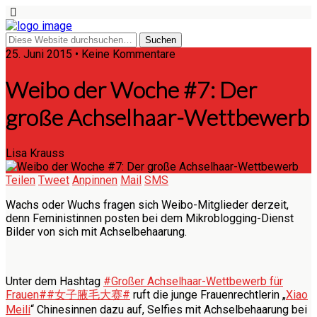
25. Juni 2015 • Keine Kommentare
Weibo der Woche #7: Der
große Achselhaar-Wettbewerb
Lisa Krauss
Teilen
Tweet
Anpinnen
Mail
SMS
Wachs oder Wuchs fragen sich Weibo-Mitglieder derzeit,
denn Feministinnen posten bei dem Mikroblogging-Dienst
Bilder von sich mit Achselbehaarung.
Unter dem Hashtag
#Großer Achselhaar-Wettbewerb für
Frauen#
#女子腋毛大赛#
ruft die junge Frauenrechtlerin „
Xiao
Meili
“ Chinesinnen dazu auf, Selfies mit Achselbehaarung bei