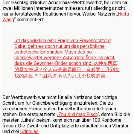
Der Hashtag #Großer Achselhaar-Wettbewerb#, bei dem ca.
zwei Millionen Internetnutzer mitlesen, ruft allerdings nicht
nur unterstützende Reaktionen hervor. Weibo-Nutzerin „
Haifa
Wang
“ kommentiert:
Ist das wirklich eine Frage von Frauenrechten?
Dabei geht es doch nur um das persönliche
ästhetische Empfinden. Muss das so
überbewertet werden? Außerdem finde ich nicht,
dass die Gewinner-Bilder schön sind.
这种东西真
的是女权吗？个人审美差异而已，有必要上升到女
权的高度？而且我并不认为那几个获奖的美。
Der Wettbewerb war nicht für alle Netizens der richtige
Schritt, um für Gleichberechtigung einzutreten. Die zu
vergebenen Preise sollen für selbstbestimmte Frauen
stehen: Die erstplatzierte „
Zhu Xixi mag Fisch
“, deren Bild die
meisten „Likes“ bekam, kann sich nun über 100 Kondome
freuen. Die Zweit- und Drittplatzierte erhielten einen Vibrator
und drei
Urinellas
.