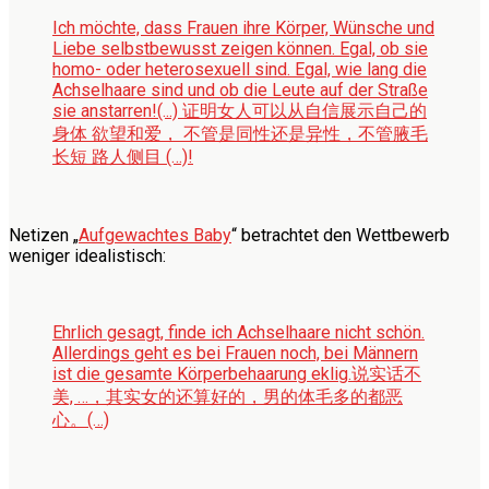
Ich möchte, dass Frauen ihre Körper, Wünsche und
Liebe selbstbewusst zeigen können. Egal, ob sie
homo- oder heterosexuell sind. Egal, wie lang die
Achselhaare sind und ob die Leute auf der Straße
sie anstarren!
(...) 证明女人可以从自信展示自己的
身体 欲望和爱， 不管是同性还是异性，不管腋毛
长短 路人侧目 (…)!
Netizen „
Aufgewachtes Baby
“ betrachtet den Wettbewerb
weniger idealistisch:
Ehrlich gesagt, finde ich Achselhaare nicht schön.
Allerdings geht es bei Frauen noch, bei Männern
ist die gesamte Körperbehaarung eklig.
说实话不
美, …，其实女的还算好的，男的体毛多的都恶
心。(…)