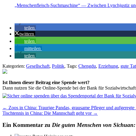
„Menschenfleisch-Suchmaschine“ — Zwischen Lynchjustiz un
teilen
twittern
teilen
mitteilen
teilen
Kategorien:
Gesellschaft
,
Politik
, Tags:
Chengdu
,
Erziehung
,
gute Ta
Ist Ihnen dieser Beitrag eine Spende wert?
Dann nutzen Sie die Online-Spende bei der Bank für Sozialwirtschaft
←
Zoos in China: Traurige Pandas, grausame Pfleger und aufgeregte
Tischtennis in China: Die Mannschaft geht vor
→
Ein Kommentar zu
Die guten Menschen von Sichuan: 