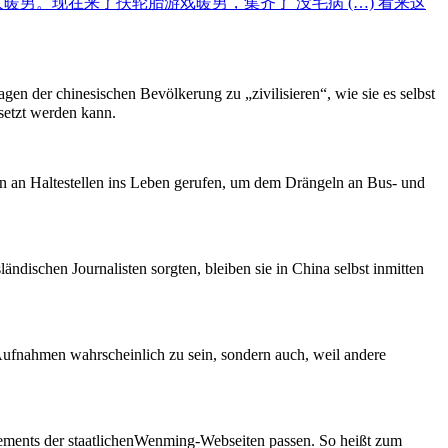
男。现在来了扶轮胎游戏暖男，集齐了 没毛病 (…) 看来这
gen der chinesischen Bevölkerung zu „zivilisieren“, wie sie es selbst
rsetzt werden kann.
 an Haltestellen ins Leben gerufen, um dem Drängeln an Bus- und
ländischen Journalisten sorgten, bleiben sie in China selbst inmitten
 Aufnahmen wahrscheinlich zu sein, sondern auch, weil andere
tatements der staatlichenWenming-Webseiten passen. So heißt zum