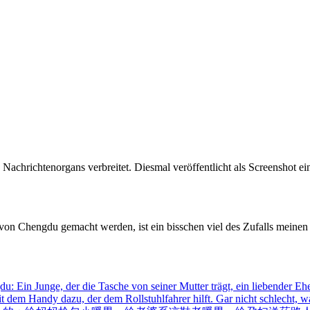
achrichtenorgans verbreitet. Diesmal veröffentlicht als Screenshot e
von Chengdu gemacht werden, ist ein bisschen viel des Zufalls meinen
gdu: Ein Junge, der die Tasche von seiner Mutter trägt, ein liebender 
dem Handy dazu, der dem Rollstuhlfahrer hilft. Gar nicht schlecht, wa