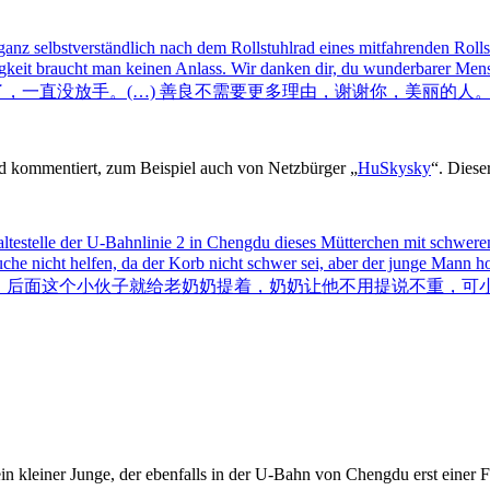
 ganz selbstverständlich nach dem Rollstuhlrad eines mitfahrenden Ro
zigkeit braucht man keinen Anlass. Wir danken dir, du wunderbarer Men
了，一直没放手。(…) 善良不需要更多理由，谢谢你，美丽的人
nd kommentiert, zum Beispiel auch von Netzbürger „
HuSkysky
“. Diese
 Haltestelle der U-Bahnlinie 2 in Chengdu dieses Mütterchen mit schw
auche nicht helfen, da der Korb nicht schwer sei, aber der junge Mann 
，后面这个小伙子就给老奶奶提着，奶奶让他不用提说不重，可
 kleiner Junge, der ebenfalls in der U-Bahn von Chengdu erst einer F