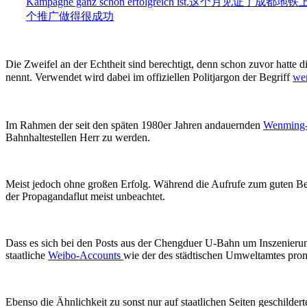
Kampagne ganz schön erfolgreich ist.
这个月见证了成都地铁上
个推广做得很成功
Die Zweifel an der Echtheit sind berechtigt, denn schon zuvor hatte d
nennt. Verwendet wird dabei im offiziellen Politjargon der Begriff
we
Im Rahmen der seit den späten 1980er Jahren andauernden
Wenming
Bahnhaltestellen Herr zu werden.
Meist jedoch ohne großen Erfolg. Während die Aufrufe zum guten B
der Propagandaflut meist unbeachtet.
Dass es sich bei den Posts aus der Chengduer U-Bahn um Inszenierung
staatliche
Weibo-Accounts
wie der des städtischen Umweltamtes prom
Ebenso die Ähnlichkeit zu sonst nur auf staatlichen Seiten geschilde