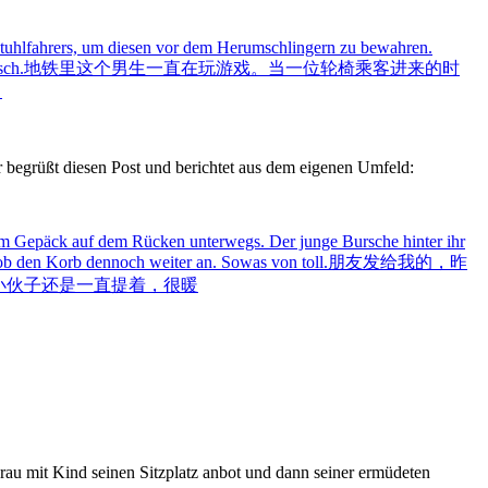
llstuhlfahrers, um diesen vor dem Herumschlingern zu bewahren.
sch.
地铁里这个男生一直在玩游戏。当一位轮椅乘客进来的时
。
r begrüßt diesen Post und berichtet aus dem eigenen Umfeld:
erem Gepäck auf dem Rücken unterwegs. Der junge Bursche hinter ihr
hob den Korb dennoch weiter an. Sowas von toll.
朋友发给我的，昨
小伙子还是一直提着，很暖
rau mit Kind seinen Sitzplatz anbot und dann seiner ermüdeten