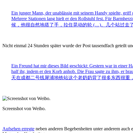
Ein junger Mann, der unablässig mit seinem Handy spielte, griff
Mehrere Stationen lang hielt er den Rollstuhl fest. Für Barmher
候，他很自然地搭了手，拉住晃动的轮 (…)。几个站过去
Nicht einmal 24 Stunden später wurde der Post tausendfach geteilt u
Ein Freund hat mir dieses Bild geschickt: Gestern war in einer
half ihr, indem er den Korb anhob. Die Frau sagte zu ihm, er br
天在成都二号线犀浦地铁站这个老奶奶背了很多东西很重
Screenshot von Weibo.
Aufsehen erregte
neben anderen Begebenheiten unter anderem auch ein