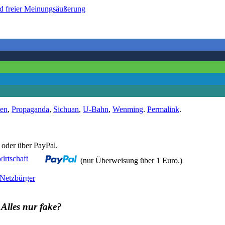
d freier Meinungsäußerung
ten
,
Propaganda
,
Sichuan
,
U-Bahn
,
Wenming
.
Permalink
.
 oder über PayPal.
(nur Überweisung über 1 Euro.)
 Netzbürger
Alles nur fake?