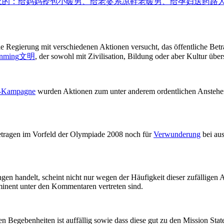
的：给妈妈拎包小暖男、给老婆系凉鞋老暖男、给孕妇送药路人暖
ie Regierung mit verschiedenen Aktionen versucht, das öffentliche Betra
nming
文明
, der sowohl mit Zivilisation, Bildung oder aber Kultur übe
-Kampagne
wurden Aktionen zum unter anderem ordentlichen Anstehen
etragen im Vorfeld der Olympiade 2008 noch für
Verwunderung
bei aus
en handelt, scheint nicht nur wegen der Häufigkeit dieser zufälligen
inent unter den Kommentaren vertreten sind.
rten Begebenheiten ist auffällig sowie dass diese gut zu den Mission S