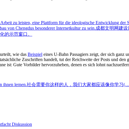
Arbeit zu leisten, eine Plattform für die ideologische Entwicklung der 
fbau von Chengdus besonderer Internetkultur zu sein.
成都文明网建设
文化的示范窗口。
urteilt, wie das
Beispiel
eines U-Bahn Passagiers zeigt, der sich ganz ung
atsächliche Zuschriften handelt, tut der Reichweite der Posts und den 
 ist: Gute Vorbilder hervorzuheben, denen es sich lohnt nachzueife
n ihnen lernen.
社会需要你这样的人，我们大家都应该像你学习(…)
tfacht Diskussion