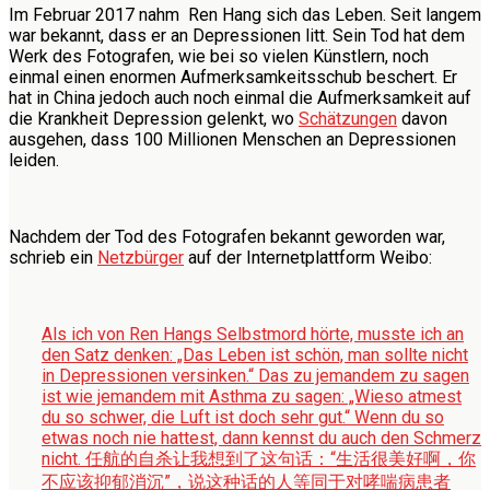
Im Februar 2017 nahm Ren Hang sich das Leben. Seit langem
war bekannt, dass er an Depressionen litt. Sein Tod hat dem
Werk des Fotografen, wie bei so vielen Künstlern, noch
einmal einen enormen Aufmerksamkeitsschub beschert. Er
hat in China jedoch auch noch einmal die Aufmerksamkeit auf
die Krankheit Depression gelenkt, wo
Schätzungen
davon
ausgehen, dass 100 Millionen Menschen an Depressionen
leiden.
Nachdem der Tod des Fotografen bekannt geworden war,
schrieb ein
Netzbürger
auf der Internetplattform Weibo:
Als ich von Ren Hangs Selbstmord hörte, musste ich an
den Satz denken: „Das Leben ist schön, man sollte nicht
in Depressionen versinken.“ Das zu jemandem zu sagen
ist wie jemandem mit Asthma zu sagen: „Wieso atmest
du so schwer, die Luft ist doch sehr gut.“ Wenn du so
etwas noch nie hattest, dann kennst du auch den Schmerz
nicht.
任航的自杀让我想到了这句话：“生活很美好啊，你
不应该抑郁消沉”，说这种话的人等同于对哮喘病患者