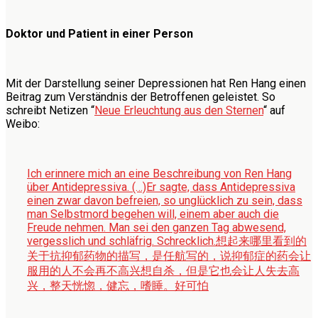
Doktor und Patient in einer Person
Mit der Darstellung seiner Depressionen hat Ren Hang einen
Beitrag zum Verständnis der Betroffenen geleistet. So
schreibt Netizen “
Neue Erleuchtung aus den Sternen
“ auf
Weibo:
Ich erinnere mich an eine Beschreibung von Ren Hang
über Antidepressiva. (…)Er sagte, dass Antidepressiva
einen zwar davon befreien, so unglücklich zu sein, dass
man Selbstmord begehen will, einem aber auch die
Freude nehmen. Man sei den ganzen Tag abwesend,
vergesslich und schläfrig. Schrecklich.
想起来哪里看到的
关于抗抑郁药物的描写，是任航写的，说抑郁症的药会让
服用的人不会再不高兴想自杀，但是它也会让人失去高
兴，整天恍惚，健忘，嗜睡。好可怕