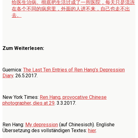
给医生治病。彻底把生活过成了一所医院，每天只是流连
在各个不同的病房里，外面的人进不来，自己也走不出
去。
Zum Weiterlesen:
Guernica:
The Last Ten Entries of Ren Hang’s Depression
Diary
. 26.5.2017.
New York Times:
Ren Hang, provocative Chinese
photographer, dies at 29
. 3.3.2017.
Ren Hang:
My depression
(auf Chinesisch). Englishe
Übersetzung des vollständigen Textes:
hier
.