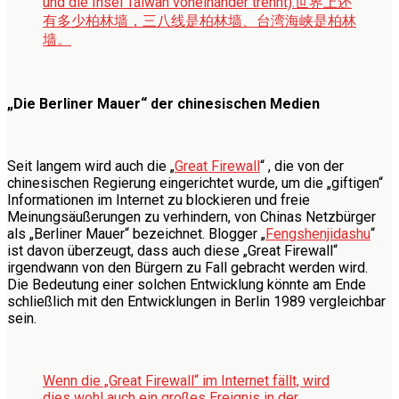
und die Insel Taiwan voneinander trennt).
世界上还
有多少柏林墙，三八线是柏林墙、台湾海峡是柏林
墙。
„Die Berliner Mauer“ der chinesischen Medien
Seit langem wird auch die „
Great Firewall
“ , die von der
chinesischen Regierung eingerichtet wurde, um die „giftigen“
Informationen im Internet zu blockieren und freie
Meinungsäußerungen zu verhindern, von Chinas Netzbürger
als „Berliner Mauer“ bezeichnet. Blogger „
Fengshenjidashu
“
ist davon überzeugt, dass auch diese „Great Firewall“
irgendwann von den Bürgern zu Fall gebracht werden wird.
Die Bedeutung einer solchen Entwicklung könnte am Ende
schließlich mit den Entwicklungen in Berlin 1989 vergleichbar
sein.
Wenn die „Great Firewall“ im Internet fällt, wird
dies wohl auch ein großes Ereignis in der