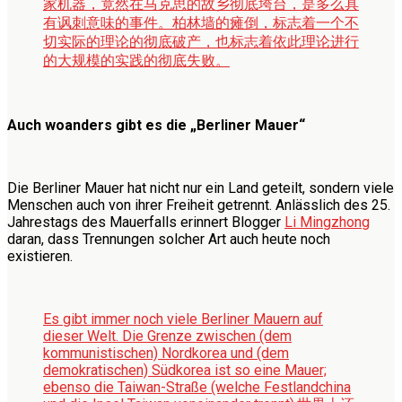
家机器，竟然在马克思的故乡彻底垮台，是多么具
有讽刺意味的事件。柏林墙的瘫倒，标志着一个不
切实际的理论的彻底破产，也标志着依此理论进行
的大规模的实践的彻底失败。
Auch woanders gibt es die „Berliner Mauer“
Die Berliner Mauer hat nicht nur ein Land geteilt, sondern viele
Menschen auch von ihrer Freiheit getrennt. Anlässlich des 25.
Jahrestags des Mauerfalls erinnert Blogger
Li Mingzhong
daran, dass Trennungen solcher Art auch heute noch
existieren.
Es gibt immer noch viele Berliner Mauern auf
dieser Welt. Die Grenze zwischen (dem
kommunistischen) Nordkorea und (dem
demokratischen) Südkorea ist so eine Mauer;
ebenso die Taiwan-Straße (welche Festlandchina