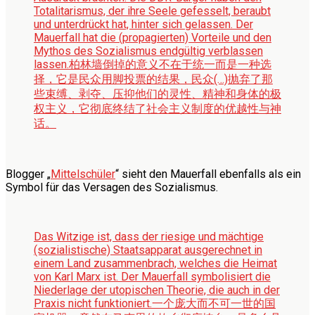
Totalitarismus, der ihre Seele gefesselt, beraubt
und unterdrückt hat, hinter sich gelassen. Der
Mauerfall hat die (propagierten) Vorteile und den
Mythos des Sozialismus endgültig verblassen
lassen.
柏林墙倒掉的意义不在于统一而是一种选
择，它是民众用脚投票的结果，民众(…)抛弃了那
些束缚、剥夺、压抑他们的灵性、精神和身体的极
权主义，它彻底终结了社会主义制度的优越性与神
话。
Blogger „
Mittelschüler
“ sieht den Mauerfall ebenfalls als ein
Symbol für das Versagen des Sozialismus.
Das Witzige ist, dass der riesige und mächtige
(sozialistische) Staatsapparat ausgerechnet in
einem Land zusammenbrach, welches die Heimat
von Karl Marx ist. Der Mauerfall symbolisiert die
Niederlage der utopischen Theorie, die auch in der
Praxis nicht funktioniert.
一个庞大而不可一世的国