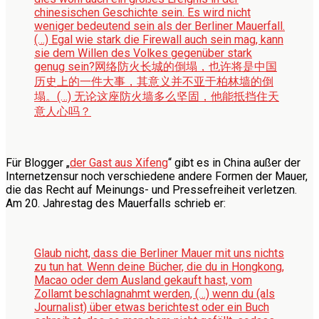
chinesischen Geschichte sein. Es wird nicht
weniger bedeutend sein als der Berliner Mauerfall.
(…) Egal wie stark die Firewall auch sein mag, kann
sie dem Willen des Volkes gegenüber stark
genug sein?
网络防火长城的倒塌，也许将是中国
历史上的一件大事，其意义并不亚于柏林墙的倒
塌。(…) 无论这座防火墙多么坚固，他能抵挡住天
意人心吗？
Für Blogger „
der Gast aus Xifeng
“ gibt es in China außer der
Internetzensur noch verschiedene andere Formen der Mauer,
die das Recht auf Meinungs- und Pressefreiheit verletzen.
Am 20. Jahrestag des Mauerfalls schrieb er:
Glaub nicht, dass die Berliner Mauer mit uns nichts
zu tun hat. Wenn deine Bücher, die du in Hongkong,
Macao oder dem Ausland gekauft hast, vom
Zollamt beschlagnahmt werden, (…) wenn du (als
Journalist) über etwas berichtest oder ein Buch