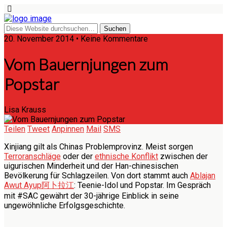
20. November 2014 • Keine Kommentare
Vom Bauernjungen zum
Popstar
Lisa Krauss
Teilen
Tweet
Anpinnen
Mail
SMS
Xinjiang gilt als Chinas Problemprovinz. Meist sorgen
Terroranschläge
oder der
ethnische Konflikt
zwischen der
uigurischen Minderheit und der Han-chinesischen
Bevölkerung für Schlagzeilen. Von dort stammt auch
Ablajan
Awut Ayup
阿卜拉江
: Teenie-Idol und Popstar. Im Gespräch
mit #SAC gewährt der 30-jährige Einblick in seine
ungewöhnliche Erfolgsgeschichte.