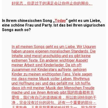
好状态，但是过于的满足会让你停止你的脚步。
In Ihrem chinesischen Song „
Today
“
geht es um Liebe,
eine schöne Frau und Party. Ist das bei Ihren uigurischen
Songs auch so?
In all meinen Songs geht es um Liebe. Wir Uiguren
haben unsere eigenen moralischen Standards. Die
Inhalte sind meist unschuldig und es gibt keine
extremen Texte. Ein anderer wichtiger Aspekt
meiner Arbeit sind Kinderlieder. Da ich oft
zusammen mit Kinderstars auftrete, gehören
Kinder zu meinen wichtigsten Fans. Viele sagen
mir, dass meine Musik voller Leben, Rhythmus
und Hoffnung sei; und das gefällt mir. Ich hoffe,
dass ich mit meiner Musik den Menschen Freude
mache und sie ihnen Antrieb gibt.
我的歌曲都有关
爱情，我们有自己的道德标准，所以歌词特别的干
净，完全没有过分的词句。还有一个重要的部分－
儿童歌曲。儿童是我重要的粉丝群之一，因为我常