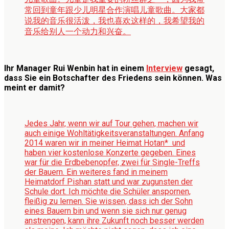
常回到童年跟少儿明星合作演唱儿童歌曲。大家都
说我的音乐很活泼，我也喜欢这样的，我希望我的
音乐给别人一个动力和兴奋。
Ihr Manager Rui Wenbin hat in einem
Interview
gesagt,
dass Sie ein Botschafter des Friedens sein können. Was
meint er damit?
Jedes Jahr, wenn wir auf Tour gehen, machen wir
auch einige Wohltätigkeitsveranstaltungen. Anfang
2014 waren wir in meiner Heimat Hotan* und
haben vier kostenlose Konzerte gegeben. Eines
war für die Erdbebenopfer, zwei für Single-Treffs
der Bauern. Ein weiteres fand in meinem
Heimatdorf Pishan statt und war zugunsten der
Schule dort. Ich möchte die Schüler anspornen,
fleißig zu lernen. Sie wissen, dass ich der Sohn
eines Bauern bin und wenn sie sich nur genug
anstrengen, kann ihre Zukunft noch besser werden