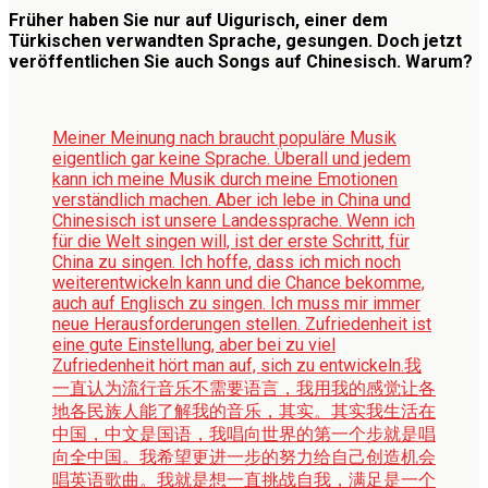
Früher haben Sie nur auf Uigurisch, einer dem
Türkischen verwandten Sprache, gesungen. Doch jetzt
veröffentlichen Sie auch Songs auf Chinesisch. Warum?
Meiner Meinung nach braucht populäre Musik
eigentlich gar keine Sprache. Überall und jedem
kann ich meine Musik durch meine Emotionen
verständlich machen. Aber ich lebe in China und
Chinesisch ist unsere Landessprache. Wenn ich
für die Welt singen will, ist der erste Schritt, für
China zu singen. Ich hoffe, dass ich mich noch
weiterentwickeln kann und die Chance bekomme,
auch auf Englisch zu singen. Ich muss mir immer
neue Herausforderungen stellen. Zufriedenheit ist
eine gute Einstellung, aber bei zu viel
Zufriedenheit hört man auf, sich zu entwickeln.
我
一直认为流行音乐不需要语言，我用我的感觉让各
地各民族人能了解我的音乐，其实。其实我生活在
中国，中文是国语，我唱向世界的第一个步就是唱
向全中国。我希望更进一步的努力给自己创造机会
唱英语歌曲。我就是想一直挑战自我，满足是一个