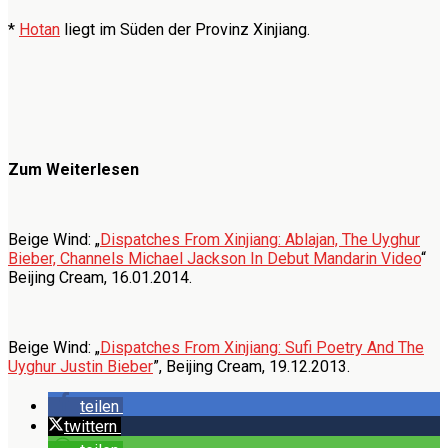
*
Hotan
liegt im Süden der Provinz Xinjiang.
Zum Weiterlesen
Beige Wind: „
Dispatches From Xinjiang: Ablajan, The Uyghur
Bieber, Channels Michael Jackson In Debut Mandarin Video
“
Beijing Cream, 16.01.2014.
Beige Wind: „
Dispatches From Xinjiang: Sufi Poetry And The
Uyghur Justin Bieber
”, Beijing Cream, 19.12.2013.
teilen
twittern