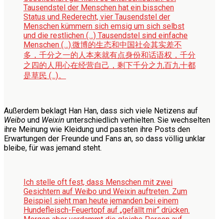
Tausendstel der Menschen hat ein bisschen
Status und Rederecht, vier Tausendstel der
Menschen kümmern sich emsig um sich selbst
und die restlichen (…) Tausendstel sind einfache
Menschen (…).
微博的生态和中国社会其实差不
多，千分之一的人本来就有点身份和话语权，千分
之四的人用心在经营自己，剩下千分之九百九十都
是草民 (...)。
Außerdem beklagt Han Han, dass sich viele Netizens auf
Weibo
und
Weixin
unterschiedlich verhielten. Sie wechselten
ihre Meinung wie Kleidung und passten ihre Posts den
Erwartungen der Freunde und Fans an, so dass völlig unklar
bleibe, für was jemand steht.
Ich stelle oft fest, dass Menschen mit zwei
Gesichtern auf Weibo und Weixin auftreten. Zum
Beispiel sieht man heute jemanden bei einem
Hundefleisch-Feuertopf auf „gefällt mir“ drücken.