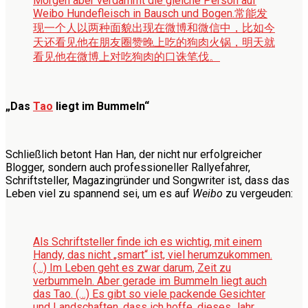
Morgen aber verdammt die gleiche Person auf
Weibo Hundefleisch in Bausch und Bogen.
常能发
现一个人以两种面貌出现在微博和微信中，比如今
天还看见他在朋友圈赞晚上吃的狗肉火锅，明天就
看见他在微博上对吃狗肉的口诛笔伐。
„Das
Tao
liegt im Bummeln“
Schließlich betont Han Han, der nicht nur erfolgreicher
Blogger, sondern auch professioneller Rallyefahrer,
Schriftsteller, Magazingründer und Songwriter ist, dass das
Leben viel zu spannend sei, um es auf
Weibo
zu vergeuden:
Als Schriftsteller finde ich es wichtig, mit einem
Handy, das nicht „smart“ ist, viel herumzukommen.
(…) Im Leben geht es zwar darum, Zeit zu
verbummeln. Aber gerade im Bummeln liegt auch
das Tao. (…) Es gibt so viele packende Gesichter
und Landschaften, dass ich hoffe, dieses Jahr