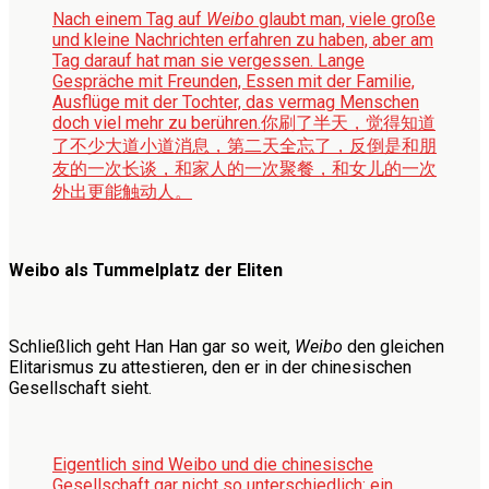
Nach einem Tag auf
Weibo
glaubt man, viele große
und kleine Nachrichten erfahren zu haben, aber am
Tag darauf hat man sie vergessen. Lange
Gespräche mit Freunden, Essen mit der Familie,
Ausflüge mit der Tochter, das vermag Menschen
doch viel mehr zu berühren.
你刷了半天，觉得知道
了不少大道小道消息，第二天全忘了，反倒是和朋
友的一次长谈，和家人的一次聚餐，和女儿的一次
外出更能触动人。
Weibo als Tummelplatz der Eliten
Schließlich geht Han Han gar so weit,
Weibo
den gleichen
Elitarismus zu attestieren, den er in der chinesischen
Gesellschaft sieht.
Eigentlich sind Weibo und die chinesische
Gesellschaft gar nicht so unterschiedlich: ein