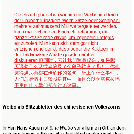
Gleichzeitig begeben wir uns mit Weibo ins Reich
der Unüberprüfbarkeit. Wenn Sätze oder Schnipsel
mehrere zehntausend Mal weitergeleitet werden,
kann man schon den Eindruck bekommen, die
ganze Straße rede davon, um irgendein Ereignis
einzuholen. Man kann sich dem gar nicht
entziehen und denkt, dass sogar die Kakteen in
der Taklamakan-Wüste gerade darüber
diskutieren.
但同时，它让我们置身虚妄，如果哪
天说句什么话或者摘录了个段子转发了几万，你会
觉得满大街都在传诵你的名句，赶上个什么事件，
人们总是情不自禁投身其中，而且会以为塔克拉玛
干里的仙人掌们都在讨论这事。
Weibo als Blitzableiter des chinesischen Volkszorns
In Han Hans Augen ist
Sina Weibo
vor allem ein Ort, an dem
sich Emotionen entladen, aber kein Nachrichtenkanal, dem