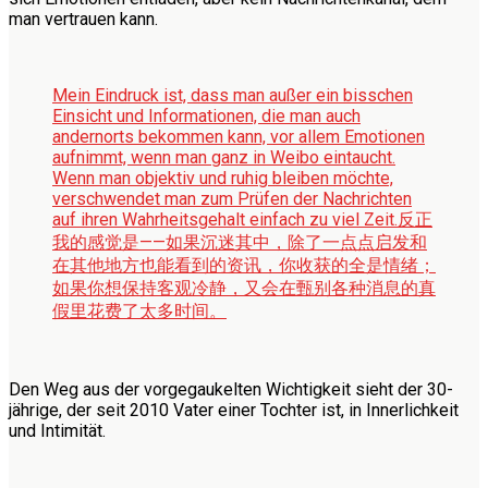
man vertrauen kann.
Mein Eindruck ist, dass man außer ein bisschen
Einsicht und Informationen, die man auch
andernorts bekommen kann, vor allem Emotionen
aufnimmt, wenn man ganz in Weibo eintaucht.
Wenn man objektiv und ruhig bleiben möchte,
verschwendet man zum Prüfen der Nachrichten
auf ihren Wahrheitsgehalt einfach zu viel Zeit.
反正
我的感觉是——如果沉迷其中，除了一点点启发和
在其他地方也能看到的资讯，你收获的全是情绪；
如果你想保持客观冷静，又会在甄别各种消息的真
假里花费了太多时间。
Den Weg aus der vorgegaukelten Wichtigkeit sieht der 30-
jährige, der seit 2010 Vater einer Tochter ist, in Innerlichkeit
und Intimität.