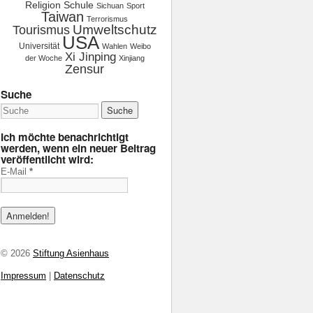
Religion
Schule
Sichuan
Sport
Taiwan
Terrorismus
Tourismus
Umweltschutz
USA
Universität
Wahlen
Weibo
Xi Jinping
der Woche
Xinjiang
Zensur
Suche
Ich möchte benachrichtigt
werden, wenn ein neuer Beitrag
veröffentlicht wird:
E-Mail
*
© 2026
Stiftung Asienhaus
Impressum
|
Datenschutz