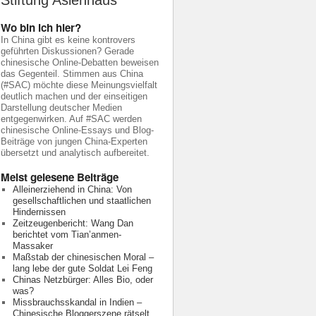
Stiftung Asienhaus
Wo bin ich hier?
In China gibt es keine kontrovers
geführten Diskussionen? Gerade
chinesische Online-Debatten beweisen
das Gegenteil. Stimmen aus China
(#SAC) möchte diese Meinungsvielfalt
deutlich machen und der einseitigen
Darstellung deutscher Medien
entgegenwirken. Auf #SAC werden
chinesische Online-Essays und Blog-
Beiträge von jungen China-Experten
übersetzt und analytisch aufbereitet.
Meist gelesene Beiträge
Alleinerziehend in China: Von
gesellschaftlichen und staatlichen
Hindernissen
Zeitzeugenbericht: Wang Dan
berichtet vom Tian’anmen-
Massaker
Maßstab der chinesischen Moral –
lang lebe der gute Soldat Lei Feng
Chinas Netzbürger: Alles Bio, oder
was?
Missbrauchsskandal in Indien –
Chinesische Bloggerszene rätselt