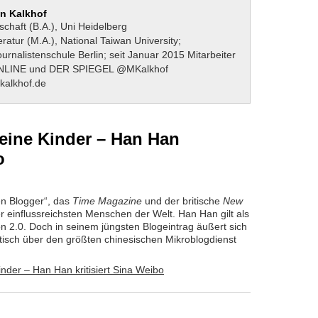
an Kalkhof
chaft (B.A.), Uni Heidelberg
ratur (M.A.), National Taiwan University;
urnalistenschule Berlin; seit Januar 2015 Mitarbeiter
NLINE und DER SPIEGEL @MKalkhof
kalkhof.de
 seine Kinder – Han Han
o
en Blogger“, das
Time Magazine
und der britische
New
 einflussreichsten Menschen der Welt. Han Han gilt als
n 2.0. Doch in seinem jüngsten Blogeintrag äußert sich
itisch über den größten chinesischen Mikroblogdienst