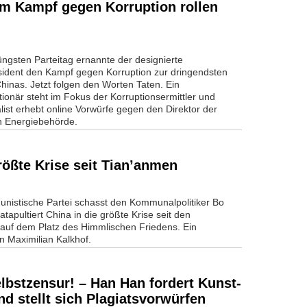
 im Kampf gegen Korruption rollen
üngsten Parteitag ernannte der designierte
sident den Kampf gegen Korruption zur dringendsten
hinas. Jetzt folgen den Worten Taten. Ein
tionär steht im Fokus der Korruptionsermittler und
list erhebt online Vorwürfe gegen den Direktor der
en Energiebehörde.
ößte Krise seit Tian’anmen
nistische Partei schasst den Kommunalpolitiker Bo
katapultiert China in die größte Krise seit den
 auf dem Platz des Himmlischen Friedens. Ein
n Maximilian Kalkhof.
elbstzensur! – Han Han fordert Kunst-
d stellt sich Plagiatsvorwürfen