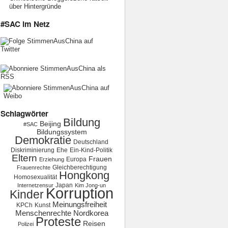
über Hintergründe
#SAC im Netz
Schlagwörter
Bildung
Beijing
#SAC
Bildungssystem
Demokratie
Deutschland
Diskriminierung
Ehe
Ein-Kind-Politik
Eltern
Frauen
Europa
Erziehung
Gleichberechtigung
Frauenrechte
Hongkong
Homosexualität
Japan
Internetzensur
Kim Jong-un
Korruption
Kinder
Meinungsfreiheit
KPCh
Kunst
Menschenrechte
Nordkorea
Proteste
Reisen
Polizei