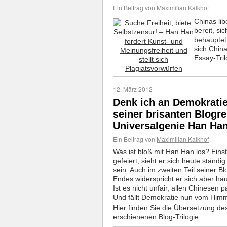
Ein Beitrag von
Maximilian Kalkhof
Chinas lib
bereit, si
behauptet,
sich Chin
Essay-Tri
12. März 2012
Denk ich an Demokratie
seiner brisanten Blogre
Universalgenie Han Ha
Ein Beitrag von
Maximilian Kalkhof
Was ist bloß mit
Han Han
los? Einst
gefeiert, sieht er sich heute ständ
sein. Auch im zweiten Teil seiner Bl
Endes widerspricht er sich aber häu
Ist es nicht unfair, allen Chinesen
Und fällt Demokratie nun vom Himme
Hier
finden Sie die Übersetzung de
erschienenen Blog-Trilogie.