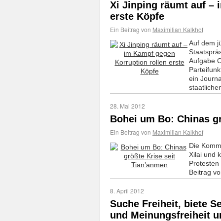
Xi Jinping räumt auf –
erste Köpfe
Ein Beitrag von
Maximilian Kalkhof
Auf dem j
Staatsprä
Aufgabe C
Parteifunk
ein Journa
staatlich
28. Mai 2012
Bohei um Bo: Chinas gr
Ein Beitrag von
Maximilian Kalkhof
Die Kommu
Xilai und 
Protesten
Beitrag vo
8. April 2012
Suche Freiheit, biete S
und Meinungsfreiheit un