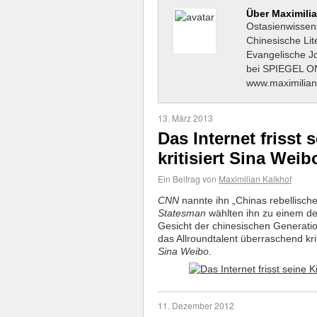
Über Maximili
Ostasienwissens
Chinesische Lite
Evangelische Jo
bei SPIEGEL O
www.maximilian
13. März 2013
Das Internet frisst
kritisiert Sina Weib
Ein Beitrag von
Maximilian Kalkhof
CNN
nannte ihn „Chinas rebellisch
Statesman
wählten ihn zu einem der
Gesicht der chinesischen Generatio
das Allroundtalent überraschend kr
Sina Weibo
.
11. Dezember 2012