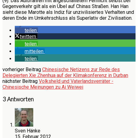
(9): Das Autofahren mit angeschaltetem Fernlicht selbst bei
Gegenverkehr gilt als ein Übel auf Chinas Straßen. Han Han
sieht diese Marotte als Indiz für unzivilisiertes Verhalten und
deren Ende im Umkehrschluss als Superlativ der Zivilisation.
teilen
twittern
teilen
mitteilen
teilen
vorheriger Beitrag
Chinesische Netizens zur Rede des
Delegierten Xie Zhenhua auf der Klimakonferenz in Durban
nächster Beitrag
Volksheld und Vaterlandsverräter -
Chinesische Meinungen zu Ai Weiwei
3 Antworten
Sven Hänke
15. Februar 2012