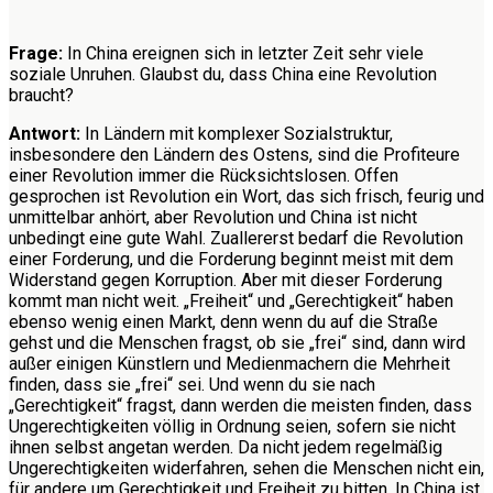
Frage:
In China ereignen sich in letzter Zeit sehr viele
soziale Unruhen. Glaubst du, dass China eine Revolution
braucht?
Antwort:
In Ländern mit komplexer Sozialstruktur,
insbesondere den Ländern des Ostens, sind die Profiteure
einer Revolution immer die Rücksichtslosen. Offen
gesprochen ist Revolution ein Wort, das sich frisch, feurig und
unmittelbar anhört, aber Revolution und China ist nicht
unbedingt eine gute Wahl. Zuallererst bedarf die Revolution
einer Forderung, und die Forderung beginnt meist mit dem
Widerstand gegen Korruption. Aber mit dieser Forderung
kommt man nicht weit. „Freiheit“ und „Gerechtigkeit“ haben
ebenso wenig einen Markt, denn wenn du auf die Straße
gehst und die Menschen fragst, ob sie „frei“ sind, dann wird
außer einigen Künstlern und Medienmachern die Mehrheit
finden, dass sie „frei“ sei. Und wenn du sie nach
„Gerechtigkeit“ fragst, dann werden die meisten finden, dass
Ungerechtigkeiten völlig in Ordnung seien, sofern sie nicht
ihnen selbst angetan werden. Da nicht jedem regelmäßig
Ungerechtigkeiten widerfahren, sehen die Menschen nicht ein,
für andere um Gerechtigkeit und Freiheit zu bitten. In China ist