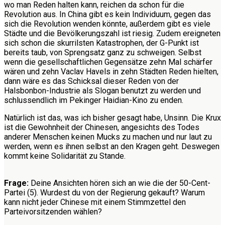
wo man Reden halten kann, reichen da schon für die
Revolution aus. In China gibt es kein Individuum, gegen das
sich die Revolution wenden könnte, außerdem gibt es viele
Städte und die Bevölkerungszahl ist riesig. Zudem ereigneten
sich schon die skurrilsten Katastrophen, der G-Punkt ist
bereits taub, von Sprengsatz ganz zu schweigen. Selbst
wenn die gesellschaftlichen Gegensätze zehn Mal schärfer
wären und zehn Vaclav Havels in zehn Städten Reden hielten,
dann wäre es das Schicksal dieser Reden von der
Halsbonbon-Industrie als Slogan benutzt zu werden und
schlussendlich im Pekinger Haidian-Kino zu enden.
Natürlich ist das, was ich bisher gesagt habe, Unsinn. Die Krux
ist die Gewohnheit der Chinesen, angesichts des Todes
anderer Menschen keinen Mucks zu machen und nur laut zu
werden, wenn es ihnen selbst an den Kragen geht. Deswegen
kommt keine Solidarität zu Stande.
Frage:
Deine Ansichten hören sich an wie die der 50-Cent-
Partei (5). Wurdest du von der Regierung gekauft? Warum
kann nicht jeder Chinese mit einem Stimmzettel den
Parteivorsitzenden wählen?