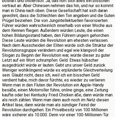
boshaft und cholerisch. Ja, das hört sich alles ein bisschen
vertraut an. Aber Chinesen nehmen das hin, und nur so kommt
man in China nach oben. Diese Gesellschaft hat sich daran
gewöhnt, dass die Schlechten den Ton angeben und die Guten
Prügel beziehen. Die von Jungintellektuellen favorisierten
Führer würden wahrscheinlich innerhalb von einer Woche aus
dem Rennen fliegen. Außerdem würden Leute, die einen
hohen Bildungsstand haben, den Führern ungern gehorchen.
Diese Leute würden die Revolution am ehesten verlassen.
Nach dem Ausscheiden der Eliten würde sich die Struktur der
Revolutionsgruppe verändern und egal wie klangvoll der
Slogan zu Beginn der Revolution war, würde dieser zu guter
Letzt auf ein Wort schrumpfen: Geld. Etwas hübscher
ausgedrückt würde er lauten: Gebt uns unser Geld zurück.
Weniger wohlklingend würde es erplünderte Gleichverteilung
sein. Glaubt nicht, dass ich, weil ich ein bisschen Geld
verdient habe, mich davor fürchte, es wieder zu verlieren.
Wenn man in den Fluten der Revolution ein Apple-Handy
besäße, einen Motorroller führe, online ginge, eine Zeitung
kaufte oder bei Kentucky Fried Chicken äße, dann würde man
als reich zählen. Wenn man dann auch noch im Netz diesen
Artikel läse, dann würde man als sündiger Feind der
Revolution durchgehen. Ein Privatbesitz von 100 Millionen
wäre sicherer als 10.000. Denn vor einer 100-Millionen-Tür