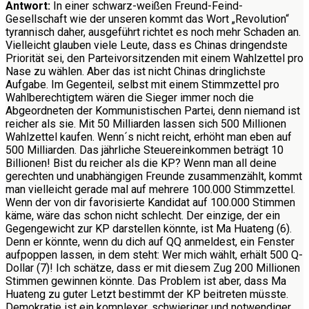
Antwort:
In einer schwarz-weißen Freund-Feind-
Gesellschaft wie der unseren kommt das Wort „Revolution“
tyrannisch daher, ausgeführt richtet es noch mehr Schaden an.
Vielleicht glauben viele Leute, dass es Chinas dringendste
Priorität sei, den Parteivorsitzenden mit einem Wahlzettel pro
Nase zu wählen. Aber das ist nicht Chinas dringlichste
Aufgabe. Im Gegenteil, selbst mit einem Stimmzettel pro
Wahlberechtigtem wären die Sieger immer noch die
Abgeordneten der Kommunistischen Partei, denn niemand ist
reicher als sie. Mit 50 Milliarden lassen sich 500 Millionen
Wahlzettel kaufen. Wenn´s nicht reicht, erhöht man eben auf
500 Milliarden. Das jährliche Steuereinkommen beträgt 10
Billionen! Bist du reicher als die KP? Wenn man all deine
gerechten und unabhängigen Freunde zusammenzählt, kommt
man vielleicht gerade mal auf mehrere 100.000 Stimmzettel.
Wenn der von dir favorisierte Kandidat auf 100.000 Stimmen
käme, wäre das schon nicht schlecht. Der einzige, der ein
Gegengewicht zur KP darstellen könnte, ist Ma Huateng (6).
Denn er könnte, wenn du dich auf QQ anmeldest, ein Fenster
aufpoppen lassen, in dem steht: Wer mich wählt, erhält 500 Q-
Dollar (7)! Ich schätze, dass er mit diesem Zug 200 Millionen
Stimmen gewinnen könnte. Das Problem ist aber, dass Ma
Huateng zu guter Letzt bestimmt der KP beitreten müsste.
Demokratie ist ein komplexer, schwieriger und notwendiger