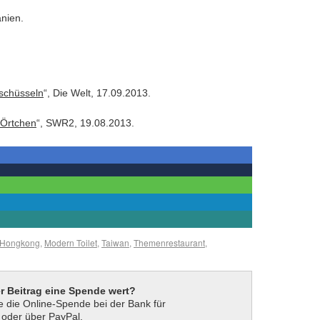
anien.
schüsseln
“, Die Welt, 17.09.2013.
 Örtchen
“, SWR2, 19.08.2013.
Hongkong
,
Modern Toilet
,
Taiwan
,
Themenrestaurant
,
er Beitrag eine Spende wert?
 die Online-Spende bei der Bank für
t oder über PayPal.