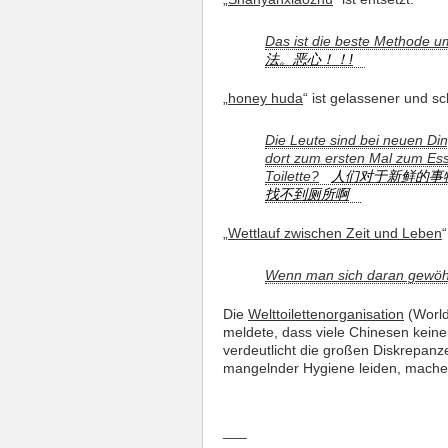
Das ist die beste Methode u
法。恶心！！!
„
honey huda
“ ist gelassener und sc
Die Leute sind bei neuen Di
dort zum ersten Mal zum Ess
Toilette?
人们对于新鲜的事
找不到厕所啊
„
Wettlauf zwischen Zeit und Leben
Wenn man sich daran gewöhn
Die
Welttoilettenorganisation
(World 
meldete, dass viele Chinesen kein
verdeutlicht die großen Diskrepanz
mangelnder Hygiene leiden, machen
___