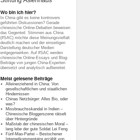
Stiftung Asienhaus
Wo bin ich hier?
In China gibt es keine kontrovers
geführten Diskussionen? Gerade
chinesische Online-Debatten beweisen
das Gegenteil. Stimmen aus China
(#SAC) möchte diese Meinungsvielfalt
deutlich machen und der einseitigen
Darstellung deutscher Medien
entgegenwirken. Auf #SAC werden
chinesische Online-Essays und Blog-
Beiträge von jungen China-Experten
übersetzt und analytisch aufbereitet.
Meist gelesene Beiträge
Alleinerziehend in China: Von
gesellschaftlichen und staatlichen
Hindernissen
Chinas Netzbürger: Alles Bio, oder
was?
Missbrauchsskandal in Indien –
Chinesische Bloggerszene rätselt
über Hintergründe
Maßstab der chinesischen Moral –
lang lebe der gute Soldat Lei Feng
Fünf-Mao-Partei – Bestochener
Internetkommentator erzählt von