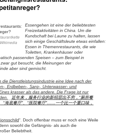
petitanreger?
Essengehen ist eine der beliebtesten
Freizeitaktivitäten in China. Um die
Kundschaft bei Laune zu halten, lassen
taurantkette
sich einige Geschäftsleute etwas einfallen:
a Wikimedia
Essen in Themenrestaurants, die wie
Toiletten, Krankenhäuser oder
matisch passenden Speisen – zum Beispiel in
 zwar gut besucht, die Meinungen der
inde aber sind gemischt.
h die Dienstleistungsindustrie eine Idee nach der
en-, Erdbeben-, Sarg-, Unterwasser- und
nes krasser als das andere. Die Frage ist nur
rden.
近年来，服务行业的新招层出不穷，“厕所餐
”、“海底餐厅”、“医院餐厅”……一个比一个重口味，
ionsschild
“. Doch offenbar muss er noch eine Weile
, denn sowohl die Gefängnis- als auch die
roßer Beliebtheit.