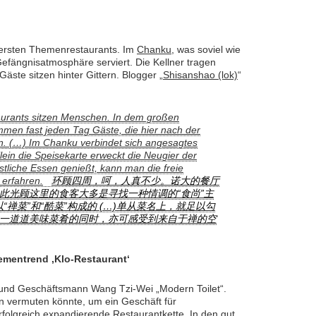
r ersten Themenrestaurants. Im
Chanku
, was soviel wie
Gefängnisatmosphäre serviert. Die Kellner tragen
ste sitzen hinter Gittern. Blogger „
Shisanshao (lok)
“
taurants sitzen Menschen. In dem großen
ommen fast jeden Tag Gäste, die hier nach der
n. (…) Im Chanku verbindet sich angesagtes
ein die Speisekarte erweckt die Neugier der
liche Essen genießt, kann man die freie
 erfahren.
环顾四周，呵，人真不少。诺大的餐厅
此光顾这里的食客大多是寻找一种情调的“食尚”主
以“禅菜”和“酷菜”构成的 (…)单从菜名上，就足以勾
一道道美味菜肴的同时，亦可感受到来自于禅的空
hementrend ‚Klo-Restaurant‘
r und Geschäftsmann Wang Tzi-Wei „Modern Toilet“.
an vermuten könnte, um ein Geschäft für
folgreich expandierende Restaurantkette. In den gut