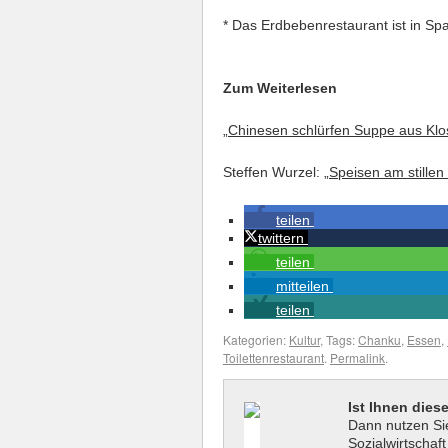
* Das Erdbebenrestaurant ist in Sp
Zum Weiterlesen
„
Chinesen schlürfen Suppe aus Klo
Steffen Wurzel: „
Speisen am stillen
teilen
twittern
teilen
mitteilen
teilen
Kategorien:
Kultur
, Tags:
Chanku
,
Essen
,
Toilettenrestaurant
.
Permalink
.
Ist Ihnen dies
Dann nutzen Sie
Sozialwirtschaf