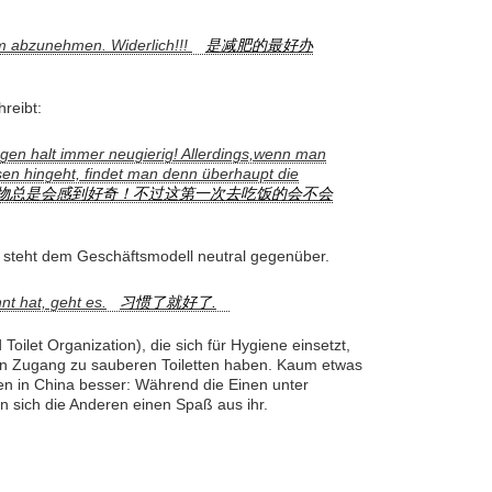
m abzunehmen. Widerlich!!!
是减肥的最好办
hreibt:
ngen halt immer neugierig! Allerdings,wenn man
en hingeht, findet man denn überhaupt die
物总是会感到好奇！不过这第一次去吃饭的会不会
“ steht dem Geschäftsmodell neutral gegenüber.
t hat, geht es.
习惯了就好了.
Toilet Organization), die sich für Hygiene einsetzt,
en Zugang zu sauberen Toiletten haben. Kaum etwas
en in China besser: Während die Einen unter
 sich die Anderen einen Spaß aus ihr.