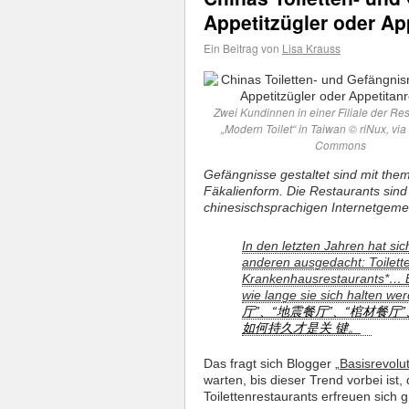
Appetitzügler oder Ap
Ein Beitrag von
Lisa Krauss
Zwei Kundinnen in einer Filiale der Res
„Modern Toilet“ in Taiwan © riNux, vi
Commons
Gefängnisse gestaltet sind mit the
Fäkalienform. Die Restaurants sind
chinesischsprachigen Internetgeme
In den letzten Jahren hat sic
anderen ausgedacht: Toilett
Krankenhausrestaurants*… Ei
wie lange sie sich halten we
厅”、“地震餐厅”、“棺材餐厅
如何持久才是关 键。
Das fragt sich Blogger „
Basisrevolut
warten, bis dieser Trend vorbei ist
Toilettenrestaurants erfreuen sich g