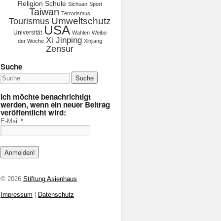
Religion
Schule
Sichuan
Sport
Taiwan
Terrorismus
Tourismus
Umweltschutz
USA
Universität
Wahlen
Weibo
Xi Jinping
der Woche
Xinjiang
Zensur
Suche
Ich möchte benachrichtigt
werden, wenn ein neuer Beitrag
veröffentlicht wird:
E-Mail
*
© 2026
Stiftung Asienhaus
Impressum
|
Datenschutz