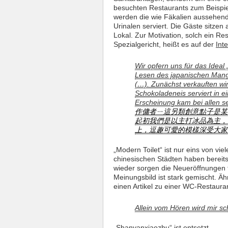
besuchten Restaurants zum Beispi
werden die wie Fäkalien aussehende
Urinalen serviert. Die Gäste sitzen
Lokal. Zur Motivation, solch ein R
Spezialgericht, heißt es auf der
Int
Wir opfern uns für das Ideal 
Lesen des japanischen Manga
(…). Zunächst verkauften wi
Schokoladeneis serviert in ei
Erscheinung kam bei allen s
作傭者ㄧ這另類創意點子是某
起初我們是以主打冰品為主，
上，逗趣可愛的模樣深受大家
„Modern Toilet“ ist nur eins von v
chinesischen Städten haben bereits 
wieder sorgen die Neueröffnungen f
Meinungsbild ist stark gemischt. Äh
einen Artikel zu einer WC-Restaura
Allein vom Hören wird mir s
„
Shanyanxiaozhu
“ ist entsetzt.