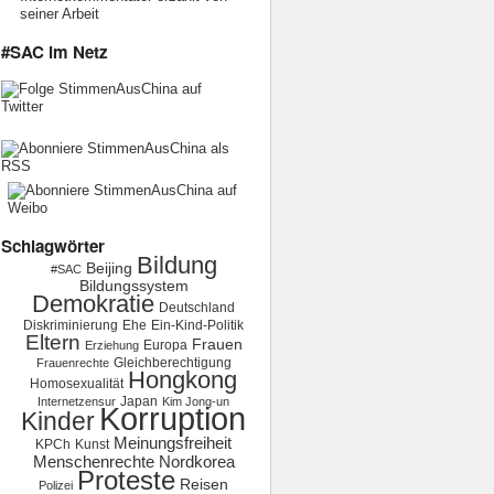
seiner Arbeit
#SAC im Netz
Schlagwörter
Bildung
Beijing
#SAC
Bildungssystem
Demokratie
Deutschland
Diskriminierung
Ehe
Ein-Kind-Politik
Eltern
Frauen
Europa
Erziehung
Gleichberechtigung
Frauenrechte
Hongkong
Homosexualität
Japan
Internetzensur
Kim Jong-un
Korruption
Kinder
Meinungsfreiheit
KPCh
Kunst
Menschenrechte
Nordkorea
Proteste
Reisen
Polizei