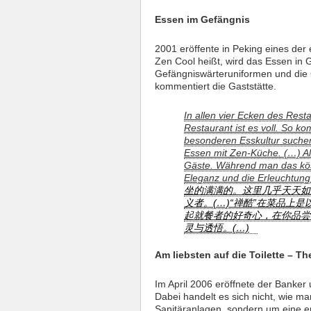
Essen im Gefängnis
2001 eröffente in Peking eines de
Zen Cool heißt, wird das Essen in 
Gefängniswärteruniformen und die Gä
kommentiert die Gaststätte.
In allen vier Ecken des Res
Restaurant ist es voll. So k
besonderen Esskultur suche
Essen mit Zen-Küche. (…) All
Gäste. Während man das köst
Eleganz und die Erleuchtung
坐的满满的。这里几乎天天如
义者。(…)“禅酷”在菜品上是
起就餐者的好奇心，在你品尝
灵与透悟。(…)
Am liebsten auf die Toilette – T
Im April 2006 eröffnete der Banke
Dabei handelt es sich nicht, wie m
Sanitäranlagen, sondern um eine er