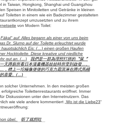
el in Taiwan, Hongkong, Shanghai und Guangzhou
n Speisen in Minitoiletten und Getränke in kleinen
 auf Toiletten in einem wie ein Badezimmer gestalteten
estaurantkonzept umzusetzten und zu ihrem
ernetseite
von Modern Toilet:
„Fäkal“ auf. Alles begann als einer von uns beim
s Dr. Slump auf der Toilette erleuchtet wurde
r hauptsächlich Eis: (…) einen großen Haufen
ner Hocktoilette. Diese kreative und niedliche
ehr gut an. (…)
我們是一群為理想打拼的〝屎〞
一天蹲廁所看日本漫畫機器娃娃時所受到啟發…。
…，櫅上一坨極像便便的巧克力霜淇淋在蹲式馬桶
的喜愛。(…)
ielen solcher Unternehmen. In den meisten großen
erfolgreiche Toilettenrestaurants eröffnet. Immer
ür Diskussionen unter den Internetnutzern. Das
nlich wie viele andere kommentiert „
Wo ist die Liebe23
“
ntneueröffnung:
chon übel.
听了就想吐