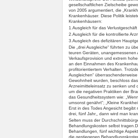
gesellschaftlichen Zielscheibe gewo
von 2005 argumentiert, die „Krankhe
Krankenhäuser. Diese Politik leistet
Krankenhäusern:
1.
Ausgleich für das Verlustgeschä
2.
Ausgleich für die kontrollierte 
3.
Ausgleich des defizitären Hauptg
Die „drei Ausgleiche“ führten zu 
teuren Geräten, unangemessenen A
Verkaufsprovision und extrem hohe
an den Einnahmen des Krankenhaus
profitorientiertem Verhalten. Trot
Ausgleichen“ überraschenderweise z
Gewohnheit wurden, beschloss das
Arzneimitteleinsatz zu senken und
um die negativen Praktiken der Bra
das Gesundheitssystem wie:
„Wenn
umsonst genährt“; „Kleine Krankhe
Erst in des Todes Angesicht begibt
drei, fünf Jahr
‚,
dann wird man krank
Selten muss der Durchschnittsbürge
Behandlungskosten selbst tragen.
D
Behandlungen, fünf wichtige Aspek
die gestiegenen Behandlungskosten