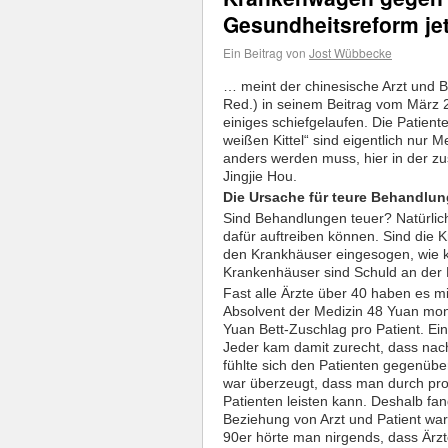
Gesundheitsreform jet
Ein Beitrag von
Jost Wübbecke
… meint der chinesische Arzt und B
Red.) in seinem Beitrag vom März 2
einiges schiefgelaufen. Die Patient
weißen Kittel“ sind eigentlich nur
anders werden muss, hier in der 
Jingjie Hou.
Die Ursache für teure Behandlu
Sind Behandlungen teuer? Natürlich
dafür auftreiben können. Sind die 
den Krankhäuser eingesogen, wie kö
Krankenhäuser sind Schuld an der
Fast alle Ärzte über 40 haben es mi
Absolvent der Medizin 48 Yuan mo
Yuan Bett-Zuschlag pro Patient. Ei
Jeder kam damit zurecht, dass nach
fühlte sich den Patienten gegenüber
war überzeugt, dass man durch prof
Patienten leisten kann. Deshalb fa
Beziehung von Arzt und Patient w
90er hörte man nirgends, dass Ärz