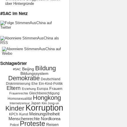
über Hintergründe
#SAC im Netz
Schlagwörter
Bildung
Beijing
#SAC
Bildungssystem
Demokratie
Deutschland
Diskriminierung
Ehe
Ein-Kind-Politik
Eltern
Frauen
Europa
Erziehung
Gleichberechtigung
Frauenrechte
Hongkong
Homosexualität
Japan
Internetzensur
Kim Jong-un
Korruption
Kinder
Meinungsfreiheit
KPCh
Kunst
Menschenrechte
Nordkorea
Proteste
Reisen
Polizei