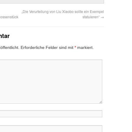
„Die Verurteilung von Liu Xiaobo sollte ein Exempel
possenstück
statuieren“
→
ntar
ffentlicht.
Erforderliche Felder sind mit
*
markiert.