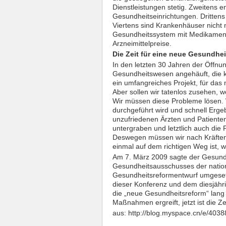
Dienstleistungen stetig. Zweitens 
Gesundheitseinrichtungen. Drittens
Viertens sind Krankenhäuser nicht 
Gesundheitssystem mit Medikamente
Arzneimittelpreise.
Die Zeit für eine neue Gesundhe
In den letzten 30 Jahren der Öffnu
Gesundheitswesen angehäuft, die ke
ein umfangreiches Projekt, für das
Aber sollen wir tatenlos zusehen,
Wir müssen diese Probleme lösen. 
durchgeführt wird und schnell Ergeb
unzufriedenen Ärzten und Patienten
untergraben und letztlich auch die
Deswegen müssen wir nach Kräften
einmal auf dem richtigen Weg ist, 
Am 7. März 2009 sagte der Gesund
Gesundheitsausschusses der nationa
Gesundheitsreformentwurf umgesetz
dieser Konferenz und dem diesjähri
die „neue Gesundheitsreform“ lang u
Maßnahmen ergreift, jetzt ist die
aus:
http://blog.myspace.cn/e/403
____________________________