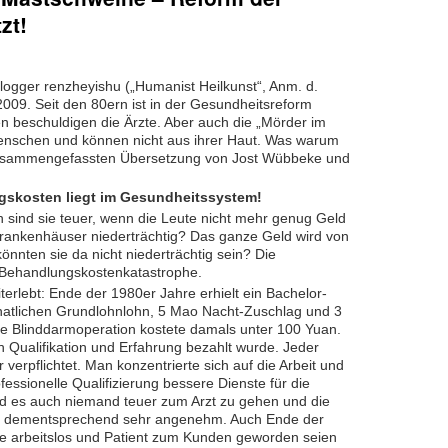
zt!
logger renzheyishu („Humanist Heilkunst“, Anm. d.
009. Seit den 80ern ist in der Gesundheitsreform
en beschuldigen die Ärzte. Aber auch die „Mörder im
 Menschen und können nicht aus ihrer Haut. Was warum
zusammengefassten Übersetzung von Jost Wübbeke und
ngskosten liegt im Gesundheitssystem!
 sind sie teuer, wenn die Leute nicht mehr genug Geld
Krankenhäuser niederträchtig? Das ganze Geld wird von
nnten sie da nicht niederträchtig sein? Die
 Behandlungskostenkatastrophe.
terlebt: Ende der 1980er Jahre erhielt ein Bachelor-
natlichen Grundlohnlohn, 5 Mao Nacht-Zuschlag und 3
ne Blinddarmoperation kostete damals unter 100 Yuan.
 Qualifikation und Erfahrung bezahlt wurde. Jeder
 verpflichtet. Man konzentrierte sich auf die Arbeit und
essionelle Qualifizierung bessere Dienste für die
nd es auch niemand teuer zum Arzt zu gehen und die
ar dementsprechend sehr angenehm. Auch Ende der
te arbeitslos und Patient zum Kunden geworden seien