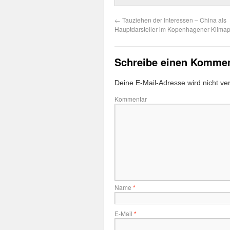
←
Tauziehen der Interessen – China als
Hauptdarsteller im Kopenhagener Klima
Schreibe einen Komme
Deine E-Mail-Adresse wird nicht verö
Kommentar
Name
*
E-Mail
*