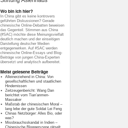
Stiftung Asienhaus
Wo bin ich hier?
In China gibt es keine kontrovers
geführten Diskussionen? Gerade
chinesische Online-Debatten beweisen
das Gegenteil. Stimmen aus China
(#SAC) möchte diese Meinungsvielfalt
deutlich machen und der einseitigen
Darstellung deutscher Medien
entgegenwirken. Auf #SAC werden
chinesische Online-Essays und Blog-
Beiträge von jungen China-Experten
übersetzt und analytisch aufbereitet.
Meist gelesene Beiträge
Alleinerziehend in China: Von
gesellschaftlichen und staatlichen
Hindernissen
Zeitzeugenbericht: Wang Dan
berichtet vom Tian’anmen-
Massaker
Maßstab der chinesischen Moral –
lang lebe der gute Soldat Lei Feng
Chinas Netzbürger: Alles Bio, oder
was?
Missbrauchsskandal in Indien –
Chinesische Bloggerszene rätselt