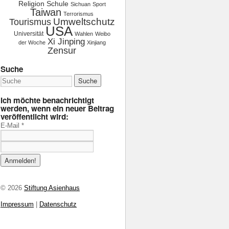
Religion
Schule
Sichuan
Sport
Taiwan
Terrorismus
Tourismus
Umweltschutz
USA
Universität
Wahlen
Weibo
Xi Jinping
der Woche
Xinjiang
Zensur
Suche
Ich möchte benachrichtigt
werden, wenn ein neuer Beitrag
veröffentlicht wird:
E-Mail
*
© 2026
Stiftung Asienhaus
Impressum
|
Datenschutz