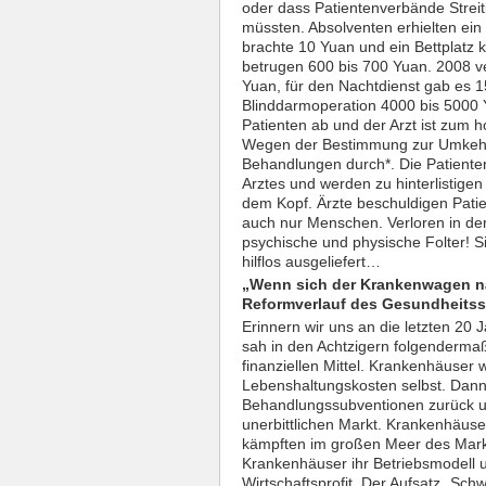
oder dass Patientenverbände Streit
müssten. Absolventen erhielten ein
brachte 10 Yuan und ein Bettplatz 
betrugen 600 bis 700 Yuan. 2008 v
Yuan, für den Nachtdienst gab es 1
Blinddarmoperation 4000 bis 5000
Patienten ab und der Arzt ist zum 
Wegen der Bestimmung zur Umkehr 
Behandlungen durch*. Die Patiente
Arztes und werden zu hinterlistigen
dem Kopf. Ärzte beschuldigen Patie
auch nur Menschen. Verloren in der
psychische und physische Folter! Si
hilflos ausgeliefert…
„
Wenn sich der Krankenwagen 
Reformverlauf des Gesundheits
Erinnern wir uns an die letzten 20
sah in den Achtzigern folgendermaß
finanziellen Mittel. Krankenhäuser w
Lebenshaltungskosten selbst. Dann 
Behandlungssubventionen zurück u
unerbittlichen Markt. Krankenhäuse
kämpften im großen Meer des Markte
Krankenhäuser ihr Betriebsmodell 
Wirtschaftsprofit. Der Aufsatz „Sc