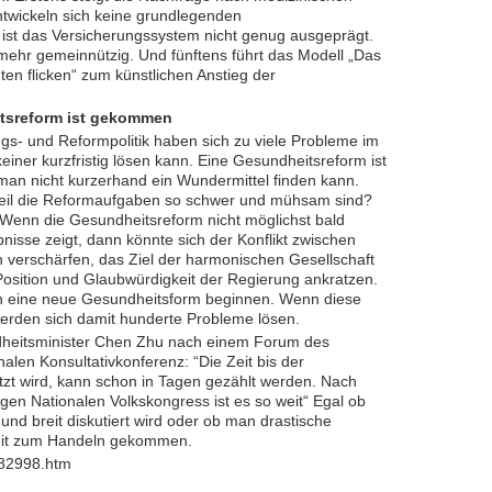
entwickeln sich keine grundlegenden
 ist das Versicherungssystem nicht genug ausgeprägt.
mehr gemeinnützig. Und fünftens führt das Modell „Das
n flicken“ zum künstlichen Anstieg der
itsreform ist gekommen
ngs- und Reformpolitik haben sich zu viele Probleme im
iner kurzfristig lösen kann. Eine Gesundheitsreform ist
 man nicht kurzerhand ein Wundermittel finden kann.
 weil die Reformaufgaben so schwer und mühsam sind?
Wenn die Gesundheitsreform nicht möglichst bald
nisse zeigt, dann könnte sich der Konflikt zwischen
 verschärfen, das Ziel der harmonischen Gesellschaft
 Position und Glaubwürdigkeit der Regierung ankratzen.
 eine neue Gesundheitsform beginnen. Wenn diese
werden sich damit hunderte Probleme lösen.
heitsminister Chen Zhu nach einem Forum des
len Konsultativkonferenz: “Die Zeit bis der
t wird, kann schon in Tagen gezählt werden. Nach
gen Nationalen Volkskongress ist es so weit“ Egal ob
nd breit diskutiert wird oder ob man drastische
 Zeit zum Handeln gekommen.
882998.htm
_______