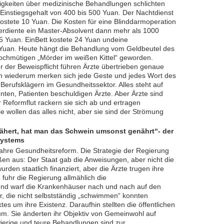
igkeiten über medizinische Behandlungen schlichten
 Einstiegsgehalt von 400 bis 500 Yuan. Der Nachtdienst
kostete 10 Yuan. Die Kosten für eine Blinddarmoperation
erdiente ein Master-Absolvent dann mehr als 1000
5 Yuan. EinBett kostete 24 Yuan undeine
 Yuan. Heute hängt die Behandlung vom Geldbeutel des
hochmütigen „Mörder im weißen Kittel“ geworden.
der Beweispflicht führen Ärzte übertrieben genaue
n wiederum merken sich jede Geste und jedes Wort des
 Berufsklägern im Gesundheitssektor. Alles steht auf
nten, Patienten beschuldigen Ärzte. Aber Ärzte sind
 Reformflut rackern sie sich ab und ertragen
e wollen das alles nicht, aber sie sind der Strömung
nähe
rt, hat man das Schwein umsonst genährt
“-
der
systems
 Jahre Gesundheitsreform. Die Strategie der Regierung
en aus: Der Staat gab die Anweisungen, aber nicht die
urden staatlich finanziert, aber die Ärzte trugen ihre
fuhr die Regierung allmählich die
nd warf die Krankenhäuser nach und nach auf den
r, die nicht selbstständig „schwimmen“ konnten
s um ihre Existenz. Daraufhin stellten die öffentlichen
um. Sie änderten ihr Objektiv von Gemeinwohl auf
hwierige und teure Behandlungen sind zur