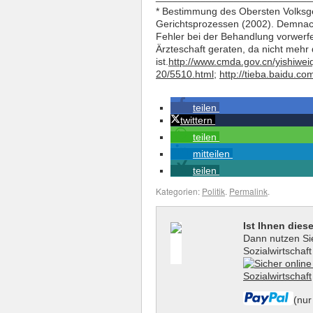
*
Bestimmung des Obersten Volksgeri
Gerichtsprozessen (2002). Demnach 
Fehler bei der Behandlung vorwerfe
Ärzteschaft geraten, da nicht mehr 
ist.
http://www.cmda.gov.cn/yishiwe
20/5510.html
;
http://tieba.baidu.c
teilen
twittern
teilen
mitteilen
teilen
Kategorien:
Politik
.
Permalink
.
Ist Ihnen dies
Dann nutzen Sie
Sozialwirtschaf
(nur