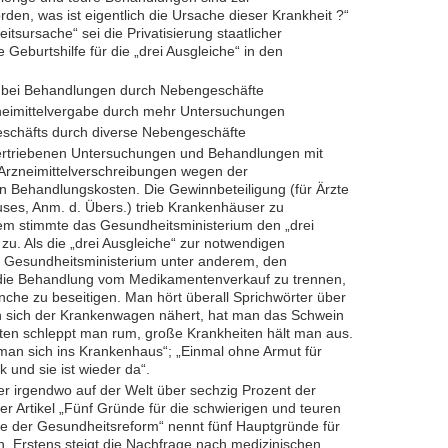
rden, was ist eigentlich die Ursache dieser Krankheit ?“
itsursache“ sei die Privatisierung staatlicher
e Geburtshilfe für die „drei Ausgleiche“ in den
ft bei Behandlungen durch Nebengeschäfte
Arzneimittelvergabe durch mehr Untersuchungen
eschäfts durch diverse Nebengeschäfte
übertriebenen Untersuchungen und Behandlungen mit
rzneimittelverschreibungen wegen der
n Behandlungskosten. Die Gewinnbeteiligung (für Ärzte
es, Anm. d. Übers.) trieb Krankenhäuser zu
zdem stimmte das Gesundheitsministerium den „drei
u. Als die „drei Ausgleiche“ zur notwendigen
 Gesundheitsministerium unter anderem, den
 die Behandlung vom Medikamentenverkauf zu trennen,
nche zu beseitigen. Man hört überall Sprichwörter
über
 sich der Krankenwagen näh
e
rt, hat man das Schwein
iten schleppt man rum, große Krankheiten hält man aus.
 man sich ins Krankenhaus“;
„Einmal ohne Armut für
 und sie ist wieder da“.
r irgendwo auf der Welt über sechzig Prozent der
er Artikel „Fünf Gründe für die schwierigen und teuren
te der Gesundheitsreform“ nennt fünf Hauptgründe für
. Erstens steigt die Nachfrage nach medizinischen