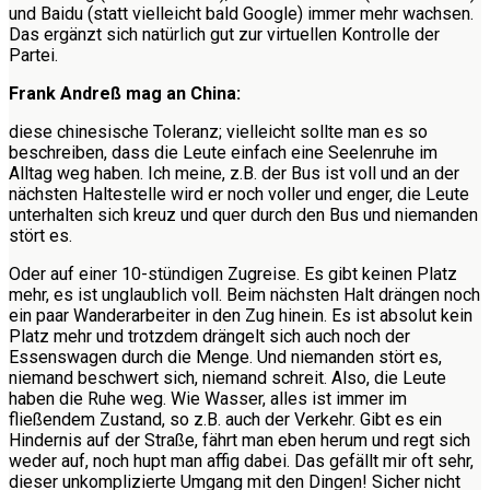
und Baidu (statt vielleicht bald Google) immer mehr wachsen.
Das ergänzt sich natürlich gut zur virtuellen Kontrolle der
Partei.
Frank Andreß mag an China:
diese
chinesische Toleranz; vielleicht sollte man es so
beschreiben, dass die Leute einfach eine Seelenruhe im
Alltag weg haben. Ich meine, z.B. der Bus ist voll und an der
nächsten Haltestelle wird er noch voller und enger, die Leute
unterhalten sich kreuz und quer durch den Bus und niemanden
stört es.
Oder auf einer 10-stündigen Zugreise. Es gibt keinen Platz
mehr, es ist unglaublich voll. Beim nächsten Halt drängen noch
ein paar Wanderarbeiter in den Zug hinein. Es ist absolut kein
Platz mehr und trotzdem drängelt sich auch noch der
Essenswagen durch die Menge. Und niemanden stört es,
niemand beschwert sich, niemand schreit. Also, die Leute
haben die Ruhe weg. Wie Wasser, alles ist immer im
fließendem Zustand, so z.B. auch der Verkehr. Gibt es ein
Hindernis auf der Straße, fährt man eben herum und regt sich
weder auf, noch hupt man affig dabei. Das gefällt mir oft sehr,
dieser unkomplizierte Umgang mit den Dingen! Sicher nicht