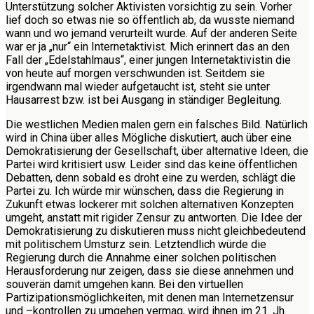
Unterstützung solcher Aktivisten vorsichtig zu sein. Vorher
lief doch so etwas nie so öffentlich ab, da wusste niemand
wann und wo jemand verurteilt wurde. Auf der anderen Seite
war er ja „nur“ ein Internetaktivist. Mich erinnert das an den
Fall der „Edelstahlmaus“, einer jungen Internetaktivistin die
von heute auf morgen verschwunden ist. Seitdem sie
irgendwann mal wieder aufgetaucht ist, steht sie unter
Hausarrest bzw. ist bei Ausgang in ständiger Begleitung.
Die westlichen Medien malen gern ein falsches Bild. Natürlich
wird in China über alles Mögliche diskutiert, auch über eine
Demokratisierung der Gesellschaft, über alternative Ideen, die
Partei wird kritisiert usw. Leider sind das keine öffentlichen
Debatten, denn sobald es droht eine zu werden, schlägt die
Partei zu. Ich würde mir wünschen, dass die Regierung in
Zukunft etwas lockerer mit solchen alternativen Konzepten
umgeht, anstatt mit rigider Zensur zu antworten. Die Idee der
Demokratisierung zu diskutieren muss nicht gleichbedeutend
mit politischem Umsturz sein. Letztendlich würde die
Regierung durch die Annahme einer solchen politischen
Herausforderung nur zeigen, dass sie diese annehmen und
souverän damit umgehen kann. Bei den virtuellen
Partizipationsmöglichkeiten, mit denen man Internetzensur
und –kontrollen zu umgehen vermag, wird ihnen im 21. Jh.