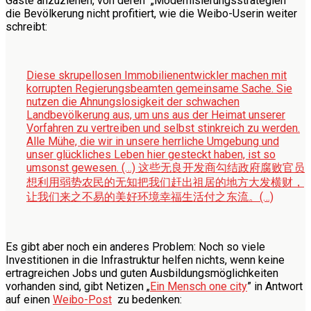
Gäste anzuziehen, von deren „Modernisierungsstrategien“
die Bevölkerung nicht profitiert, wie die Weibo-Userin weiter
schreibt:
Diese skrupellosen Immobilienentwickler machen mit
korrupten Regierungsbeamten gemeinsame Sache. Sie
nutzen die Ahnungslosigkeit der schwachen
Landbevölkerung aus, um uns aus der Heimat unserer
Vorfahren zu vertreiben und selbst stinkreich zu werden.
Alle Mühe, die wir in unsere herrliche Umgebung und
unser glückliches Leben hier gesteckt haben, ist so
umsonst gewesen.
(…) 这些无良开发商勾结政府腐败官员
想利用弱势农民的无知把我们赶出祖居的地方大发横财，
让我们来之不易的美好环境幸福生活付之东流。(…)
Es gibt aber noch ein anderes Problem: Noch so viele
Investitionen in die Infrastruktur helfen nichts, wenn keine
ertragreichen Jobs und guten Ausbildungsmöglichkeiten
vorhanden sind, gibt Netizen „
Ein Mensch one city
” in Antwort
auf einen
Weibo-Post
zu bedenken: