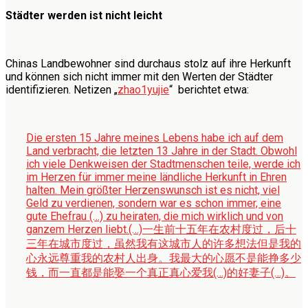
Städter werden ist nicht leicht
Chinas Landbewohner sind durchaus stolz auf ihre Herkunft
und können sich nicht immer mit den Werten der Städter
identifizieren. Netizen „
zhao1yujie
“ berichtet etwa:
Die ersten 15 Jahre meines Lebens habe ich auf dem
Land verbracht, die letzten 13 Jahre in der Stadt. Obwohl
ich viele Denkweisen der Stadtmenschen teile, werde ich
im Herzen für immer meine ländliche Herkunft in Ehren
halten. Mein größter Herzenswunsch ist es nicht, viel
Geld zu verdienen, sondern war es schon immer, eine
gute Ehefrau (…) zu heiraten, die mich wirklich und von
ganzem Herzen liebt.
(…)一生前十五年在农村度过，后十
三年在城市度过，虽然我有这城市人的许多想法但是我的
心永远尊重我的农村人出身。我最大的心愿不是能挣多少
钱，而一直都是能娶一个真正真心爱我(…)的好妻子(…)。