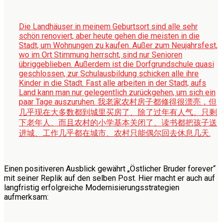
Die Landhäuser in meinem Geburtsort sind alle sehr
schön renoviert, aber heute gehen die meisten in die
Stadt, um Wohnungen zu kaufen. Außer zum Neujahrsfest,
wo im Ort Stimmung herrscht, sind nur Senioren
übriggeblieben. Außerdem ist die Dorfgrundschule quasi
geschlossen, zur Schulausbildung schicken alle ihre
Kinder in die Stadt. Fast alle arbeiten in der Stadt, aufs
Land kann man nur gelegentlich zurückgehen, um sich ein
paar Tage auszuruhen.
我老家农村房子都修得很漂亮，但
几乎现在大多数都到城里买房了、除了过年有人气、只剩
下老年人、而且农村的小学基本关闭了、读书都把孩子送
进城、工作几乎都在城市、农村只能偶尔回去休息几天.
Einen positiveren Ausblick gewährt „Östlicher Bruder forever“
mit seiner Replik auf den selben Post. Hier macht er auch auf
langfristig erfolgreiche Modernisierungsstrategien
aufmerksam: