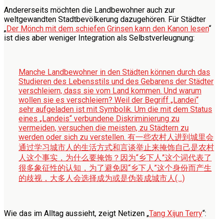
Andererseits möchten die Landbewohner auch zur
weltgewandten Stadtbevölkerung dazugehören. Für Städter
„
Der Mönch mit dem schiefen Grinsen kann den Kanon lesen
“
ist dies aber weniger Integration als Selbstverleugnung:
Manche Landbewohner in den Städten können durch das
Studieren des Lebensstils und des Gebarens der Städter
verschleiern, dass sie vom Land kommen. Und warum
wollen sie es verschleiern? Weil der Begriff „Landei“
sehr aufgeladen ist mit Symbolik. Um die mit dem Status
eines „Landeis“ verbundene Diskriminierung zu
vermeiden, versuchen die meisten, zu Städtern zu
werden oder sich zu verstellen.
有一些农村人进到城里会
通过学习城市人的生活方式和言谈举止来掩饰自己是农村
人这个事实，为什么要掩饰？因为“乡下人”这个词代表了
很多象征性的认知，为了避免因“乡下人”这个身份而产生
的歧视，大多人会选择成为或是伪装成城市人(…)
Wie das im Alltag aussieht, zeigt Netizen „
Tang Xijun Terry
“: