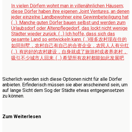
In vielen Dörfern wohnt man in villenähnlichen Häusern;
diese Dörfer haben ihre eigenen Joint Ventures, an denen
jeder einzelne Landbewohner eine Gewinnbeteiligung hat
(…). Manche guten Dörfer bauen selbst und werden zum
Urlaubsdorf oder Altenpflegedorf, das lockt nicht wenige
Städter wieder zurück. (…) Ich hoffe, dass sich das
gesamte Land so entwickeln kann.
(…)很多农村现在住的
如同别墅，农村自己有自己的合资企业，农民人人有分红
(…). 有的好的农村建设，自身就成了旅游村或者养老村，
吸引不少城市人回来. (…) 希望所有农村都能如此发展吧
Sicherlich werden sich diese Optionen nicht für alle Dörfer
anbieten. Erfinderisch müssen sie aber anscheinend sein, um
auf lange Sicht dem Sog der Städte etwas entgegensetzen
zu können.
Zum Weiterlesen