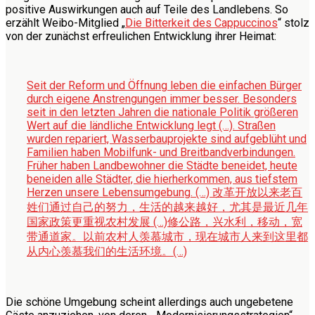
positive Auswirkungen auch auf Teile des Landlebens. So
erzählt Weibo-Mitglied „
Die Bitterkeit des Cappuccinos
“ stolz
von der zunächst erfreulichen Entwicklung ihrer Heimat:
Seit der Reform und Öffnung leben die einfachen Bürger
durch eigene Anstrengungen immer besser. Besonders
seit in den letzten Jahren die nationale Politik größeren
Wert auf die ländliche Entwicklung legt (…). Straßen
wurden repariert, Wasserbauprojekte sind aufgeblüht und
Familien haben Mobilfunk- und Breitbandverbindungen.
Früher haben Landbewohner die Städte beneidet, heute
beneiden alle Städter, die hierherkommen, aus tiefstem
Herzen unsere Lebensumgebung.
(…) 改革开放以来老百
姓们通过自己的努力，生活的越来越好，尤其是最近几年
国家政策更重视农村发展 (…)修公路，兴水利，移动，宽
带通道家。以前农村人羡慕城市，现在城市人来到这里都
从内心羡慕我们的生活环境。(…)
Die schöne Umgebung scheint allerdings auch ungebetene