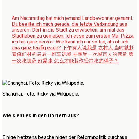
Am Nachmittag hat mich jemand Landbewohner genannt.
Da beeilte ich mich gerade, die letzte Verbindung aus
unserem Dorf in die Stadt zu erwischen, um mal das
Stadtleben zu genießen. Ich esse zum ersten Mal Pizza,
ich bin ganz nervös. Wie kann ich nur so tun, als ob ich
das ganz häufig esse?
下午有人说我是 农村人 当时就赶
着俺们村的最后一班车进城 去享受一次城市人的感觉 第
一次吃披萨 好紧张 怎么才能装作经常吃的样子？
Shanghai. Foto: Ricky via Wikipedia.
Wie sieht es in den Dörfern aus?
Einige Netizens bescheinigen der Reformpolitik durchaus