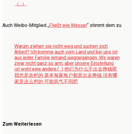
（...）
Auch Weibo-Mitglied „
Fließt wie Wasser
“ stimmt dem zu:
Warum ziehen sie nicht weg und suchen sich
Arbeit? Ich komme auch vom Land und bei uns ist
aus jeder Familie jemand weggegangen. Wir waren
zwar nicht ganz so arm, aber unsere Einstellung
ist wohl eine andere.
(...) 他们为什么不出去挣钱呢
我也是农村的 基本每家每户都是出去挣钱 没有哪
家是这么穷的 可能风气不同吧
Zum Weiterlesen