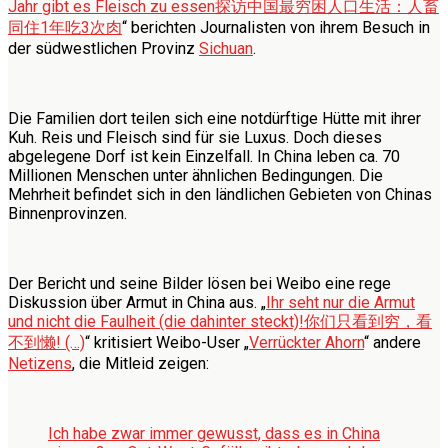
Jahr gibt es Fleisch zu essen
探访中国最穷困人口生活：人畜
同住1年吃3次肉
“ berichten Journalisten von ihrem Besuch in
der südwestlichen Provinz
Sichuan
.
Die Familien dort teilen sich eine notdürftige Hütte mit ihrer
Kuh. Reis und Fleisch sind für sie Luxus. Doch dieses
abgelegene Dorf ist kein Einzelfall. In China leben ca. 70
Millionen Menschen unter ähnlichen Bedingungen. Die
Mehrheit befindet sich in den ländlichen Gebieten von Chinas
Binnenprovinzen.
Der Bericht und seine Bilder lösen bei Weibo eine rege
Diskussion über Armut in China aus. „
Ihr seht nur die Armut
und nicht die Faulheit (die dahinter steckt)!
你们只看到穷，看
不到懒! (…)
“ kritisiert Weibo-User „
Verrückter Ahorn
“ andere
Netizens
, die Mitleid zeigen:
Ich habe zwar immer gewusst, dass es in China