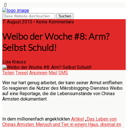
7. August 2015 • Keine Kommentare
Weibo der Woche #8: Arm?
Selbst Schuld!
Lisa Krauss
Teilen
Tweet
Anpinnen
Mail
SMS
Wer nur hart genug arbeitet, der kann seiner Armut entfliehen:
So reagieren die Nutzer des Mikroblogging-Dienstes Weibo
auf eine Reportage, die die Lebensumstände von Chinas
Ärmsten dokumentiert.
In dem millionenfach angeklickten
Artikel
„
Das Leben von
Chinas Ärmsten: Mensch und Tier in einem Haus, dreimal im