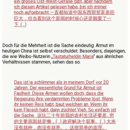
ein großes Ost-West-Gefälle gibt, aber nachdem
ich diesen Artikel gelesen habe, bin ich immer
noch aufgebracht.
一直都知道中国东西部贫富差距
巨大，但当看到这个新闻的时候心还是颤栗了一
下. (…)
Doch für die Mehrheit ist die Sache eindeutig: Armut im
heutigen China ist selbst verschuldet. Besonders, diejenigen,
die wie Weibo-Nutzerin „
Tastaturheldin Maria
“ aus ähnlichen
Verhältnissen stammen, sehen das so.
Das ist ja schlimmer als in meinem Dorf vor 20
Jahren. Der wesentliche Grund für Armut ist
Faulheit. Diese Armen wollen doch, dass die
Regierung ihre verdammten Probleme löst. Wenn
ihr keinen Reis habt, baut welchen an. Wenn ihr
kein Fleisch habt, dann züchtet Vieh. So einfach ist
die Sache.
这比二十年前我的农村生活还要差...穷
的主要原因就是懒，(…) 政府解决个屁事。(...) 大米
没有就种，肉没有就养。。这很简单的道理。