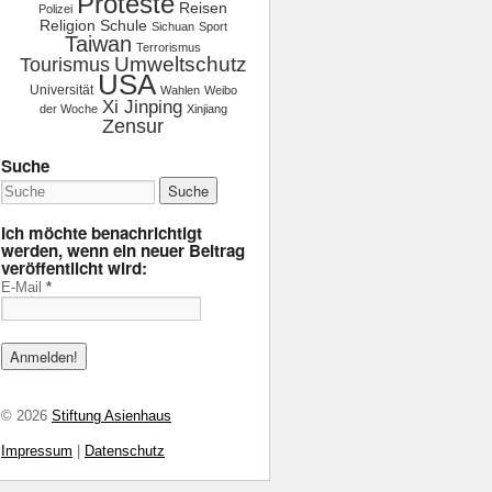
Proteste
Reisen
Polizei
Religion
Schule
Sichuan
Sport
Taiwan
Terrorismus
Tourismus
Umweltschutz
USA
Universität
Wahlen
Weibo
Xi Jinping
der Woche
Xinjiang
Zensur
Suche
Ich möchte benachrichtigt
werden, wenn ein neuer Beitrag
veröffentlicht wird:
E-Mail
*
© 2026
Stiftung Asienhaus
Impressum
|
Datenschutz