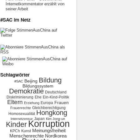
Internetkommentator erzählt von
seiner Arbeit
#SAC im Netz
Schlagwörter
Bildung
Beijing
#SAC
Bildungssystem
Demokratie
Deutschland
Diskriminierung
Ehe
Ein-Kind-Politik
Eltern
Frauen
Europa
Erziehung
Gleichberechtigung
Frauenrechte
Hongkong
Homosexualität
Japan
Internetzensur
Kim Jong-un
Korruption
Kinder
Meinungsfreiheit
KPCh
Kunst
Menschenrechte
Nordkorea