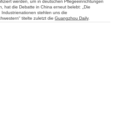
ifiziert werden, um in deutschen Pflegeeinrichtungen
n, hat die Debatte in China erneut belebt: „Die
 Industrienationen stehlen uns die
western“ titelte zuletzt die
Guangzhou Daily
.