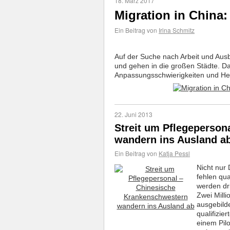
18. März 2017
Migration in China:
Ein Beitrag von
Irina Schmitz
Auf der Suche nach Arbeit und Ausb
und gehen in die großen Städte. Das 
Anpassungsschwierigkeiten und He
22. Juni 2013
Streit um Pflegeperson
wandern ins Ausland a
Ein Beitrag von
Katja Pessl
Nicht nur
fehlen qua
werden dr
Zwei Milli
ausgebild
qualifizie
einem Pil