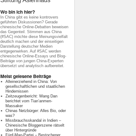
Stiftung Asienhaus
Wo bin ich hier?
In China gibt es keine kontrovers
geführten Diskussionen? Gerade
chinesische Online-Debatten beweisen
das Gegenteil. Stimmen aus China
(#SAC) möchte diese Meinungsvielfalt
deutlich machen und der einseitigen
Darstellung deutscher Medien
entgegenwirken. Auf #SAC werden
chinesische Online-Essays und Blog-
Beiträge von jungen China-Experten
übersetzt und analytisch aufbereitet.
Meist gelesene Beiträge
Alleinerziehend in China: Von
gesellschaftlichen und staatlichen
Hindernissen
Zeitzeugenbericht: Wang Dan
berichtet vom Tian’anmen-
Massaker
Chinas Netzbürger: Alles Bio, oder
was?
Missbrauchsskandal in Indien –
Chinesische Bloggerszene rätselt
über Hintergründe
Fünf-Mao-Partei – Bestochener