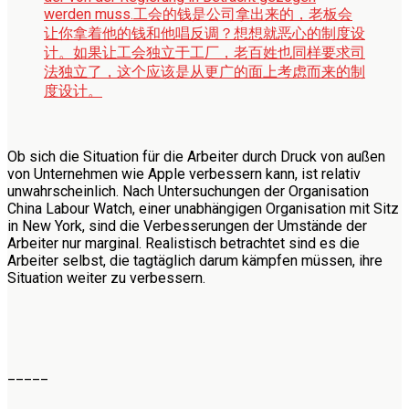
werden muss.
工会的钱是公司拿出来的，老板会
让你拿着他的钱和他唱反调？想想就恶心的制度设
计。如果让工会独立于工厂，老百姓也同样要求司
法独立了，这个应该是从更广的面上考虑而来的制
度设计。
Ob sich die Situation für die Arbeiter durch Druck von außen
von Unternehmen wie Apple verbessern kann, ist relativ
unwahrscheinlich. Nach Untersuchungen der Organisation
China Labour Watch, einer unabhängigen Organisation mit Sitz
in New York, sind die Verbesserungen der Umstände der
Arbeiter nur marginal. Realistisch betrachtet sind es die
Arbeiter selbst, die tagtäglich darum kämpfen müssen, ihre
Situation weiter zu verbessern.
_____