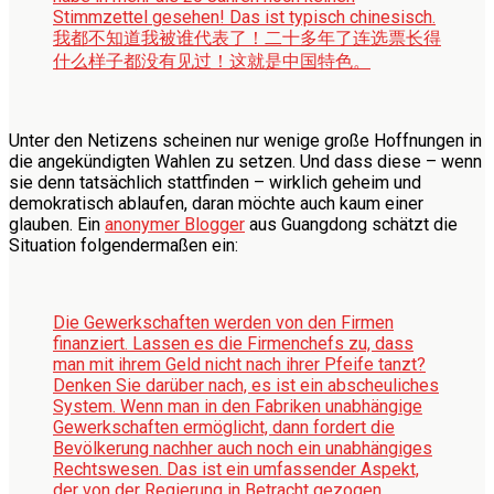
Stimmzettel gesehen! Das ist typisch chinesisch.
我都不知道我被谁代表了！二十多年了连选票长得
什么样子都没有见过！这就是中国特色。
Unter den Netizens scheinen nur wenige große Hoffnungen in
die angekündigten Wahlen zu setzen. Und dass diese – wenn
sie denn tatsächlich stattfinden – wirklich geheim und
demokratisch ablaufen, daran möchte auch kaum einer
glauben. Ein
anonymer Blogger
aus Guangdong schätzt die
Situation folgendermaßen ein:
Die Gewerkschaften werden von den Firmen
finanziert. Lassen es die Firmenchefs zu, dass
man mit ihrem Geld nicht nach ihrer Pfeife tanzt?
Denken Sie darüber nach, es ist ein abscheuliches
System. Wenn man in den Fabriken unabhängige
Gewerkschaften ermöglicht, dann fordert die
Bevölkerung nachher auch noch ein unabhängiges
Rechtswesen. Das ist ein umfassender Aspekt,
der von der Regierung in Betracht gezogen