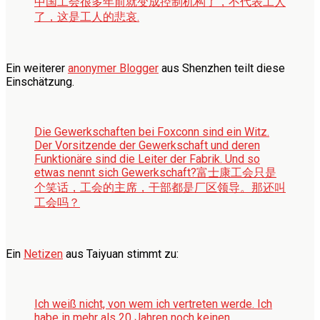
中国工会很多年前就变成控制机构了，不代表工人
了，这是工人的悲哀.
Ein weiterer
anonymer Blogger
aus Shenzhen teilt diese
Einschätzung.
Die Gewerkschaften bei Foxconn sind ein Witz.
Der Vorsitzende der Gewerkschaft und deren
Funktionäre sind die Leiter der Fabrik. Und so
etwas nennt sich Gewerkschaft?
富士康工会只是
个笑话，工会的主席，干部都是厂区领导。那还叫
工会吗？
Ein
Netizen
aus Taiyuan stimmt zu:
Ich weiß nicht, von wem ich vertreten werde. Ich
habe in mehr als 20 Jahren noch keinen