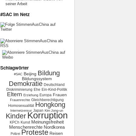
seiner Arbeit
#SAC im Netz
Schlagwörter
Bildung
Beijing
#SAC
Bildungssystem
Demokratie
Deutschland
Diskriminierung
Ehe
Ein-Kind-Politik
Eltern
Frauen
Europa
Erziehung
Gleichberechtigung
Frauenrechte
Hongkong
Homosexualität
Japan
Internetzensur
Kim Jong-un
Korruption
Kinder
Meinungsfreiheit
KPCh
Kunst
Menschenrechte
Nordkorea
Proteste
Reisen
Polizei