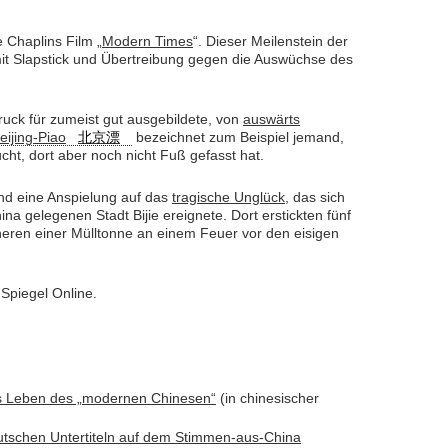
e Chaplins Film „
Modern Times
“. Dieser Meilenstein der
mit Slapstick und Übertreibung gegen die Auswüchse des
ck für zumeist gut ausgebildete, von
auswärts
eijing-Piao
北京漂
bezeichnet zum Beispiel jemand,
ucht, dort aber noch nicht Fuß gefasst hat.
sind eine Anspielung auf das
tragische Unglück
, das sich
a gelegenen Stadt Bijie ereignete. Dort erstickten fünf
neren einer Mülltonne an einem Feuer vor den eisigen
piegel Online.
as Leben des „modernen Chinesen“
(in chinesischer
eutschen Untertiteln auf dem Stimmen-aus-China