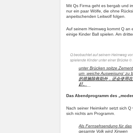
Mit Qs Firma geht es bergab und i
nur ein paar Wölfe, die ohne Rücksi
anpeitschenden Leitwolf folgen.
Auf seinem Heimweg kommt Q an ei
einige Kinder Ball spielen. Am drit
Q beobachtet auf seinem Heimweg von
spielende Kinder unter einer Brücke ©
unter Brücken spitze Zement
um ‚weiche Ausweisung‘ zu b
的措施除救助外，还会使用在
赶。
Das Abendprogramm des „moder
Nach seiner Heimkehr setzt sich Q 
sich nichts am Programm.
Als Fernsehsendung für das
gesamte Volk wird Xinwen