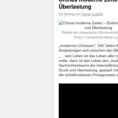
Überlastung
Ein Beitrag von
Fabian Luebke
Titelbild des chinesischen Zeichentrick
Times" © Screenshot Fabian L
„modernen Chinesen“. SAC liefert Au
Anspielungen sich zwischen den Bil
„… sein Leben ist das Leben aller 
sollte, dann ist das Leben des „mo
Nachrichtenteams der Internetfirm
Druck und Überlastung, gepaart mi
die schlaftrunkenen Protagonisten e