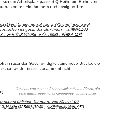
 seinem Arbeitsplatz passiert Q Reihe um Reihe von
utertastaturen einhämmern und hastig an ihren
lität liegt Shanghai auf Rang 978 und Peking auf
: Rauchen ist gesünder als Atmen.
上海在1100
8，而北京名列1035.不少人戏谑，呼吸不如抽
ht in rasender Geschwindigkeit eine neue Brücke, die
gs schon wieder in sich zusammenbricht.
r
Q schaut von seinem Schreibtisch auf eine Bücke, die
er
bald darauf einstürzt © Screenshot Fabian Lübke
ernational üblichen Standard von 50 bis 100
均只能维持25年到30年，远低于国际通告的50－