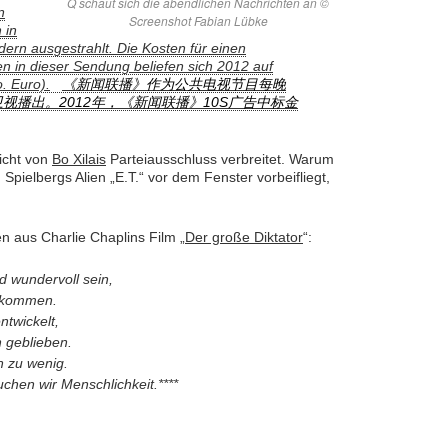
Q schaut sich die abendlichen Nachrichten an ©
n
Screenshot Fabian Lübke
 in
ern ausgestrahlt. Die Kosten für einen
 in dieser Sendung beliefen sich 2012 auf
. Euro).
《新闻联播》作为公共电视节目每晚
卫视播出。2012年，《新闻联播》10S广告中标金
icht von
Bo Xilais
Parteiausschluss verbreitet. Warum
pielbergs Alien „E.T.“ vor dem Fenster vorbeifliegt,
en aus Charlie Chaplins Film „
Der große Diktator
“:
d wundervoll sein,
ekommen.
ntwickelt,
n geblieben.
n zu wenig.
chen wir Menschlichkeit.****