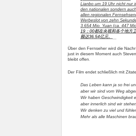
Lianbo um 19 Uhr nicht nur i
den nationalen sondern auch
allen regionalen Fernsehsend
Werbeslot von zehn Sekunden
3.654 Mio. Yuan (ca. 447 Mio
19：00都在央视和各个地方
额达36.54亿元。
Über den Fernseher wird die Nachr
just in diesem Moment auch Steven S
bleibt offen.
Der Film endet schließlich mit Zitat
Das Leben kann ja so frei un
aber wir sind vom Weg abg
Wir haben Geschwindigkeit e
aber innerlich sind wir stehe
Wir denken zu viel und fühle
Mehr als alle Maschinen brau
___