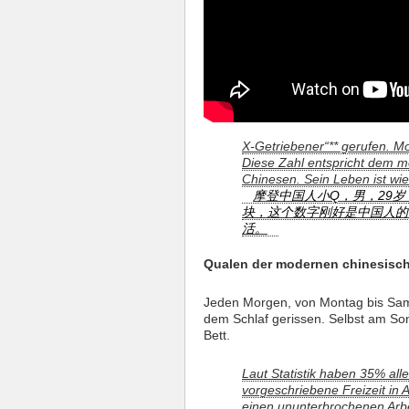
X-Getriebener“** gerufen. M
Diese Zahl entspricht dem 
Chinesen. Sein Leben ist wi
摩登中国人小Q，男，29岁
块，这个数字刚好是中国人的
活。
Qualen der modernen chinesisch
Jeden Morgen, von Montag bis Sam
dem Schlaf gerissen. Selbst am So
Bett.
Laut Statistik haben 35% all
vorgeschriebene Freizeit in 
einen ununterbrochenen Arb