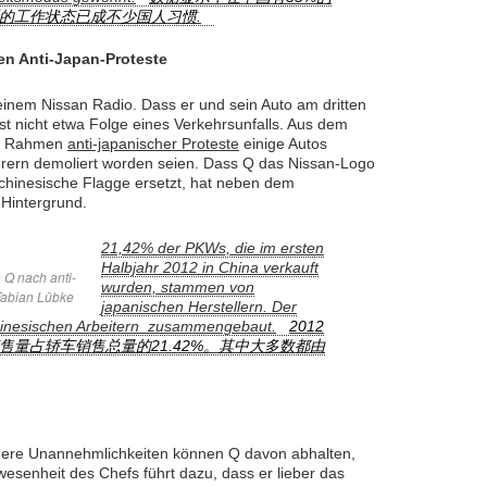
的工作状态已成不少国人习惯.
en Anti-Japan-Proteste
einem Nissan Radio. Dass er und sein Auto am dritten
t nicht etwa Folge eines Verkehrsunfalls. Aus dem
 im Rahmen
anti-japanischer Proteste
einige Autos
erern demoliert worden seien. Dass Q das Nissan-Logo
 chinesische Flagge ersetzt, hat neben dem
 Hintergrund.
21,42% der PKWs, die im ersten
Halbjahr 2012 in China verkauft
 Q nach anti-
wurden, stammen von
Fabian Lübke
japanischen Herstellern. Der
hinesischen Arbeitern zusammengebaut.
2012
量占轿车销售总量的21.42%。其中大多数都由
ere Unannehmlichkeiten können Q davon abhalten,
nwesenheit des Chefs führt dazu, dass er lieber das