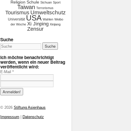
Religion
Schule
Sichuan
Sport
Taiwan
Terrorismus
Tourismus
Umweltschutz
USA
Universität
Wahlen
Weibo
Xi Jinping
der Woche
Xinjiang
Zensur
Suche
Ich möchte benachrichtigt
werden, wenn ein neuer Beitrag
veröffentlicht wird:
E-Mail
*
© 2026
Stiftung Asienhaus
Impressum
|
Datenschutz