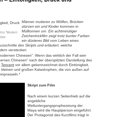
Männer mutieren zu Wölfen, Brücken
stürzen ein und Kinder kommen in
Mülltonnen um. Ein achtminütiger
films "Modern
Zeichentrickfilm zeigt trotz bunter Farben
übke
ein düsteres Bild vom Leben eines
sschnitte des Skripts und erläutert, welche
dern verstecken.
modernen Chinesen”. Wenn das wirklich der Fall sein
dernen Chinesen“ nach der überspitzten Darstellung des
a
Tencent
vor allem gekennzeichnet durch Eintönigkeit,
t kleinen und großen Katastrophen, die von außen auf
inprasseln.*
Skript zum Film
Nach einem kurzen Seitenhieb auf die
angebliche
Weltuntergangsprophezeiung der
Maya wird die Hauptperson eingeführt.
Der Protagonist des Kurzfilms trägt in