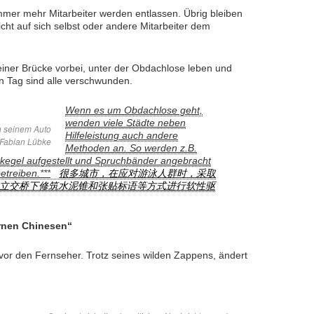
mmer mehr Mitarbeiter werden entlassen. Übrig bleiben
cht auf sich selbst oder andere Mitarbeiter dem
ner Brücke vorbei, unter der Obdachlose leben und
ten Tag sind alle verschwunden.
Wenn es um Obdachlose geht,
wenden viele Städte neben
 seinem Auto
Hilfeleistung auch andere
 Fabian Lübke
Methoden an. So werden z.B.
kegel aufgestellt und Spruchbänder angebracht
etreiben.***
很多城市，在应对游泳人群时，采取
立交桥下修筑水泥锥和张贴标语等方式进行软性驱
nen Chinesen“
vor den Fernseher. Trotz seines wilden Zappens, ändert