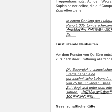
Treppenhaus nutzt. Auf dem Weg zu
Kopien seiner selbst, die auf Comp
Zigaretten ziehen.
In einem Ranking der Luftqua
Rang 1.035. Einige scherzen
个全球城市中空气质量位居97
烟。
Einstürzende Neubauten
Vor dem Fenster von Qs Büro entste
kurz nach ihrer Eröffnung allerdin
Die Bauprojekte chinesische
Städte haben eine
durchschnittliche Lebensdau
von 25 bis 30 Jahren. Diese
Zahl liegt weit unter dem int
Jahren.
中国城市建筑生命平
100年的耐久年限。
Gesellschaftliche Kälte