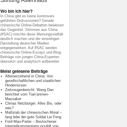
Stiftung Asienhaus
Wo bin ich hier?
In China gibt es keine kontrovers
geführten Diskussionen? Gerade
chinesische Online-Debatten beweisen
das Gegenteil. Stimmen aus China
(#SAC) möchte diese Meinungsvielfalt
deutlich machen und der einseitigen
Darstellung deutscher Medien
entgegenwirken. Auf #SAC werden
chinesische Online-Essays und Blog-
Beiträge von jungen China-Experten
übersetzt und analytisch aufbereitet.
Meist gelesene Beiträge
Alleinerziehend in China: Von
gesellschaftlichen und staatlichen
Hindernissen
Zeitzeugenbericht: Wang Dan
berichtet vom Tian’anmen-
Massaker
Chinas Netzbürger: Alles Bio, oder
was?
Maßstab der chinesischen Moral –
lang lebe der gute Soldat Lei Feng
Fünf-Mao-Partei – Bestochener
Internetkommentator erzählt von