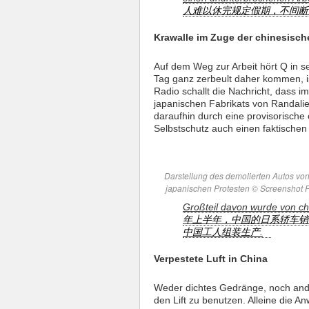
人难以休完规定假期，不间断
Krawalle im Zuge der chinesisch
Auf dem Weg zur Arbeit hört Q in s
Tag ganz zerbeult daher kommen, is
Radio schallt die Nachricht, dass
japanischen Fabrikats von Randali
daraufhin durch eine provisorische
Selbstschutz auch einen faktischen
Darstellung des demolierten Autos von
japanischen Protesten © Screenshot 
Großteil davon wurde von c
年上半年，中国的日系轿车销售
中国工人组装生产.
Verpestete Luft in China
Weder dichtes Gedränge, noch and
den Lift zu benutzen. Alleine die A