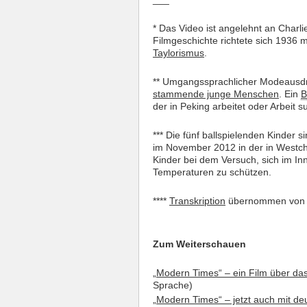
* Das Video ist angelehnt an Charli
Filmgeschichte richtete sich 1936 
Taylorismus
.
** Umgangssprachlicher Modeausdru
stammende junge Menschen
. Ein
B
der in Peking arbeitet oder Arbeit s
*** Die fünf ballspielenden Kinder 
im November 2012 in der in Westchin
Kinder bei dem Versuch, sich im In
Temperaturen zu schützen.
****
Transkription
übernommen von S
Zum Weiterschauen
„Modern Times“ – ein Film über d
Sprache)
„Modern Times“ – jetzt auch mit d