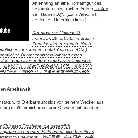
Anlehnung an eine
Romanfigur
des
bekannten chinesischen Autors
Lu Xun
den Namen „Q“. (Zum Video mit
deutschen Untertiteln links.)
Der moderne Chinese Q,
männlich, 29, arbeitet in Stadt X.
Zumeist wird er einfach „Nach-
onatliches Einkommen 3.600 Yuan (ca. 440€).
monatlichen Durchschnittseinkommen eines
e das Leben aller anderen modernen Chinesen.
，在X城工作，多数时候会被叫做X漂。月薪3600
平均薪资。他的生活，也是所有摩登中国人的生
en Arbeitswelt
stag, wird Q erbarmungslos von seinem Wecker aus
nntag schält er sich aus purer Gewohnheit aus dem
er Chinesen Probleme, die gesetzlich
Anspruch zu nehmen. Viele haben sich bereits an
eitsmodus gewöhnt.
数据显示，在中国有35%的