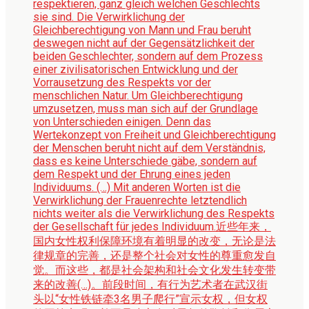
respektieren, ganz gleich welchen Geschlechts
sie sind. Die Verwirklichung der
Gleichberechtigung von Mann und Frau beruht
deswegen nicht auf der Gegensätzlichkeit der
beiden Geschlechter, sondern auf dem Prozess
einer zivilisatorischen Entwicklung und der
Vorrausetzung des Respekts vor der
menschlichen Natur. Um Gleichberechtigung
umzusetzen, muss man sich auf der Grundlage
von Unterschieden einigen. Denn das
Wertekonzept von Freiheit und Gleichberechtigung
der Menschen beruht nicht auf dem Verständnis,
dass es keine Unterschiede gäbe, sondern auf
dem Respekt und der Ehrung eines jeden
Individuums. (…) Mit anderen Worten ist die
Verwirklichung der Frauenrechte letztendlich
nichts weiter als die Verwirklichung des Respekts
der Gesellschaft für jedes Individuum.
近些年来，
国内女性权利保障环境有着明显的改变，无论是法
律规章的完善，还是整个社会对女性的尊重愈发自
觉。而这些，都是社会架构和社会文化发生转变带
来的改善(…)。前段时间，有行为艺术者在武汉街
头以“女性铁链牵3名男子爬行”宣示女权，但女权