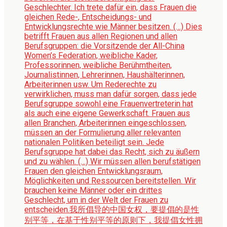
Geschlechter. Ich trete dafür ein, dass Frauen die
gleichen Rede-, Entscheidungs- und
Entwicklungsrechte wie Männer besitzen. (…) Dies
betrifft Frauen aus allen Regionen und allen
Berufsgruppen: die Vorsitzende der All-China
Women’s Federation, weibliche Kader,
Professorinnen, weibliche Berühmtheiten,
Journalistinnen, Lehrerinnen, Haushälterinnen,
Arbeiterinnen usw. Um Rederechte zu
verwirklichen, muss man dafür sorgen, dass jede
Berufsgruppe sowohl eine Frauenvertreterin hat
als auch eine eigene Gewerkschaft. Frauen aus
allen Branchen, Arbeiterinnen eingeschlossen,
müssen an der Formulierung aller relevanten
nationalen Politiken beteiligt sein. Jede
Berufsgruppe hat dabei das Recht, sich zu äußern
und zu wählen. (…) Wir müssen allen berufstätigen
Frauen den gleichen Entwicklungsraum,
Möglichkeiten und Ressourcen bereitstellen. Wir
brauchen keine Männer oder ein drittes
Geschlecht, um in der Welt der Frauen zu
entscheiden.
我所倡导的中国女权，要提倡的是性
别平等，在基于性别平等的原则下，我提倡女性拥