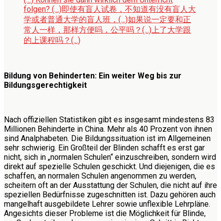
folgen? (…)
即使有盲人试卷，不知道有没有盲人大
学或者普通大学的盲人班，(...)如果说一定要和正
常人一样，那样方便吗，公平吗？(...)上了大学跟
的上课程吗？(...)
Bildung von Behinderten: Ein weiter Weg bis zur
Bildungsgerechtigkeit
Nach offiziellen Statistiken gibt es insgesamt mindestens 83
Millionen Behinderte in China. Mehr als 40 Prozent von ihnen
sind Analphabeten. Die Bildungssituation ist im Allgemeinen
sehr schwierig. Ein Großteil der Blinden schafft es erst gar
nicht, sich in „normalen Schulen“ einzuschreiben, sondern wird
direkt auf spezielle Schulen geschickt. Und diejenigen, die es
schaffen, an normalen Schulen angenommen zu werden,
scheitern oft an der Ausstattung der Schulen, die nicht auf ihre
speziellen Bedürfnisse zugeschnitten ist. Dazu gehören auch
mangelhaft ausgebildete Lehrer sowie unflexible Lehrpläne.
Angesichts dieser Probleme ist die Möglichkeit für Blinde,