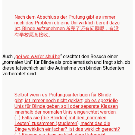
Nach dem Abschluss der Prüfung gibt es immer
noch das Problem ob eine Uni wirklich bereit dazu
ist, Blinde aufzunehmen.
考完了还有问题呢，有没
有学校愿意接收。
Auch „
gei wo wan’er shui he
“ erachtet den Besuch einer
„normalen Uni“ für Blinde als problematisch und fragt sich, ob
diese tatsächlich auf die Aufnahme von blinden Studenten
vorbereitet sind.
Selbst wenn es Prüfungsunterlagen für Blinde
gibt, ist immer noch nicht geklärt, ob es spezielle
Unis für Blinde geben soll oder separate Klassen
innerhalb der normalen Unis eingerichtet werden.
(…) Falls sie (die Blinden) mit den „normalen
Leuten“ zusammen (studieren), macht das die
Dinge wirklich einfacher? Ist das wirklich gerecht?
(…) Können sie dann wirklich dem Unterricht