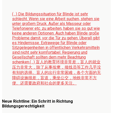
(…) Die Bildungssituation für Blinde ist sehr
schlecht. Wenn sie eine Arbeit suchen, stehen sie
unter großem Druck. Außer als Masseur oder
Telefonierer etc. zu arbeiten, haben sie so gut wie
keine anderen Optionen. Auch haben Blinde große
Probleme damit, vor die Tür zu gehen. Überall gibt
es Hindernisse. Extrawege für Blinde oder
Sitzgelegenheiten in öffentlichen Verkehrsmitteln
sind nicht sehr komfortabel. Regierung und
Gesellschaft sollten dem mehr Beachtung
schenken.
(…) 盲人的教育环境非常差，盲人的就业
压力非常大，除了从事按摩，接线员等工作几乎没
有别的选择。盲人的出行非常困难，各个方面的无
障碍设施很差，盲道，乘坐公交，地铁非常不方
便。还需要政府和社会的更多关注。
Neue Richtline: Ein Schritt in Richtung
Bildungsgerechtigkeit