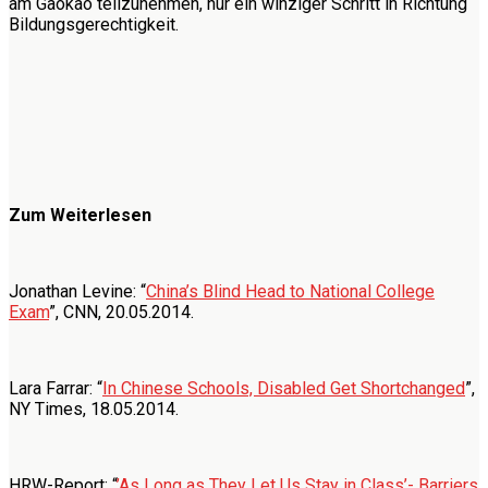
am Gaokao teilzunehmen, nur ein winziger Schritt in Richtung
Bildungsgerechtigkeit.
Zum Weiterlesen
Jonathan Levine: “
China’s Blind Head to National College
Exam
”, CNN, 20.05.2014.
Lara Farrar: “
In Chinese Schools, Disabled Get Shortchanged
”,
NY Times, 18.05.2014.
HRW-Report: “
’As Long as They Let Us Stay in Class’- Barriers