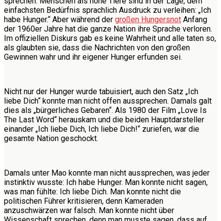
sprechen. Menschen als hohe Tiere sind in der Lage, dem
einfachsten Bedürfnis sprachlich Ausdruck zu verleihen: „Ich
habe Hunger.“ Aber während der
großen Hungersnot
Anfang
der 1960er Jahre hat die ganze Nation ihre Sprache verloren.
Im offiziellen Diskurs gab es keine Wahrheit und alle taten so,
als glaubten sie, dass die Nachrichten von den großen
Gewinnen wahr und ihr eigener Hunger erfunden sei.
Nicht nur der Hunger wurde tabuisiert, auch den Satz „Ich
liebe Dich“ konnte man nicht offen aussprechen. Damals galt
dies als „bürgerliches Gebaren“. Als 1980 der Film „Love Is
The Last Word“ herauskam und die beiden Hauptdarsteller
einander „Ich liebe Dich, Ich liebe Dich!“ zuriefen, war die
gesamte Nation geschockt.
Damals unter Mao konnte man nicht aussprechen, was jeder
instinktiv wusste: Ich habe Hunger. Man konnte nicht sagen,
was man fühlte: Ich liebe Dich. Man konnte nicht die
politischen Führer kritisieren, denn Kameraden
anzuschwärzen war falsch. Man konnte nicht über
Wissenschaft sprechen, denn man musste sagen, dass auf