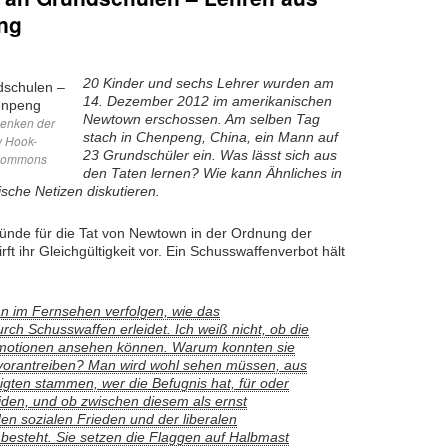
ng
20 Kinder und sechs Lehrer wurden am
14. Dezember 2012 im amerikanischen
Newtown erschossen. Am selben Tag
denken der
stach in Chenpeng, China, ein Mann auf
y Hook-
23 Grundschüler ein. Was lässt sich aus
icommons
den Taten lernen? Wie kann Ähnliches in
sche Netizen diskutieren.
Gründe für die Tat von Newtown in der Ordnung der
ft ihr Gleichgültigkeit vor. Ein Schusswaffenverbot hält
n im Fernsehen verfolgen, wie das
ch Schusswaffen erleidet. Ich weiß nicht, ob die
motionen ansehen können. Warum konnten sie
 vorantreiben? Man wird wohl sehen müssen, aus
igten stammen, wer die Befugnis hat, für oder
iden, und ob zwischen diesem als ernst
n sozialen Frieden und der liberalen
besteht. Sie setzen die Flaggen auf Halbmast