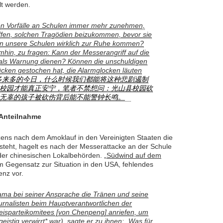
t werden.
en Vorfälle an Schulen immer mehr zunehmen,
fen, solchen Tragödien beizukommen, bevor sie
n unsere Schulen wirklich zur Ruhe kommen?
hin, zu fragen: Kann der Messerangriff auf die
als Warnung dienen? Können die unschuldigen
cken gestochen hat, die Alarmglocken läuten
多来多的今日，什么时候我们都能将这种悲剧遏制
校园才能真正安宁，笔者不禁想问：光山县校园砍
无辜的孩子被砍伤背后能不能警钟长鸣。
 Anteilnahme
zens nach dem Amoklauf in den Vereinigten Staaten die
steht, hagelt es nach der Messerattacke an der Schule
der chinesischen Lokalbehörden. „
Südwind auf dem
, im Gegensatz zur Situation in den USA, fehlendes
nz vor.
ma bei seiner Ansprache die Tränen und seine
urnalisten beim Hauptverantwortlichen der
isparteikomitees [von Chenpeng] anriefen, um
eistig verwirrt* war), sagte er zu ihnen: „Was für