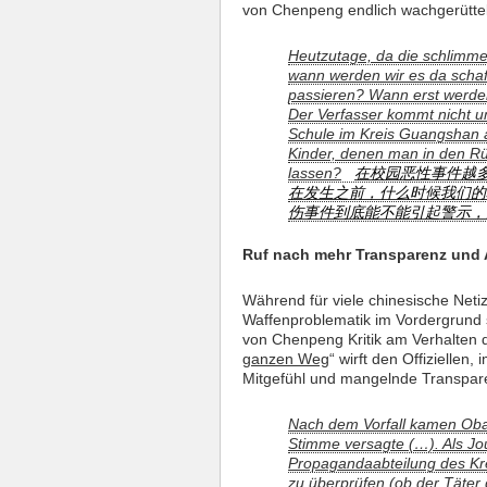
von Chenpeng endlich wachgerüttel
Heutzutage, da die schlimm
wann werden wir es da schaf
passieren? Wann erst werde
Der Verfasser kommt nicht um
Schule im Kreis Guangshan 
Kinder, denen man in den Rü
lassen?
在校园恶性事件越
在发生之前，什么时候我们的
伤事件到底能不能引起警示，
Ruf nach mehr Transparenz und
Während für viele chinesische Neti
Waffenproblematik im Vordergrund 
von Chenpeng Kritik am Verhalten 
ganzen Weg
“ wirft den Offiziellen
Mitgefühl und mangelnde Transpare
Nach dem Vorfall kamen Oba
Stimme versagte (…). Als Jo
Propagandaabteilung des Kre
zu überprüfen (ob der Täter g