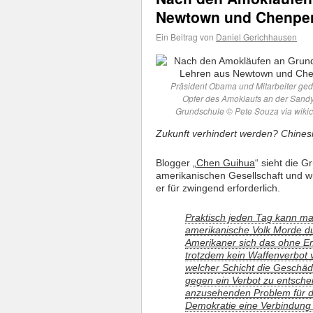
Newtown und Chenpe
Ein Beitrag von
Daniel Gerichhausen
Präsident Obama und Mitarbeiter ge
Opfer des Amoklaufs an der Sand
Grundschule © Pete Souza via wik
Zukunft verhindert werden? Chinesi
Blogger „
Chen Guihua
“ sieht die 
amerikanischen Gesellschaft und wir
er für zwingend erforderlich.
Praktisch jeden Tag kann ma
amerikanische Volk Morde dur
Amerikaner sich das ohne E
trotzdem kein Waffenverbot
welcher Schicht die Geschäd
gegen ein Verbot zu entsche
anzusehenden Problem für de
Demokratie eine Verbindung 