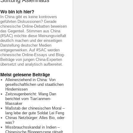
Stiftung Asienhaus
Wo bin ich hier?
In China gibt es keine kontrovers
geführten Diskussionen? Gerade
chinesische Online-Debatten beweisen
das Gegenteil. Stimmen aus China
(#SAC) möchte diese Meinungsvielfalt
deutlich machen und der einseitigen
Darstellung deutscher Medien
entgegenwirken. Auf #SAC werden
chinesische Online-Essays und Blog-
Beiträge von jungen China-Experten
übersetzt und analytisch aufbereitet.
Meist gelesene Beiträge
Alleinerziehend in China: Von
gesellschaftlichen und staatlichen
Hindernissen
Zeitzeugenbericht: Wang Dan
berichtet vom Tian’anmen-
Massaker
Maßstab der chinesischen Moral –
lang lebe der gute Soldat Lei Feng
Chinas Netzbürger: Alles Bio, oder
was?
Missbrauchsskandal in Indien –
Chinesische Bloggerszene rätselt