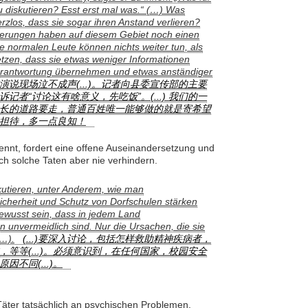
u diskutieren? Esst erst mal was.“ (…) Was
zlos, dass sie sogar ihren Anstand verlieren?
ierungen haben auf diesem Gebiet noch einen
e normalen Leute können nichts weiter tun, als
etzen, dass sie etwas weniger Informationen
erantwortung übernehmen und etwas anständiger
说现场泣不成声(...)。记者向县委宣传部的主要
者“讨论这有啥意义，先吃饭”。(...) 我们的一
长的道路要走，普通百姓唯一能够做的就是寄希望
担待，多一点良知！
nennt, fordert eine offene Auseinandersetzung und
h solche Taten aber nie verhindern.
skutieren, unter Anderem, wie man
icherheit und Schutz von Dorfschulen stärken
ewusst sein, dass in jedem Land
en unvermeidlich sind. Nur die Ursachen, die sie
(…).
(...)要深入讨论，包括怎样救助精神疾病者，
等等(...)。必须意识到，在任何国家，校园安全
不同(...)。
Täter tatsächlich an psychischen Problemen.