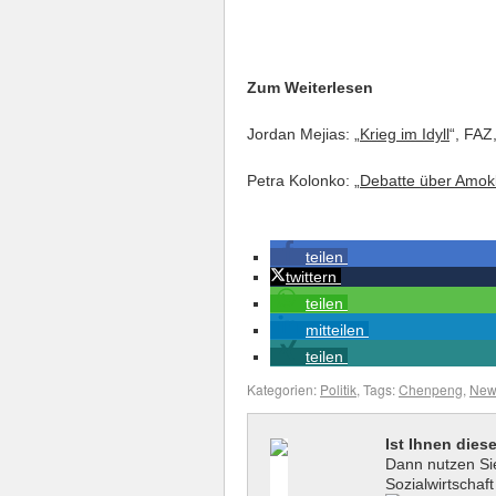
Zum Weiterlesen
Jordan Mejias: „
Krieg im Idyll
“, FAZ
Petra Kolonko: „
Debatte über Amok
teilen
twittern
teilen
mitteilen
teilen
Kategorien:
Politik
, Tags:
Chenpeng
,
New
Ist Ihnen dies
Dann nutzen Sie
Sozialwirtschaf