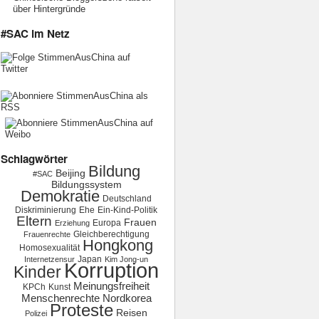
über Hintergründe
#SAC im Netz
Schlagwörter
Bildung
Beijing
#SAC
Bildungssystem
Demokratie
Deutschland
Diskriminierung
Ehe
Ein-Kind-Politik
Eltern
Frauen
Europa
Erziehung
Gleichberechtigung
Frauenrechte
Hongkong
Homosexualität
Japan
Internetzensur
Kim Jong-un
Korruption
Kinder
Meinungsfreiheit
KPCh
Kunst
Menschenrechte
Nordkorea
Proteste
Reisen
Polizei