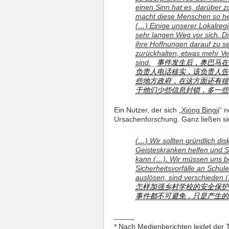
einen Sinn hat es, darüber z
macht diese Menschen so her
(…) Einige unserer Lokalreg
sehr langen Weg vor sich. Di
ihre Hoffnungen darauf zu s
zurückhalten, etwas mehr V
sind.
事件发生后，奥巴马在演
负责人电话核实，该负责人告诉记
些地方政府，在这方面还有很
于他们少些信息封锁，多一些
Ein Nutzer, der sich „
Xiong Bingji
“ 
Ursachenforschung. Ganz ließen sic
(…) Wir sollten gründlich di
Geisteskranken helfen und S
kann (…). Wir müssen uns b
Sicherheitsvorfälle an Schul
auslösen, sind verschieden 
怎样加强乡村学校的安全保护，
事件都不可避免，只是产生的原因
_____
* Nach Medienberichten leidet der 