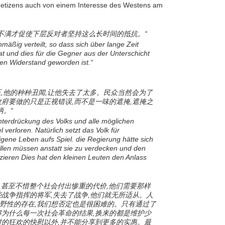
etizens auch von einem Interesse des Westens am
的不满才促使下层反对者坚持这么长时间的抵抗。“
hmäßig verteilt, so dass sich über lange Zeit
t und dies für die Gegner aus der Unterschicht
ten Widerstand geworden ist.“
镇压,他的种种丑闻,让他失去了太多。民众当然会为了
政府要做的只是正视错误,而不是一味的遮掩,遮掩之
柄。“
nterdrückung des Volks und alle möglichen
l verloren. Natürlich setzt das Volk für
gene Leben aufs Spiel. die Regierung hätte sich
ellen müssen anstatt sie zu verdecken und den
rizieren Dies hat den kleinen Leuten den Anlass
现,甚至不惜整个社会付出惨重的代价,他们需要那样
些战争指挥的将军,失去了战争,他们就无所适从。人
野性的存在,我们想否定也是很困难的。只有通过了
解为什么每一次社会革命的结果,换来的都是维护少
时的狂欢的快慰以外,并不能分享到更多的实惠。最