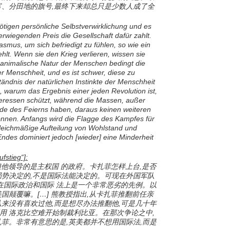
富、分田地的旗号,最终下来却总只是少数人成了全
ötigen persönliche Selbstverwirklichung und es
erwiegenden Preis die Gesellschaft dafür zahlt.
smus, um sich befriedigt zu fühlen, so wie ein
hlt. Wenn sie den Krieg verlieren, wissen sie
ie animalische Natur der Menschen bedingt die
der Menschheit, und es ist schwer, diese zu
tändnis der natürlichen Instinkte der Menschheit
 warum das Ergebnis einer jeden Revolution ist,
nteressen schützt, während die Massen, außer
eude des Feierns haben, daraus keinen weiteren
önnen. Anfangs wird die Flagge des Kampfes für
leichmäßige Aufteilung von Wohlstand und
 Endes dominiert jedoch [wieder] eine Minderheit
fstieg“]:
,但他领导的是主权国 的政府。卡扎菲怎样上台,是否
局势决定的,不是国际法能决定的。可现在外国军队
,在国际政治和国际 法上是一个非常恶劣的先例。以
国颠覆嘛。[…] 熊教授指出,从卡扎菲推翻前任亲
从来没有喜欢过他,而是想尽办法推翻他,可是几十年
用 洛克比空难开始制裁利比亚。在那次争论之中,
扎菲。非常有意思的是,英美都并不想用国际法,而是