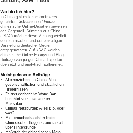
Stiftung Asienhaus
Wo bin ich hier?
In China gibt es keine kontrovers
geführten Diskussionen? Gerade
chinesische Online-Debatten beweisen
das Gegenteil. Stimmen aus China
(#SAC) möchte diese Meinungsvielfalt
deutlich machen und der einseitigen
Darstellung deutscher Medien
entgegenwirken. Auf #SAC werden
chinesische Online-Essays und Blog-
Beiträge von jungen China-Experten
übersetzt und analytisch aufbereitet.
Meist gelesene Beiträge
Alleinerziehend in China: Von
gesellschaftlichen und staatlichen
Hindernissen
Zeitzeugenbericht: Wang Dan
berichtet vom Tian’anmen-
Massaker
Chinas Netzbürger: Alles Bio, oder
was?
Missbrauchsskandal in Indien –
Chinesische Bloggerszene rätselt
über Hintergründe
Maßstab der chinesischen Moral –