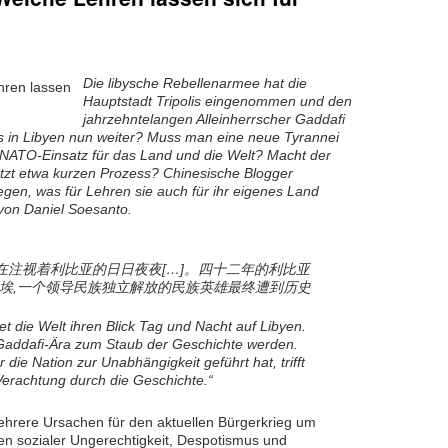
Die libysche Rebellenarmee hat die
Hauptstadt Tripolis eingenommen und den
jahrzehntelangen Alleinherrscher Gaddafi
es in Libyen nun weiter? Muss man eine neue Tyrannei
NATO-Einsatz für das Land und die Welt? Macht der
tzt etwa kurzen Prozess? Chinesische Blogger
egen, was für Lehren sie auch für ihr eigenes Land
von Daniel Soesanto.
在注视着利比亚的日日夜夜[…]。四十二年的利比亚
埃,一个领导民族独立解放的民族英雄最终遭到历史
et die Welt ihren Blick Tag und Nacht auf Libyen.
 Gaddafi-Ära zum Staub der Geschichte werden.
r die Nation zur Unabhängigkeit geführt hat, trifft
Verachtung durch die Geschichte.“
ehrere Ursachen für den aktuellen Bürgerkrieg um
ben sozialer Ungerechtigkeit, Despotismus und