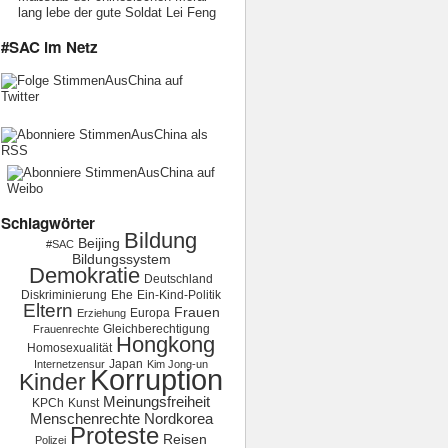
lang lebe der gute Soldat Lei Feng
#SAC im Netz
Schlagwörter
Bildung
Beijing
#SAC
Bildungssystem
Demokratie
Deutschland
Diskriminierung
Ehe
Ein-Kind-Politik
Eltern
Frauen
Europa
Erziehung
Gleichberechtigung
Frauenrechte
Hongkong
Homosexualität
Japan
Internetzensur
Kim Jong-un
Korruption
Kinder
Meinungsfreiheit
KPCh
Kunst
Menschenrechte
Nordkorea
Proteste
Reisen
Polizei