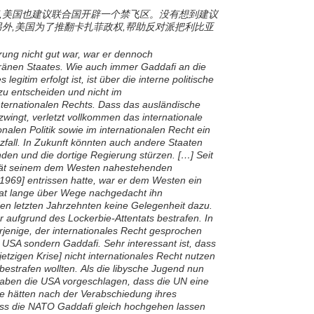
,美国也建议联合国开辟一个禁飞区。没有想到建议
另外,美国为了推翻卡扎菲政权,帮助反对派把利比亚
ung nicht gut war, war er dennoch
ränen Staates. Wie auch immer Gaddafi an die
gitim erfolgt ist, ist über die interne politische
 zu entscheiden und nicht im
ternationalen Rechts. Dass das ausländische
zwingt, verletzt vollkommen das internationale
ionalen Politik sowie im internationalen Recht ein
fall. In Zukunft könnten auch andere Staaten
den und die dortige Regierung stürzen. […] Seit
rität seinem dem Westen nahestehenden
-1969] entrissen hatte, war er dem Westen ein
at lange über Wege nachgedacht ihn
den letzten Jahrzehnten keine Gelegenheit dazu.
r aufgrund des Lockerbie-Attentats bestrafen. In
rjenige, der internationales Recht gesprochen
e USA sondern Gaddafi. Sehr interessant ist, dass
etzigen Krise] nicht internationales Recht nutzen
estrafen wollten. Als die libysche Jugend nun
aben die USA vorgeschlagen, dass die UN eine
ie hätten nach der Verabschiedung ihres
ass die NATO Gaddafi gleich hochgehen lassen