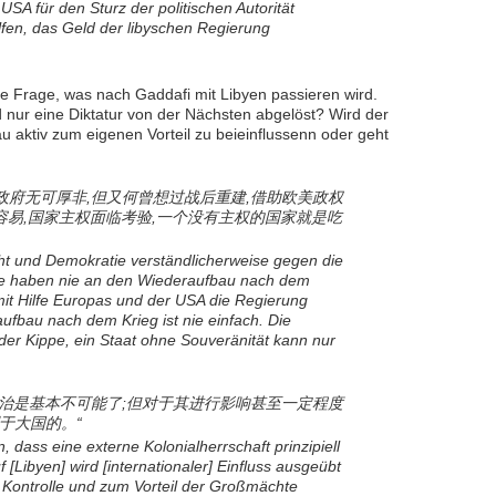
A für den Sturz der politischen Autorität
fen, das Geld der libyschen Regierung
die Frage, was nach Gaddafi mit Libyen passieren wird.
 nur eine Diktatur von der Nächsten abgelöst? Wird der
 aktiv zum eigenen Vorteil zu beieinflussenn oder geht
政府无可厚非,但又何曾想过战后重建,借助欧美政权
容易,国家主权面临考验,一个没有主权的国家就是吃
ht und Demokratie verständlicherweise gegen die
ie haben nie an den Wiederaufbau nach dem
mit Hilfe Europas und der USA die Regierung
ufbau nach dem Krieg ist nie einfach. Die
 der Kippe, ein Staat ohne Souveränität kann nur
统治是基本不可能了;但对于其进行影响甚至一定程度
于大国的。“
, dass eine externe Kolonialherrschaft prinzipiell
f [Libyen] wird [internationaler] Einfluss ausgeübt
 Kontrolle und zum Vorteil der Großmächte