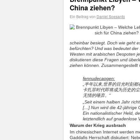
China ziehen?
Ein Beitrag von
Daniel Soesanto
scheinbar besiegt. Doch wie geht 
befürchten? Und was bedeutet der 
Westen mit arabischen Despoten je
diskutieren diese Fragen und überl
ziehen können. Zusammengestellt 
fennudecaogen:
„半年以来,世界的目光时刻都
卡扎菲时代即将成为历史的尘
无情的唾弃。“
„Seit einem halben Jahr richt
[…] Nun wird die 42-jährige
Ein nationalistischer Held, de
letztendlich auf gnadenlose 
Warum der Krieg ausbrach
Im chinesischen Internet werden m
Gaddafis Herrschaft diskutiert: Ne