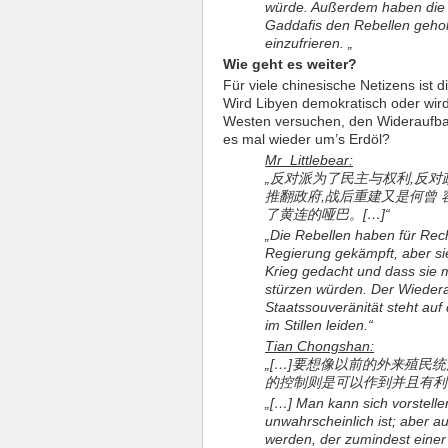
würde. Außerdem haben die US
Gaddafis den Rebellen gehol
einzufrieren. „
Wie geht es weiter?
Für viele chinesische Netizens ist 
Wird Libyen demokratisch oder wird
Westen versuchen, den Wideraufbau
es mal wieder um’s Erdöl?
Mr_Littlebear:
„反对派为了民主与权利,反对
推翻政府,战后重建又是何曾 
了黄连的哑巴。[…]“
„Die Rebellen haben für Rec
Regierung gekämpft, aber s
Krieg gedacht und dass sie 
stürzen würden. Der Wiedera
Staatssouveränität steht auf
im Stillen leiden.“
Tian Chongshan:
„[…]要想像以前的外来殖民
的控制则是可以作到并且有利
„[…] Man kann sich vorstellen
unwahrscheinlich ist; aber au
werden, der zumindest einer