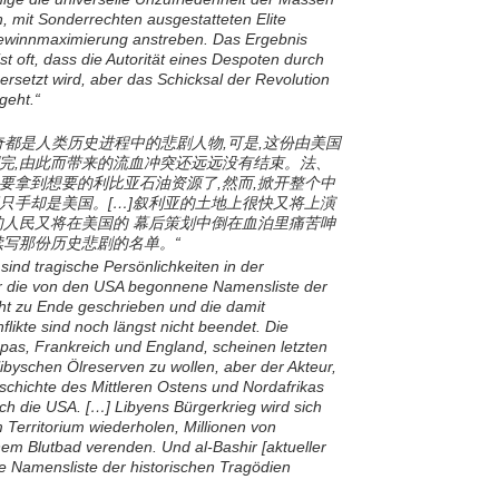
 mit Sonderrechten ausgestatteten Elite
ewinnmaximierung anstreben. Das Ergebnis
st oft, dass die Autorität eines Despoten durch
rsetzt wird, aber das Schicksal der Revolution
 geht.“
奇都是人类历史进程中的悲剧人物,可是,这份由美国
完,由此而带来的流血冲突还远远没有结束。法、
要拿到想要的利比亚石油资源了,然而,掀开整个中
只手却是美国。[…]叙利亚的土地上很快又将上演
的人民又将在美国的 幕后策划中倒在血泊里痛苦呻
续写那份历史悲剧的名单。“
sind tragische Persönlichkeiten in der
r die von den USA begonnene Namensliste der
cht zu Ende geschrieben und die damit
likte sind noch längst nicht beendet. Die
as, Frankreich und England, scheinen letzten
ibyschen Ölreserven zu wollen, aber der Akteur,
schichte des Mittleren Ostens und Nordafrikas
ch die USA. […] Libyens Bürgerkrieg wird sich
 Territorium wiederholen, Millionen von
em Blutbad verenden. Und al-Bashir [aktueller
e Namensliste der historischen Tragödien