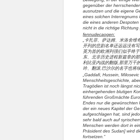
gegenüber der herrschenden,
ausnutzen und die eigene G
eines solchen Interregnums i
die eines anderen Despoten e
nicht in die richtige Richtung
fennudecaogen:
„卡扎菲、萨达姆、米洛舍维
开列的悲剧名单还远远没有写
英为首的欧洲列强们似乎终于
东、北非历史进程新篇章的那
利比亚内战的翻版,那里万千
吟、翻滚,巴沙尔的名字也将
„Gaddafi, Hussein, Milosevic 
Menschheitsgeschichte, abe
Tragödien ist noch längst ni
einhergehenden blutigen Konf
führenden Großmächte Europ
Endes nur die gewünschten l
der ein neues Kapitel der Ge
aufgeschlagen hat, sind jedo
sehr bald auch auf syrischem
Menschen werden dort in ein
Präsident des Sudan] wird di
fortsetzen.“