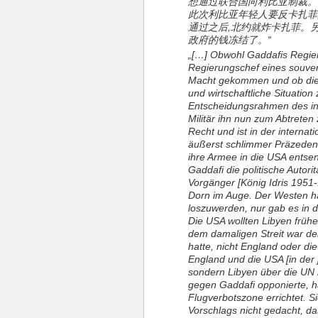
想通过联合国向利比亚制裁。
此次利比亚年轻人要反卡扎菲
通过之后,北约就炸卡扎菲。
政府的钱冻结了。“
„[…] Obwohl Gaddafis Regier
Regierungschef eines souve
Macht gekommen und ob dies le
und wirtschaftliche Situation
Entscheidungsrahmen des in
Militär ihn nun zum Abtreten 
Recht und ist in der internat
äußerst schlimmer Präzedenz
ihre Armee in die USA entsen
Gaddafi die politische Auto
Vorgänger [König Idris 1951
Dorn im Auge. Der Westen h
loszuwerden, nur gab es in 
Die USA wollten Libyen frühe
dem damaligen Streit war de
hatte, nicht England oder di
England und die USA [in der j
sondern Libyen über die UN b
gegen Gaddafi opponierte, h
Flugverbotszone errichtet. S
Vorschlags nicht gedacht, d