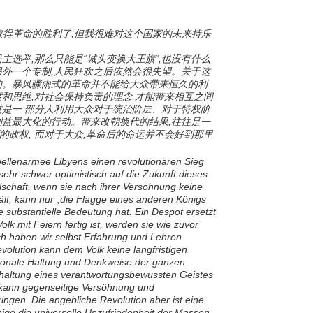
取得革命的胜利了,但我很难对这个国家的未来持乐
主选举,那么只能是“城头变换大王旗“,也没有什么
另外一个专制,人民狂欢之后依然会很失望。关于这
的。暴风骤雨式的革命并不能给大众带来恒久的利
度和思维,对社会保持负责的理念,才能带来相互之间
过是一 部分人利用大众对于统治阶层、对于特权阶
利益最大化的行动。带来改朝换代的结果,往往是一
的政权, 而对于大众,革命后的命运并不会好到那里
ebellenarmee Libyens einen revolutionären Sieg
sehr schwer optimistisch auf die Zukunft dieses
schaft, wenn sie nach ihrer Versöhnung keine
t, kann nur „die Flagge eines anderen Königs
 substantielle Bedeutung hat. Ein Despot ersetzt
k mit Feiern fertig ist, werden sie wie zuvor
ch haben wir selbst Erfahrung und Lehren
volution kann dem Volk keine langfristigen
ationale Haltung und Denkweise der ganzen
ehaltung eines verantwortungsbewussten Geistes
 kann gegenseitige Versöhnung und
ngen. Die angebliche Revolution aber ist eine
ige die universelle Unzufriedenheit der Massen