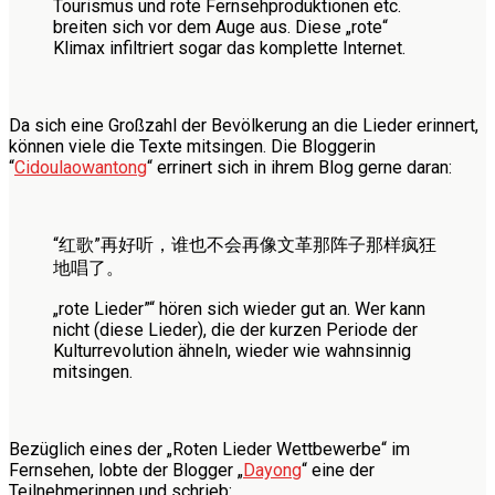
Tourismus und rote Fernsehproduktionen etc.
breiten sich vor dem Auge aus. Diese „rote“
Klimax infiltriert sogar das komplette Internet.
Da sich eine Großzahl der Bevölkerung an die Lieder erinnert,
können viele die Texte mitsingen. Die Bloggerin
“
Cidoulaowantong
“ errinert sich in ihrem Blog gerne daran:
“红歌”再好听，谁也不会再像文革那阵子那样疯狂
地唱了。
„rote Lieder”“ hören sich wieder gut an. Wer kann
nicht (diese Lieder), die der kurzen Periode der
Kulturrevolution ähneln, wieder wie wahnsinnig
mitsingen.
Bezüglich eines der „Roten Lieder Wettbewerbe“ im
Fernsehen, lobte der Blogger „
Dayong
“ eine der
Teilnehmerinnen und schrieb: