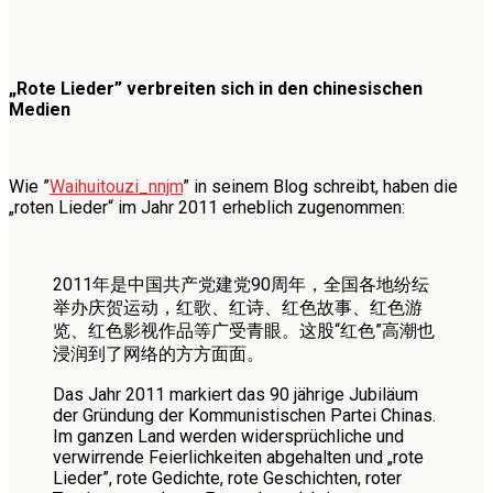
„Rote Lieder” verbreiten sich in den chinesischen
Medien
Wie ”
Waihuitouzi_nnjm
” in seinem Blog schreibt, haben die
„roten Lieder“ im Jahr 2011 erheblich zugenommen:
2011年是中国共产党建党90周年，全国各地纷纭
举办庆贺运动，红歌、红诗、红色故事、红色游
览、红色影视作品等广受青眼。这股“红色”高潮也
浸润到了网络的方方面面。
Das Jahr 2011 markiert das 90 jährige Jubiläum
der Gründung der Kommunistischen Partei Chinas.
Im ganzen Land werden widersprüchliche und
verwirrende Feierlichkeiten abgehalten und „rote
Lieder”, rote Gedichte, rote Geschichten, roter