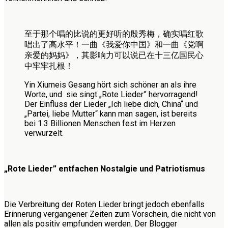
至于那个唱的比说的更好听的殷秀梅，确实唱红歌
唱出了高水平！一曲《我爱你中国》和一曲《党啊
亲爱的妈妈》，其影响力可以说已在十三亿国民心
中牢牢扎根！
Yin Xiumeis Gesang hört sich schöner an als ihre
Worte, und sie singt „Rote Lieder” hervorragend!
Der Einfluss der Lieder „Ich liebe dich, China“ und
„Partei, liebe Mutter“ kann man sagen, ist bereits
bei 1.3 Billionen Menschen fest im Herzen
verwurzelt.
„Rote Lieder” entfachen Nostalgie und Patriotismus
Die Verbreitung der Roten Lieder bringt jedoch ebenfalls
Erinnerung vergangener Zeiten zum Vorschein, die nicht von
allen als positiv empfunden werden. Der Blogger