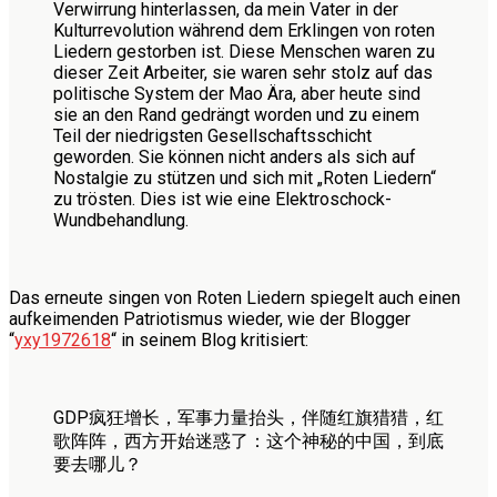
Verwirrung hinterlassen, da mein Vater in der
Kulturrevolution während dem Erklingen von roten
Liedern gestorben ist. Diese Menschen waren zu
dieser Zeit Arbeiter, sie waren sehr stolz auf das
politische System der Mao Ära, aber heute sind
sie an den Rand gedrängt worden und zu einem
Teil der niedrigsten Gesellschaftsschicht
geworden. Sie können nicht anders als sich auf
Nostalgie zu stützen und sich mit „Roten Liedern“
zu trösten. Dies ist wie eine Elektroschock-
Wundbehandlung.
Das erneute singen von Roten Liedern spiegelt auch einen
aufkeimenden Patriotismus wieder, wie der Blogger
“
yxy1972618
“ in seinem Blog kritisiert:
GDP疯狂增长，军事力量抬头，伴随红旗猎猎，红
歌阵阵，西方开始迷惑了：这个神秘的中国，到底
要去哪儿？