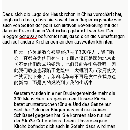
Dass sich die Lage der Hauskirchen in China verschärft hat,
liegt auch daran, dass sie sowohl von Regierungsseite wie
auch von Seiten der politisch aktiven Bevölkerung mit der
Jasmin-Revolution in Verbindung gebracht werden. Der
Blogger
echo927
befürchtet nun, dass sich die Verhaftungen
auch auf andere Kirchengemeinden ausweiten könnten.
昨天一位兄弟教会被警察抓去了300多人，我们教
会一直都在为他们祷告！！而这仅仅是因为北京市
长不给他们教堂的钥匙，他们只能在街头敬拜！因
此我们教会也深陷于危险中，大概明天市政府的文
件就要批下来了，茉莉花革命不再是发生在我身边
的新闻，而是真的燃烧到了我的生活中….
Gestern wurden in einer Brudergemeinde mehr als
300 Menschen festgenommen. Unsere Kirche
betet ununterbrochen für sie. Und das Ganze nur,
weil der Pekinger Bürgermeister ihnen keinen
Schlüssel gegeben hat. Sie konnten also nur auf
der Straße Gottesdienst feiern. Unsere eigene
Kirche befindet sich auch in Gefahr, dass wird man