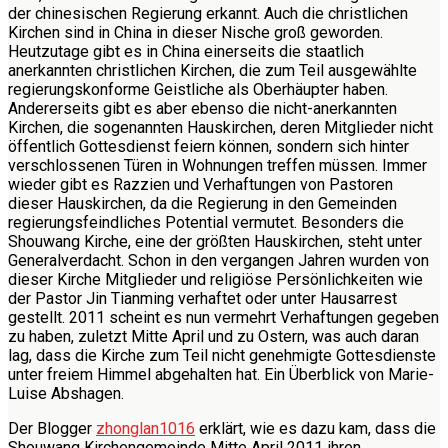
der chinesischen Regierung erkannt. Auch die christlichen
Kirchen sind in China in dieser Nische groß geworden.
Heutzutage gibt es in China einerseits die staatlich
anerkannten christlichen Kirchen, die zum Teil ausgewählte
regierungskonforme Geistliche als Oberhäupter haben.
Andererseits gibt es aber ebenso die nicht-anerkannten
Kirchen, die sogenannten Hauskirchen, deren Mitglieder nicht
öffentlich Gottesdienst feiern können, sondern sich hinter
verschlossenen Türen in Wohnungen treffen müssen. Immer
wieder gibt es Razzien und Verhaftungen von Pastoren
dieser Hauskirchen, da die Regierung in den Gemeinden
regierungsfeindliches Potential vermutet. Besonders die
Shouwang Kirche, eine der größten Hauskirchen, steht unter
Generalverdacht. Schon in den vergangen Jahren wurden von
dieser Kirche Mitglieder und religiöse Persönlichkeiten wie
der Pastor Jin Tianming verhaftet oder unter Hausarrest
gestellt. 2011 scheint es nun vermehrt Verhaftungen gegeben
zu haben, zuletzt Mitte April und zu Ostern, was auch daran
lag, dass die Kirche zum Teil nicht genehmigte Gottesdienste
unter freiem Himmel abgehalten hat. Ein Überblick von Marie-
Luise Abshagen.
Der Blogger
zhonglan1016
erklärt, wie es dazu kam, dass die
Shouwang Kirchengemeinde Mitte April 2011 ihren