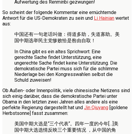
Aufwertung des Renminbi gezwungen!
So scheint der folgende Kommentar eine ernüchternde
Antwort für die US-Demokraten zu sein und
Li Hainian
wertet
aus:
中国还有一句老话叫做：得道多助，失道寡助。美
国中期选举民主党惨败恰是咎由自取！
In China gibt es ein altes Sprichwort: Eine
gerechte Sache findet Unterstützung, eine
ungerechte Sache findet keine Unterstützung. Die
demokratische Partei muss sich für die schlimme
Niederlage bei den Kongresswahlen selbst die
Schuld zuweisen!
Ob Außen- oder Innenpolitik, viele chinesische Netizens sind
sich einig darüber, dass die demokratische Partei unter
Obama in den letzten zwei Jahren alles andere als eine
perfekte Regierung dargestellt hat und
Jin Qiuyang
[goldene
Herbstsonne] fasst zusammen:
美国中期大选是“三个代表“。四年一度的今年[…]美
国中期大选选情反映三个重要情况 ，从中国的角