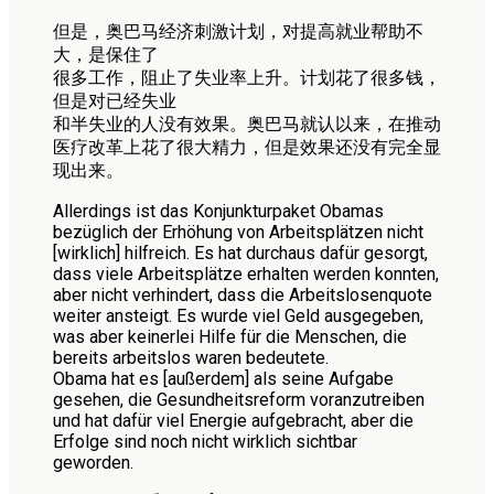
但是，奥巴马经济刺激计划，对提高就业帮助不
大，是保住了
很多工作，阻止了失业率上升。计划花了很多钱，
但是对已经失业
和半失业的人没有效果。奥巴马就认以来，在推动
医疗改革上花了很大精力，但是效果还没有完全显
现出来。
Allerdings ist das Konjunkturpaket Obamas
bezüglich der Erhöhung von Arbeitsplätzen nicht
[wirklich] hilfreich. Es hat durchaus dafür gesorgt,
dass viele Arbeitsplätze erhalten werden konnten,
aber nicht verhindert, dass die Arbeitslosenquote
weiter ansteigt. Es wurde viel Geld ausgegeben,
was aber keinerlei Hilfe für die Menschen, die
bereits arbeitslos waren bedeutete.
Obama hat es [außerdem] als seine Aufgabe
gesehen, die Gesundheitsreform voranzutreiben
und hat dafür viel Energie aufgebracht, aber die
Erfolge sind noch nicht wirklich sichtbar
geworden.