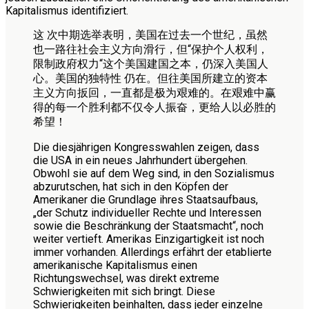
Kapitalismus identifiziert.
这 次中期选举表明，美国在过去一个世纪，虽然
也一路往社会主义方向滑行，但“保护个人权利，
限制政府权力“这个美国建国之本，仍深入美国人
心。美国的独特性 仍在。但往美国所建立的资本
主义方向扳回，一直都是极为艰难的。在艰难中赢
得的每一个胜利都不仅令人振奋，更给人以必胜的
希望！
Die diesjährigen Kongresswahlen zeigen, dass
die USA in ein neues Jahrhundert übergehen.
Obwohl sie auf dem Weg sind, in den Sozialismus
abzurutschen, hat sich in den Köpfen der
Amerikaner die Grundlage ihres Staatsaufbaus,
„der Schutz individueller Rechte und Interessen
sowie die Beschränkung der Staatsmacht“, noch
weiter vertieft. Amerikas Einzigartigkeit ist noch
immer vorhanden. Allerdings erfährt der etablierte
amerikanische Kapitalismus einen
Richtungswechsel, was direkt extreme
Schwierigkeiten mit sich bringt. Diese
Schwierigkeiten beinhalten, dass jeder einzelne