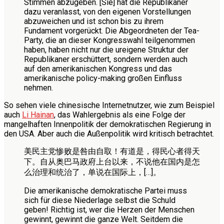
Stimmen abzugeben. [Sie] hat die Republikaner
dazu veranlasst, von den eigenen Vorstellungen
abzuweichen und ist schon bis zu ihrem
Fundament vorgerückt. Die Abgeordneten der Tea-
Party, die an dieser Kongresswahl teilgenommen
haben, haben nicht nur die ureigene Struktur der
Republikaner erschüttert, sondern werden auch
auf den amerikanischen Kongress und das
amerikanische policy-making großen Einfluss
nehmen.
So sehen viele chinesische Internetnutzer, wie zum Beispiel
auch
Li Hainan
, das Wahlergebnis als eine Folge der
mangelhaften Innenpolitik der demokratischen Regierung in
den USA. Aber auch die Außenpolitik wird kritisch betrachtet.
美民主党惨败是咎由自取！有道是，得民心者得天
下。自从奥巴马政府上台以来，不说他在国内是怎
么治理和统治了，单说在国际上，[…]。
Die amerikanische demokratische Partei muss
sich für diese Niederlage selbst die Schuld
geben! Richtig ist, wer die Herzen der Menschen
gewinnt, gewinnt die ganze Welt. Seitdem die