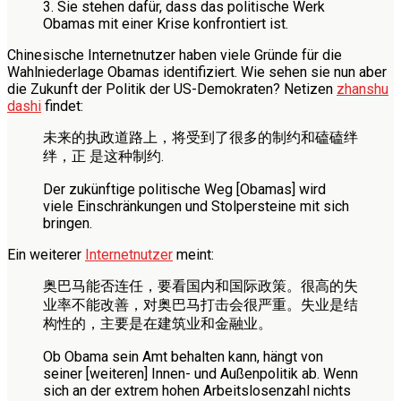
3. Sie stehen dafür, dass das politische Werk
Obamas mit einer Krise konfrontiert ist.
Chinesische Internetnutzer haben viele Gründe für die
Wahlniederlage Obamas identifiziert. Wie sehen sie nun aber
die Zukunft der Politik der US-Demokraten? Netizen
zhanshu
dashi
findet:
未来的执政道路上，将受到了很多的制约和磕磕绊
绊，正 是这种制约.
Der zukünftige politische Weg [Obamas] wird
viele Einschränkungen und Stolpersteine mit sich
bringen.
Ein weiterer
Internetnutzer
meint:
奥巴马能否连任，要看国内和国际政策。很高的失
业率不能改善，对奥巴马打击会很严重。失业是结
构性的，主要是在建筑业和金融业。
Ob Obama sein Amt behalten kann, hängt von
seiner [weiteren] Innen- und Außenpolitik ab. Wenn
sich an der extrem hohen Arbeitslosenzahl nichts