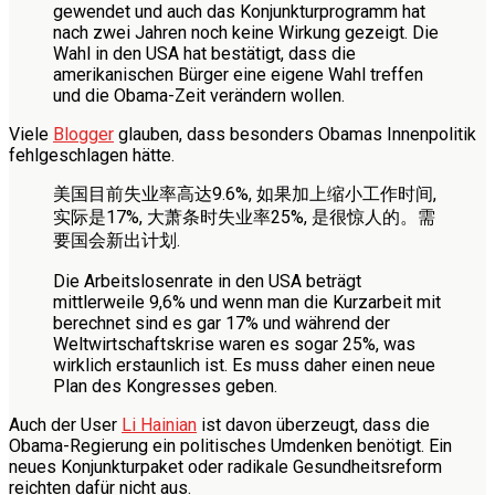
gewendet und auch das Konjunkturprogramm hat
nach zwei Jahren noch keine Wirkung gezeigt. Die
Wahl in den USA hat bestätigt, dass die
amerikanischen Bürger eine eigene Wahl treffen
und die Obama-Zeit verändern wollen.
Viele
Blogger
glauben, dass besonders Obamas Innenpolitik
fehlgeschlagen hätte.
美国目前失业率高达9.6%, 如果加上缩小工作时间,
实际是17%, 大萧条时失业率25%, 是很惊人的。需
要国会新出计划.
Die Arbeitslosenrate in den USA beträgt
mittlerweile 9,6% und wenn man die Kurzarbeit mit
berechnet sind es gar 17% und während der
Weltwirtschaftskrise waren es sogar 25%, was
wirklich erstaunlich ist. Es muss daher einen neue
Plan des Kongresses geben.
Auch der User
Li Hainian
ist davon überzeugt, dass die
Obama-Regierung ein politisches Umdenken benötigt. Ein
neues Konjunkturpaket oder radikale Gesundheitsreform
reichten dafür nicht aus.