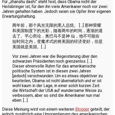
Für „zhanshu dashi“ steht fest, dass Obama nicht der
Heilsbringer ist, für den ihn viele Amerikaner noch vor zwei
Jahren gehalten haben. Jedoch seien sie Opfer ihrer eigenen
Erwartungshaltung.
两年前，那个风光无限的黑人总统。 […] 那种荣耀
和美国制度下的光彩，随着两年的时间，逐渐的退
去了。平心而论，奥巴马不是神 仙，他不可能在
短时间之内，变魔术式的将美国的经济变好，但是
美国就是美国。[…]
Vor zwei Jahren war die Begeisterung über den
schwarzen Präsidenten noch grenzenlos. […]
Dieser ehrenvolle Ruhm für das amerikanische
politische System ist in diesen zwei Jahren
[jedoch] verschwunden. Um es etwas objektiver zu
beurteilen, Obama ist nicht übernatürlich und er ist
wohl kaum in der Lage, in einer solch kurzen Zeit
die Wirtschaft der USA auf wundersame Weise zu
verbessern, aber so sind die Amerikaner nun mal
eben. […]
Diese Meinung wird von einem weiteren
Blogger
geteilt, der
jedoch zusätzlich eine Umorientierung des amerikanischen