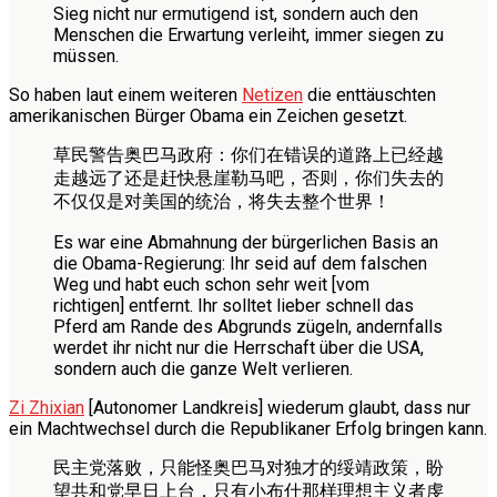
Sieg nicht nur ermutigend ist, sondern auch den
Menschen die Erwartung verleiht, immer siegen zu
müssen.
So haben laut einem weiteren
Netizen
die enttäuschten
amerikanischen Bürger Obama ein Zeichen gesetzt.
草民警告奥巴马政府：你们在错误的道路上已经越
走越远了还是赶快悬崖勒马吧，否则，你们失去的
不仅仅是对美国的统治，将失去整个世界！
Es war eine Abmahnung der bürgerlichen Basis an
die Obama-Regierung: Ihr seid auf dem falschen
Weg und habt euch schon sehr weit [vom
richtigen] entfernt. Ihr solltet lieber schnell das
Pferd am Rande des Abgrunds zügeln, andernfalls
werdet ihr nicht nur die Herrschaft über die USA,
sondern auch die ganze Welt verlieren.
Zi Zhixian
[Autonomer Landkreis] wiederum glaubt, dass nur
ein Machtwechsel durch die Republikaner Erfolg bringen kann.
民主党落败，只能怪奥巴马对独才的绥靖政策，盼
望共和党早日上台，只有小布什那样理想主义者虔