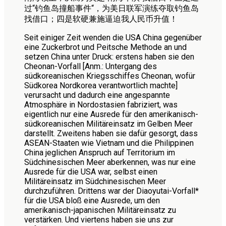
过“钓鱼岛撞船事件“，为美日联军演练夺取钓鱼岛
找借口；四是软硬兼施逼迫我人民币升值！
Seit einiger Zeit wenden die USA China gegenüber
eine Zuckerbrot und Peitsche Methode an und
setzen China unter Druck: erstens haben sie den
Cheonan-Vorfall [Anm.: Untergang des
südkoreanischen Kriegsschiffes Cheonan, wofür
Südkorea Nordkorea verantwortlich machte]
verursacht und dadurch eine angespannte
Atmosphäre in Nordostasien fabriziert, was
eigentlich nur eine Ausrede für den amerikanisch-
südkoreanischen Militäreinsatz im Gelben Meer
darstellt. Zweitens haben sie dafür gesorgt, dass
ASEAN-Staaten wie Vietnam und die Philippinen
China jeglichen Anspruch auf Territorium im
Südchinesischen Meer aberkennen, was nur eine
Ausrede für die USA war, selbst einen
Militäreinsatz im Südchinesischen Meer
durchzuführen. Drittens war der Diaoyutai-Vorfall*
für die USA bloß eine Ausrede, um den
amerikanisch-japanischen Militäreinsatz zu
verstärken. Und viertens haben sie uns zur