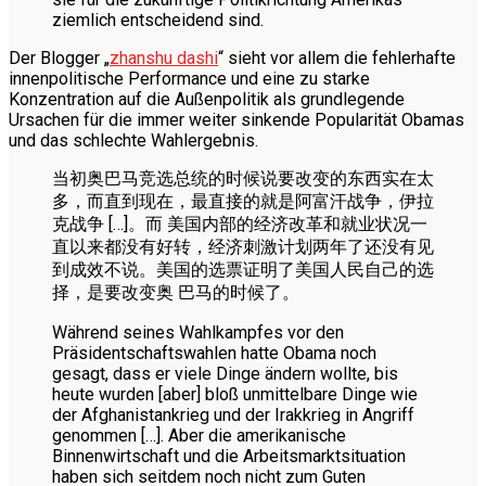
ziemlich entscheidend sind.
Der Blogger „
zhanshu dashi
“ sieht vor allem die fehlerhafte
innenpolitische Performance und eine zu starke
Konzentration auf die Außenpolitik als grundlegende
Ursachen für die immer weiter sinkende Popularität Obamas
und das schlechte Wahlergebnis.
当初奥巴马竞选总统的时候说要改变的东西实在太
多，而直到现在，最直接的就是阿富汗战争，伊拉
克战争 […]。而 美国内部的经济改革和就业状况一
直以来都没有好转，经济刺激计划两年了还没有见
到成效不说。美国的选票证明了美国人民自己的选
择，是要改变奥 巴马的时候了。
Während seines Wahlkampfes vor den
Präsidentschaftswahlen hatte Obama noch
gesagt, dass er viele Dinge ändern wollte, bis
heute wurden [aber] bloß unmittelbare Dinge wie
der Afghanistankrieg und der Irakkrieg in Angriff
genommen […]. Aber die amerikanische
Binnenwirtschaft und die Arbeitsmarktsituation
haben sich seitdem noch nicht zum Guten