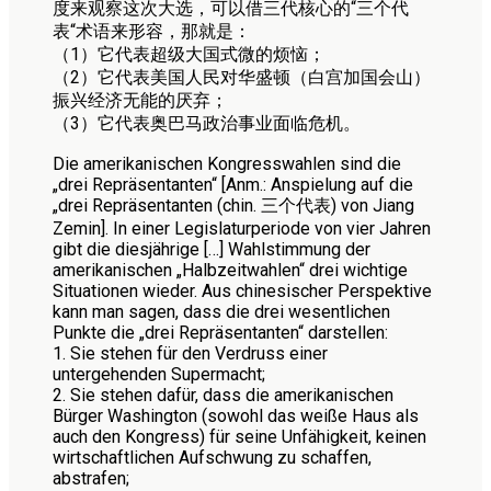
度来观察这次大选，可以借三代核心的“三个代
表“术语来形容，那就是：
（1）它代表超级大国式微的烦恼；
（2）它代表美国人民对华盛顿（白宫加国会山）
振兴经济无能的厌弃；
（3）它代表奥巴马政治事业面临危机。
Die amerikanischen Kongresswahlen sind die
„drei Repräsentanten“ [Anm.: Anspielung auf die
„drei Repräsentanten (chin. 三个代表) von Jiang
Zemin]. In einer Legislaturperiode von vier Jahren
gibt die diesjährige […] Wahlstimmung der
amerikanischen „Halbzeitwahlen“ drei wichtige
Situationen wieder. Aus chinesischer Perspektive
kann man sagen, dass die drei wesentlichen
Punkte die „drei Repräsentanten“ darstellen:
1. Sie stehen für den Verdruss einer
untergehenden Supermacht;
2. Sie stehen dafür, dass die amerikanischen
Bürger Washington (sowohl das weiße Haus als
auch den Kongress) für seine Unfähigkeit, keinen
wirtschaftlichen Aufschwung zu schaffen,
abstrafen;