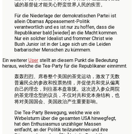
诚的基督徒才能关心野蛮世界人民的疾苦。
Für die Niederlage der demokratischen Partei ist
allein Obamas Appeasement-Politik
verantwortlich und es ist nur zu hoffen, dass die
Republikaner bald [wieder] an die Macht kommen.
Nur ein solcher Idealist und frommer Christ wie
Bush Junior ist in der Lage sich um die Leiden
barbarischer Menschen zu kümmern.
Ein weiterer
User
stellt an diesem Punkt die Bedeutung
heraus, welche die Tea-Party für die Republikaner einnimmt.
轰轰烈烈、席卷整个美国的茶党运动，激发了无数
普遍民众的参政和投票热情，并促使共和党从偏离
自己的理念，到往基本盘靠拢。这次进入参众两院
的茶党理念型的议员，不仅对共和党本身结构，也
将对美国国会、美国政治产生重要影响。
Die Tea-Party Bewegung, welche wie ein
Wirbelsturm über die gesamten USA hinwegfegt,
hat den Enthusiasmus unzähliger Massen
entfacht, an der Politik teilzunehmen und ihre