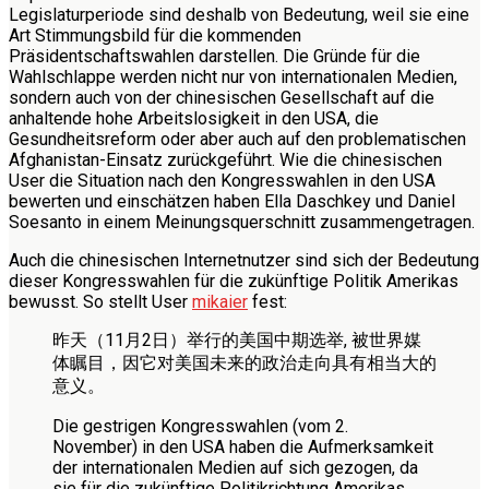
Legislaturperiode sind deshalb von Bedeutung, weil sie eine
Art Stimmungsbild für die kommenden
Präsidentschaftswahlen darstellen. Die Gründe für die
Wahlschlappe werden nicht nur von internationalen Medien,
sondern auch von der chinesischen Gesellschaft auf die
anhaltende hohe Arbeitslosigkeit in den USA, die
Gesundheitsreform oder aber auch auf den problematischen
Afghanistan-Einsatz zurückgeführt. Wie die chinesischen
User die Situation nach den Kongresswahlen in den USA
bewerten und einschätzen haben Ella Daschkey und Daniel
Soesanto in einem Meinungsquerschnitt zusammengetragen.
Auch die chinesischen Internetnutzer sind sich der Bedeutung
dieser Kongresswahlen für die zukünftige Politik Amerikas
bewusst. So stellt User
mikaier
fest:
昨天（11月2日）举行的美国中期选举, 被世界媒
体瞩目，因它对美国未来的政治走向具有相当大的
意义。
Die gestrigen Kongresswahlen (vom 2.
November) in den USA haben die Aufmerksamkeit
der internationalen Medien auf sich gezogen, da
sie für die zukünftige Politikrichtung Amerikas