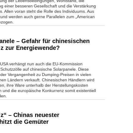
ung der Lebensbedingungen, Wohlstand, die
ng einer besseren Gesellschaft und die Verstärkung
rs. Allen voran steht die Rolle des Individuums. Aus
und werden auch gerne Parallelen zum „American
ezogen.
anele – Gefahr für chinesischen
iz zur Energiewende?
USA verhängt nun auch die EU-Kommission
 Schutzzölle auf chinesische Solarpanele. Diese
 der Vergangenheit zu Dumping-Preisen in vielen
hen Ländern verkauft. Chinesischen Händlern wird
en, ihre Ware unterhalb der Herstellungskosten
 und die europäische Konkurrenz somit existentiell
den.
lz“ – Chinas neuester
hitzt die Gemüter