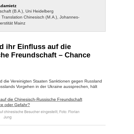
Adamietz
chaft (B.A.), Uni Heidelberg
, Translation Chinesisch (M.A.), Johannes-
rstität Mainz
d ihr Einfluss auf die
che Freundschaft – Chance
d die Vereinigten Staaten Sanktionen gegen Russland
sslands Vorgehen in der Ukraine aussprechen, hält
uf chinesische Besucher eingestellt, Foto: Florian
Jung