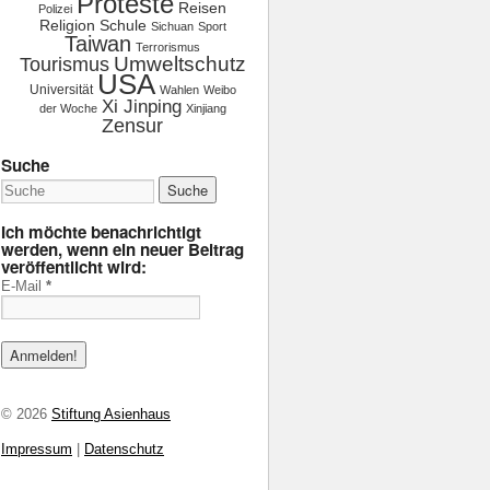
Proteste
Reisen
Polizei
Religion
Schule
Sichuan
Sport
Taiwan
Terrorismus
Tourismus
Umweltschutz
USA
Universität
Wahlen
Weibo
Xi Jinping
der Woche
Xinjiang
Zensur
Suche
Ich möchte benachrichtigt
werden, wenn ein neuer Beitrag
veröffentlicht wird:
E-Mail
*
© 2026
Stiftung Asienhaus
Impressum
|
Datenschutz