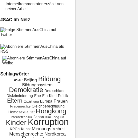
Internetkommentator erzählt von
seiner Arbeit
#SAC im Netz
Schlagwörter
Bildung
Beijing
#SAC
Bildungssystem
Demokratie
Deutschland
Diskriminierung
Ehe
Ein-Kind-Politik
Eltern
Frauen
Europa
Erziehung
Gleichberechtigung
Frauenrechte
Hongkong
Homosexualität
Japan
Internetzensur
Kim Jong-un
Korruption
Kinder
Meinungsfreiheit
KPCh
Kunst
Menschenrechte
Nordkorea