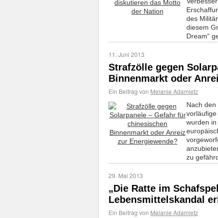
Verbesser
Erschaffu
des Militä
diesem Gr
Dream“ g
11. Juni 2013
Strafzölle gegen Solarp
Binnenmarkt oder Anre
Ein Beitrag von
Melanie Adamietz
Nach den 
vorläufige
wurden in
europäisc
vorgeworf
anzubieten
zu gefähr
29. Mai 2013
„Die Ratte im Schafspe
Lebensmittelskandal er
Ein Beitrag von
Melanie Adamietz