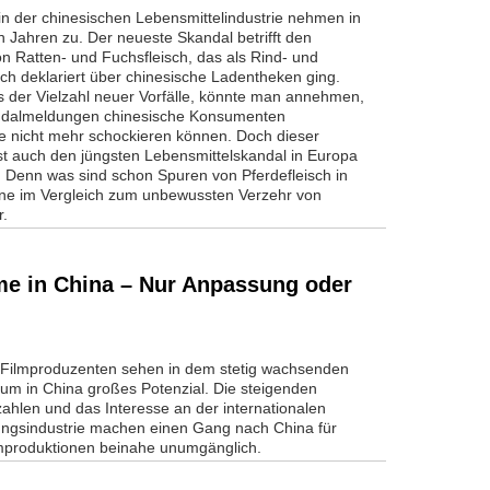
in der chinesischen Lebensmittelindustrie nehmen in
n Jahren zu. Der neueste Skandal betrifft den
n Ratten- und Fuchsfleisch, das als Rind- und
ch deklariert über chinesische Ladentheken ging.
s der Vielzahl neuer Vorfälle, könnte man annehmen,
ndalmeldungen chinesische Konsumenten
le nicht mehr schockieren können. Doch dieser
sst auch den jüngsten Lebensmittelskandal in Europa
. Denn was sind schon Spuren von Pferdefleisch in
agne im Vergleich zum unbewussten Verzehr von
r.
me in China – Nur Anpassung oder
 Filmproduzenten sehen in dem stetig wachsenden
kum in China großes Potenzial. Die steigenden
ahlen und das Interesse an der internationalen
ungsindustrie machen einen Gang nach China für
mproduktionen beinahe unumgänglich.