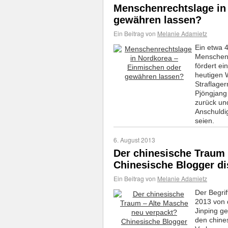
Menschenrechtslage in
gewähren lassen?
Ein Beitrag von
Melanie Adamietz
Ein etwa 
Menschenr
fördert ei
heutigen W
Straflager
Pjöngjang
zurück und
Anschuldi
seien.
6. August 2013
Der chinesische Traum 
Chinesische Blogger di
Ein Beitrag von
Melanie Adamietz
Der Begrif
2013 von 
Jinping ge
den chine