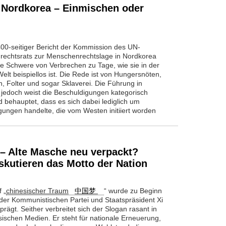
 Nordkorea – Einmischen oder
400-seitiger Bericht der Kommission des UN-
echtsrats zur Menschenrechtslage in Nordkorea
ne Schwere von Verbrechen zu Tage, wie sie in der
elt beispiellos ist. Die Rede ist von Hungersnöten,
n, Folter und sogar Sklaverei. Die Führung in
 jedoch weist die Beschuldigungen kategorisch
 behauptet, dass es sich dabei lediglich um
gungen handelte, die vom Westen initiiert worden
– Alte Masche neu verpackt?
skutieren das Motto der Nation
f „
chinesischer Traum
中国梦
“ wurde zu Beginn
der Kommunistischen Partei und Staatspräsident Xi
prägt. Seither verbreitet sich der Slogan rasant in
sischen Medien. Er steht für nationale Erneuerung,