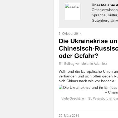
Über Melanie 
Ostasienwissens
Sprache, Kultur
Gutenberg Unive
3. Oktober 2014
Die Ukrainekrise un
Chinesisch-Russis
oder Gefahr?
Ein Beitrag von
Melanie Adamietz
Während die Europäische Union un
verhängen und sich offen gegen Ru
sich Chinas nach wie vor bedeckt.
Viele Geschäfte in St. Petersburg sind a
26. März 2014