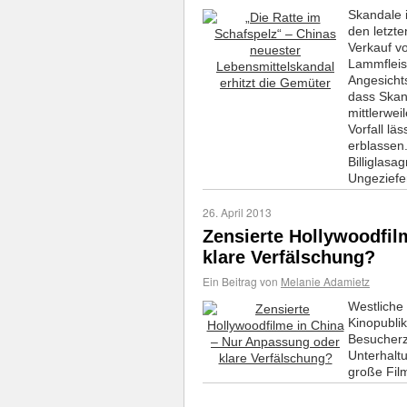
Skandale 
den letzte
Verkauf vo
Lammfleis
Angesicht
dass Ska
mittlerwei
Vorfall lä
erblassen
Billiglas
Ungeziefe
26. April 2013
Zensierte Hollywoodfil
klare Verfälschung?
Ein Beitrag von
Melanie Adamietz
Westliche
Kinopubli
Besucherz
Unterhalt
große Fil