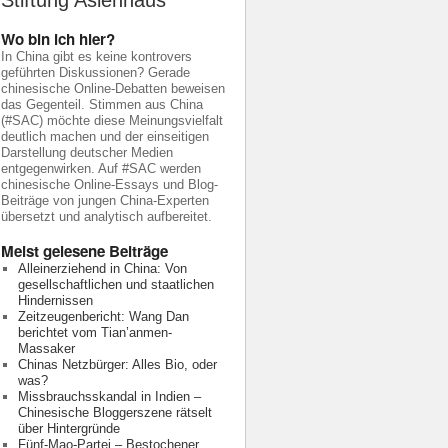
Stiftung Asienhaus
Wo bin ich hier?
In China gibt es keine kontrovers
geführten Diskussionen? Gerade
chinesische Online-Debatten beweisen
das Gegenteil. Stimmen aus China
(#SAC) möchte diese Meinungsvielfalt
deutlich machen und der einseitigen
Darstellung deutscher Medien
entgegenwirken. Auf #SAC werden
chinesische Online-Essays und Blog-
Beiträge von jungen China-Experten
übersetzt und analytisch aufbereitet.
Meist gelesene Beiträge
Alleinerziehend in China: Von
gesellschaftlichen und staatlichen
Hindernissen
Zeitzeugenbericht: Wang Dan
berichtet vom Tian’anmen-
Massaker
Chinas Netzbürger: Alles Bio, oder
was?
Missbrauchsskandal in Indien –
Chinesische Bloggerszene rätselt
über Hintergründe
Fünf-Mao-Partei – Bestochener