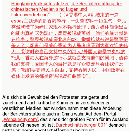
Hongkong-Volk unterstützen, die Berichterstattung der
chinesischen Medien sind Lügen und
Faktenverdrehung.“……… (…)
#香港中大#刚结束的一篇
essay主题选的是香港游行，一边查资料一边生气，然后
突然就懂了为啥国家现在不强行处理，西方媒体颠倒黑白
的能力真的叹为观止，废青被说成英雄，他们的暴力就是
在抗争，警察被说成亲北京的xx，举举枪就被说是警察要
杀人了；废青们是关心香港为人民考虑受到大家欢迎的伟
人，采访时说自己支持中央的港人/外国人都是中央找的
托儿；香港人在海外游行示威就是支持他们的同胞，值得
我们支持，爱国华人的游行就是哗众取宠只会让我们反
感：“我们要支持民主自由，支持香港人民，中国政府在
媒体上发表的都是造谣说谎扭曲事实”…
Als sich die Gewalt bei den Protesten steigerte und
zunehmend auch kritische Stimmen in verschiedenen
westlichen Medien laut wurden, nahm man diese Änderung
der Berichterstattung auch in China wahr. Auf dem Portal
„Wenxuecity.com“
, das eines der größten Foren für im Ausland
lebende Chinesen ist, ist
„Durchschnittsbürger 001“
dennoch
nicht von deren Rechtschaffenheit überzeugt.