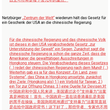
自主可控将是接下去几年的重点。
Netzbürger
„Zentrum der Welt“
wiederum hält das Gesetz für
ein Geschenk der USA an die chinesische Regierung.
Für die chinesische Regierung und das chinesische Volk
ist dieses in den USA verabschiedete Gesetz „zur
Unterstützung der Gewalt“ ein Segen. Zunächst sagt die
chinesische Regierung ja schon die ganze Zeit, dass die
Amerikaner die gewalttätigen Ausschreitungen in
Hongkong steuern. Die Verabschiedung dieses Gesetzes
(…) redet der chinesischen Regierung nach dem Mund! (…)
Weiterhin gab es ja für das Konzept „Ein Land, zwei
Systeme“, das China in Hongkong umsetzte, zunächst
drei Ziele: (Hongkong als) 1.) ein Vorbild für Taiwan. 2.)
ein Tor zur Öffnung Chinas. 3.) eine Quelle für Devisen.
对
中国政府和中国人民来讲，美国通过这个“支持暴力”法案
真是神助攻！ 首先，中国政府一直在说香港暴乱是美国
的黑手在操纵，美国急吼吼地通过“支持暴力”法案简直就
是在给中国政府背书！这下好了，那些学者、专家也不用