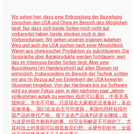
Wir sehen hier, dass eine Entkopplung der Beziehung
zwischen den USA und China im Bereich des Möglichen
liegt. Nur dass sich beide Seiten noch nicht gut
vorbereitet haben, beide stecken noch in den
Vorbereitungen. Wir gehen unseren eigenen autarken
Weg und auch die USA suchen nach einer Möglichkeit,
Waren aus chinesischer Produktion zu substituieren. Die
Gespräche über Agrarprodukte werden fortdauern, weil
das im Interesse beider Seiten liegt. Aber eine
Aussöhnung (im Handelsstreit) auf allen Ebenen ist
unmöglich. Insbesondere im Bereich der Technik sollten
wir uns (in Bezug auf ein Einlenken) der USA keinerlei
Illusionen hingeben. Von der Hardware bis zur Software
wird es unser Fokus sein, in den nächsten paar Jahren
vollkommen autark zu werden.
由此可以看出，中美关系
脱钩化，并非不可能。只是现在大家都还没准备好，各自
在做准备。 我们在走自主可控道路，美国也同样在找中
国产品的替代产地。 接下去农产品谈判还是会继续，因
为这是对双方都有利的事。但完全和解是不可能的了。尤
其科技上对美国可以彻底放弃幻想。从硬件到软件，全面