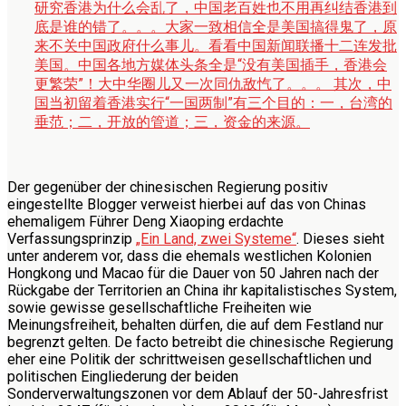
研究香港为什么会乱了，中国老百姓也不用再纠结香港到
底是谁的错了。。。大家一致相信全是美国搞得鬼了，原
来不关中国政府什么事儿。看看中国新闻联播十二连发批
美国。中国各地方媒体头条全是“没有美国插手，香港会
更繁荣”！大中华圈儿又一次同仇敌忾了。。。 其次，中
国当初留着香港实行“一国两制”有三个目的：一，台湾的
垂范；二，开放的管道；三，资金的来源。
Der gegenüber der chinesischen Regierung positiv
eingestellte Blogger verweist hierbei auf das von Chinas
ehemaligem Führer Deng Xiaoping erdachte
Verfassungsprinzip
„Ein Land, zwei Systeme“
. Dieses sieht
unter anderem vor, dass die ehemals westlichen Kolonien
Hongkong und Macao für die Dauer von 50 Jahren nach der
Rückgabe der Territorien an China ihr kapitalistisches System,
sowie gewisse gesellschaftliche Freiheiten wie
Meinungsfreiheit, behalten dürfen, die auf dem Festland nur
begrenzt gelten. De facto betreibt die chinesische Regierung
eher eine Politik der schrittweisen gesellschaftlichen und
politischen Eingliederung der beiden
Sonderverwaltungszonen vor dem Ablauf der 50-Jahresfrist