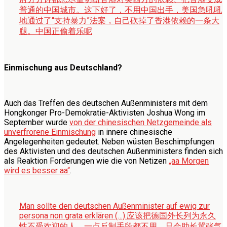
普通的中国城市。这下好了，不用中国出手，美国急吼吼
地通过了“支持暴力”法案，自己砍掉了香港依赖的一条大
腿。中国正偷着乐呢
Einmischung aus Deutschland?
Auch das Treffen des deutschen Außenministers mit dem
Hongkonger Pro-Demokratie-Aktivisten Joshua Wong im
September wurde
von der chinesischen Netzgemeinde als
unverfrorene Einmischung
in innere chinesische
Angelegenheiten gedeutet. Neben wüsten Beschimpfungen
des Aktivisten und des deutschen Außenministers finden sich
als Reaktion Forderungen wie die von Netizen
„aa Morgen
wird es besser aa“
.
Man sollte den deutschen Außenminister auf ewig zur
persona non grata erklären (…).
应该把德国外长列为永久
性不受欢迎的人，一点反制手段都不用，只会助长嚣张气