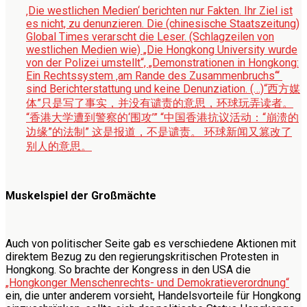
‚Die westlichen Medien‘ berichten nur Fakten. Ihr Ziel ist
es nicht, zu denunzieren. Die (chinesische Staatszeitung)
Global Times verarscht die Leser. (Schlagzeilen von
westlichen Medien wie) „Die Hongkong University wurde
von der Polizei umstellt“, „Demonstrationen in Hongkong:
Ein Rechtssystem ‚am Rande des Zusammenbruchs‘“
sind Berichterstattung und keine Denunziation. (…)
“西方媒
体”只是写了事实，并没有谴责的意思，环球玩弄读者。
“香港大学遭到警察的‘围攻’” “中国香港抗议活动：“崩溃的
边缘”的法制” 这是报道，不是谴责。 环球新闻又篡改了
别人的意思。
Muskelspiel der Großmächte
Auch von politischer Seite gab es verschiedene Aktionen mit
direktem Bezug zu den regierungskritischen Protesten in
Hongkong. So brachte der Kongress in den USA die
„Hongkonger Menschenrechts- und Demokratieverordnung“
ein, die unter anderem vorsieht, Handelsvorteile für Hongkong