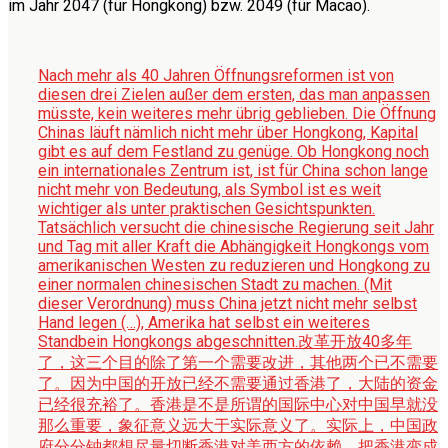
im Jahr 2047 (für Hongkong) bzw. 2049 (für Macao).
Nach mehr als 40 Jahren Öffnungsreformen ist von
diesen drei Zielen außer dem ersten, das man anpassen
müsste, kein weiteres mehr übrig geblieben. Die Öffnung
Chinas läuft nämlich nicht mehr über Hongkong, Kapital
gibt es auf dem Festland zu genüge. Ob Hongkong noch
ein internationales Zentrum ist, ist für China schon lange
nicht mehr von Bedeutung, als Symbol ist es weit
wichtiger als unter praktischen Gesichtspunkten.
Tatsächlich versucht die chinesische Regierung seit Jahr
und Tag mit aller Kraft die Abhängigkeit Hongkongs vom
amerikanischen Westen zu reduzieren und Hongkong zu
einer normalen chinesischen Stadt zu machen. (Mit
dieser Verordnung) muss China jetzt nicht mehr selbst
Hand legen (…), Amerika hat selbst ein weiteres
Standbein Hongkongs abgeschnitten.
改革开放40多年
了，这三个目的除了第一个需要改进，其他两个已不需要
了。因为中国的开放已经不需要通过香港了，大陆的资金
已经很充裕了。香港是不是所谓的国际中心对中国早就没
那么重要，象征意义远大于实际意义了。实际上，中国政
府分分钟都想尽量切断香港对美西方的依赖、把香港变成