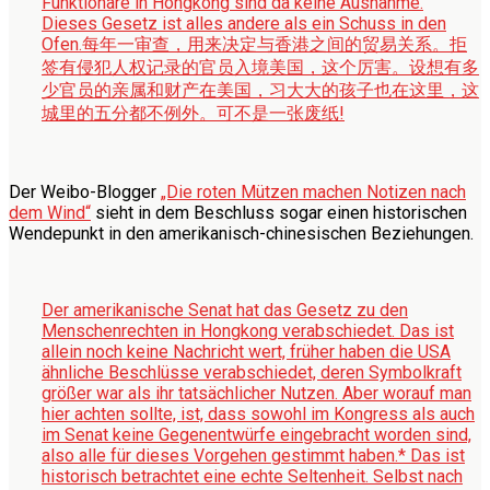
Funktionäre in Hongkong sind da keine Ausnahme.
Dieses Gesetz ist alles andere als ein Schuss in den
Ofen.
每年一审查，用来决定与香港之间的贸易关系。拒
签有侵犯人权记录的官员入境美国，这个厉害。设想有多
少官员的亲属和财产在美国，习大大的孩子也在这里，这
城里的五分都不例外。可不是一张废纸!
Der Weibo-Blogger
„Die roten Mützen machen Notizen nach
dem Wind“
sieht in dem Beschluss sogar einen historischen
Wendepunkt in den amerikanisch-chinesischen Beziehungen.
Der amerikanische Senat hat das Gesetz zu den
Menschenrechten in Hongkong verabschiedet. Das ist
allein noch keine Nachricht wert, früher haben die USA
ähnliche Beschlüsse verabschiedet, deren Symbolkraft
größer war als ihr tatsächlicher Nutzen. Aber worauf man
hier achten sollte, ist, dass sowohl im Kongress als auch
im Senat keine Gegenentwürfe eingebracht worden sind,
also alle für dieses Vorgehen gestimmt haben.* Das ist
historisch betrachtet eine echte Seltenheit. Selbst nach