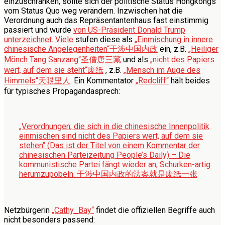
einzuschränken, sollte sich der politische Status Hongkongs
vom Status Quo weg verändern. Inzwischen hat die
Verordnung auch das Repräsentantenhaus fast einstimmig
passiert und wurde
von US-Präsident Donald Trump
unterzeichnet
.
Viele
stufen diese als
„Einmischung in innere
chinesische Angelegenheiten“
干涉中国内政
ein, z.B.
„Heiliger
Mönch Tang Sanzang“
圣僧唐三藏
und als
„nicht des Papiers
wert, auf dem sie steht“
废纸
, z.B.
„Mensch im Auge des
Himmels“
天眼里人
. Ein Kommentator
„Redcliff“
hält beides
für typisches Propagandasprech:
„Verordnungen, die sich in die chinesische Innenpolitik
einmischen sind nicht des Papiers wert, auf dem sie
stehen“ (Das ist der Titel von einem Kommentar der
chinesischen Parteizeitung People’s Daily) – Die
kommunistische Partei fängt wieder an, Schurken-artig
herumzupöbeln.
干涉中国内政的法案就是废纸一张
Netzbürgerin
„Cathy_Bay“
findet die offiziellen Begriffe auch
nicht besonders passend: