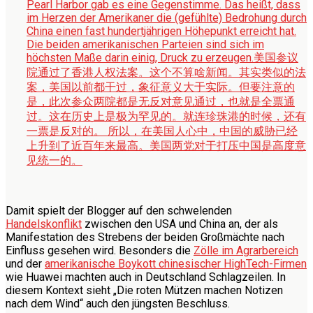
Pearl Harbor gab es eine Gegenstimme. Das heißt, dass
im Herzen der Amerikaner die (gefühlte) Bedrohung durch
China einen fast hundertjährigen Höhepunkt erreicht hat.
Die beiden amerikanischen Parteien sind sich im
höchsten Maße darin einig, Druck zu erzeugen.
美国参议
院通过了香港人权法案。这个不算啥新闻。其实类似的法
案，美国以前都干过，象征意义大于实际。但要注意的
是，此次参众两院都是无反对意见通过，也就是全票通
过。这在历史上是极为罕见的。就连珍珠港的时候，还有
一票是反对的。 所以，在美国人心中，中国的威胁已经
上升到了近百年来最高。美国两党对于打压中国是高度意
见统一的。
Damit spielt der Blogger auf den schwelenden
Handelskonflikt
zwischen den USA und China an, der als
Manifestation des Strebens der beiden Großmächte nach
Einfluss gesehen wird. Besonders die
Zölle im Agrarbereich
und der
amerikanische Boykott chinesischer HighTech-Firmen
wie Huawei machten auch in Deutschland Schlagzeilen. In
diesem Kontext sieht „Die roten Mützen machen Notizen
nach dem Wind“ auch den jüngsten Beschluss.