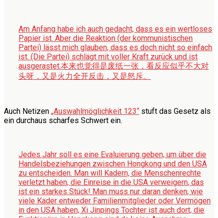
Am Anfang habe ich auch gedacht, dass es ein wertloses
Papier ist. Aber die Reaktion (der kommunistischen
Partei) lässt mich glauben, dass es doch nicht so einfach
ist. (Die Partei) schlägt mit voller Kraft zurück und ist
ausgerastet.
本来也觉得是废纸一张，看反应似乎不大对
头呀，又是火力全开反击，又是怒斥。
Auch Netizen
„Auswahlmöglichkeit 123“
stuft das Gesetz als
ein durchaus scharfes Schwert ein.
Jedes Jahr soll es eine Evaluierung geben, um über die
Handelsbeziehungen zwischen Hongkong und den USA
zu entscheiden. Man will Kadern, die Menschenrechte
verletzt haben, die Einreise in die USA verweigern, das
ist ein starkes Stück! Man muss nur daran denken, wie
viele Kader entweder Familienmitglieder oder Vermögen
in den USA haben, Xi Jinpings Tochter ist auch dort, die