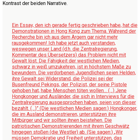
Kontrast der beiden Narrative.
Ein Essay, den ich gerade fertig geschrieben habe, hat die
Demonstrationen in Hong Kong zum Thema. Während der
Recherche bin ich aus dem Ärgern gar nicht mehr
rausgekommen! Ich habe jetzt auch verstanden,
weswegen unser Land (d.h. die Zentralregierung,
Kommentar des Übersetzers) das Problem nicht mit
Gewalt löst. Die Fähigkeit der westlichen Medien,
schwarz in weiß umzukehren, ist in höchstem Maße zu
bewundern. Die verdorbenen Jugendlichen seien Helden,
ihre Gewalt sei Widerstand, die Polizei sei der
Busenfreund Pekings, der Polizist, der seine Pistole
gehoben hat, habe Menschen töten wollen… (…) Jene
Hongkonger und Ausländer, die sich in Interviews für die
Zentralregierung ausgesprochen haben, seien von dieser
bezahlt. (…)” (Die westlichen Medien sagen:) Hongkonger,
die im Ausland demonstrieren, unterstützen ihre
Mitbürger und wir sollten ihnen beistehen. Die
patriotischen Demonstrierenden mit ihrem Geschwätz
hingegen stoßen (die Westler) ab. (Sie sagen:) „Wir
müssen Demokratie und Freiheit unterstützen, das