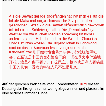
Als die Gewalt gerade angefangen hat, hat man es auf die
lokale Mafia und sogar chinesische Zivilpolizisten
geschoben. Jetzt, wo die Gewalt offensichtlich geworden
ist, ist dieser Schleier gefallen. Die „Demokratie“ (von
welcher die westlichen Medien sprechen) ist nichts
anderes als der Hebel, mit dem die Westler China ins
Chaos stürzen wollen. Die Jugendlichen in Hongkong
sind (in dieser Auseinandersetzung) nichts als
Kanonenfutter.
刚开始时发生暴力事件，都推脱给黑社
会，甚至说是中国的便衣警察干的。 现在暴力事件遍地
开花，遮羞布也不要了。什么民主，根本就是洋人要搞乱
中国的伎俩，香港的年轻人只不过是炮灰。
Auf der gleichen Webseite kann Kommentator
Hu Yi
dieser
Deutung der Ereignisse nur wenig abgewinnen und plädiert für
eine andere Sicht der Dinge.