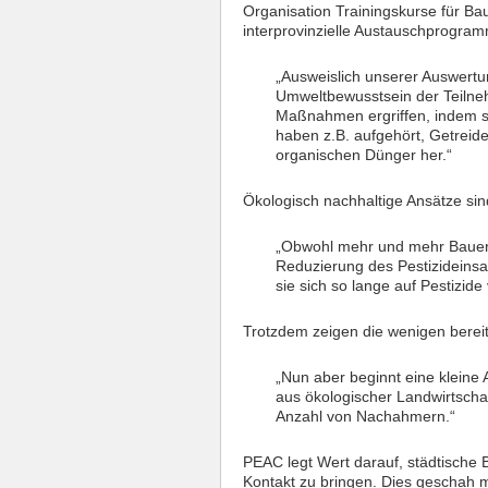
Organisation Trainingskurse für Bau
interprovinzielle Austauschprogram
„Ausweislich unserer Auswert
Umweltbewusstsein der Teilne
Maßnahmen ergriffen, indem si
haben z.B. aufgehört, Getreid
organischen Dünger her.“
Ökologisch nachhaltige Ansätze sin
„Obwohl mehr und mehr Bauern
Reduzierung des Pestizideinsat
sie sich so lange auf Pestizide
Trotzdem zeigen die wenigen berei
„Nun aber beginnt eine kleine 
aus ökologischer Landwirtschaf
Anzahl von Nachahmern.“
PEAC legt Wert darauf, städtische 
Kontakt zu bringen. Dies geschah m