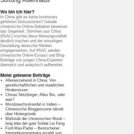
Stiftung Asienhaus
Wo bin ich hier?
In China gibt es keine kontrovers
geführten Diskussionen? Gerade
chinesische Online-Debatten beweisen
das Gegenteil. Stimmen aus China
(#SAC) möchte diese Meinungsvielfalt
deutlich machen und der einseitigen
Darstellung deutscher Medien
entgegenwirken. Auf #SAC werden
chinesische Online-Essays und Blog-
Beiträge von jungen China-Experten
übersetzt und analytisch aufbereitet.
Meist gelesene Beiträge
Alleinerziehend in China: Von
gesellschaftlichen und staatlichen
Hindernissen
Chinas Netzbürger: Alles Bio, oder
was?
Missbrauchsskandal in Indien –
Chinesische Bloggerszene rätselt
über Hintergründe
Maßstab der chinesischen Moral –
lang lebe der gute Soldat Lei Feng
Fünf-Mao-Partei – Bestochener
Internetkommentator erzählt von