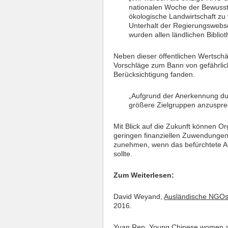
nationalen Woche der Bewussts
ökologische Landwirtschaft zu v
Unterhalt der Regierungswebsei
wurden allen ländlichen Biblio
Neben dieser öffentlichen Wertsch
Vorschläge zum Bann von gefährlich
Berücksichtigung fanden.
„Aufgrund der Anerkennung du
größere Zielgruppen anzusprec
Mit Blick auf die Zukunft können O
geringen finanziellen Zuwendungen
zunehmen, wenn das befürchtete Au
sollte.
Zum Weiterlesen:
David Weyand,
Ausländische NGOs 
2016.
Yuan Ren,
Young Chinese women are