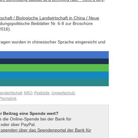
schaft / Biologische Landwirtschaft in China / Neue
ildungspolitische Beiblätter Nr. 6-8 zur Broschüre
2016).
agen wurden in chinesischer Sprache eingereicht und
andwirtschaft
,
NRO
,
Pestizide
,
Umweltschutz
,
Permalink
.
er Beitrag eine Spende wert?
 die Online-Spende bei der Bank für
t oder über PayPal.