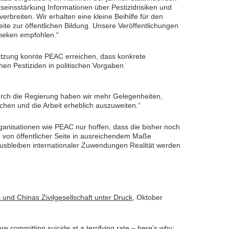
einsstärkung Informationen über Pestizidrisiken und
erbreiten. Wir erhalten eine kleine Beihilfe für den
te zur öffentlichen Bildung. Unsere Veröffentlichungen
theken empfohlen.“
ätzung konnte PEAC erreichen, dass konkrete
en Pestiziden in politischen Vorgaben
rch die Regierung haben wir mehr Gelegenheiten,
hen und die Arbeit erheblich auszuweiten.“
rganisationen wie PEAC nur hoffen, dass die bisher noch
 von öffentlicher Seite in ausreichendem Maße
sbleiben internationaler Zuwendungen Realität werden
und Chinas Zivilgesellschaft unter Druck
, Oktober
 committing suicide at a terrifying rate – here’s why
;