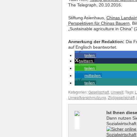
The Telegraph, 20.10.2016.
Stiftung Asienhaus,
Chinas Landwirt
Perspektiven für Chinas Bauern
, B
„Sustainable agriculture in China“ (
Anmerkung der Redaktion:
Die Fr
auf Englisch beantwortet.
teilen
twittern
teilen
mitteilen
teilen
Kategorien:
Gesellschaft
,
Umwelt
, Tags:
L
Umweltverschmutzung
,
Zivilgesellschaft
.
Ist Ihnen dies
Dann nutzen Sie
Sozialwirtschaf