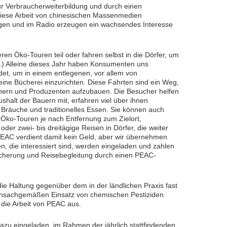
ur Verbraucherweiterbildung und durch einen
iese Arbeit von chinesischen Massenmedien
ungen und im Radio erzeugen ein wachsendes Interesse
en Öko-Touren teil oder fahren selbst in die Dörfer, um
…) Alleine dieses Jahr haben Konsumenten uns
et, um in einem entlegenen, vor allem von
ine Bücherei einzurichten. Diese Fahrten sind ein Weg,
hern und Produzenten aufzubauen. Die Besucher helfen
shalt der Bauern mit, erfahren viel über ihnen
Bräuche und traditionelles Essen. Sie können auch
 Öko-Touren je nach Entfernung zum Zielort,
er zwei- bis dreitägige Reisen in Dörfer, die weiter
PEAC verdient damit kein Geld, aber wir übernehmen
n, die interessiert sind, werden eingeladen und zahlen
sicherung und Reisebegleitung durch einen PEAC-
die Haltung gegenüber dem in der ländlichen Praxis fast
 unsachgemäßen Einsatz von chemischen Pestiziden
f die Arbeit von PEAC aus.
azu eingeladen, im Rahmen der jährlich stattfindenden