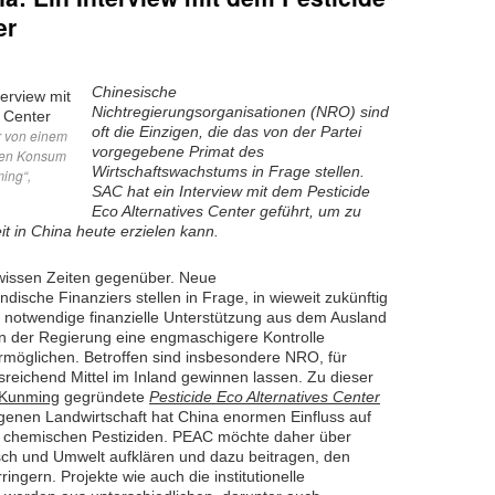
er
Chinesische
Nichtregierungsorganisationen (NRO) sind
oft die Einzigen, die das von der Partei
r von einem
vorgegebene Primat des
igen Konsum
Wirtschaftswachstums in Frage stellen.
ing“,
SAC hat ein Interview mit dem Pesticide
Eco Alternatives Center geführt, um zu
t in China heute erzielen kann.
issen Zeiten gegenüber. Neue
ndische Finanziers stellen in Frage, in wieweit zukünftig
die notwendige finanzielle Unterstützung aus dem Ausland
len der Regierung eine engmaschigere Kontrolle
möglichen. Betroffen sind insbesondere NRO, für
sreichend Mittel im Inland gewinnen lassen. Zu dieser
Kunming
gegründete
Pesticide Eco Alternatives Center
genen Landwirtschaft hat China enormen Einfluss auf
n chemischen Pestiziden. PEAC möchte daher über
nsch und Umwelt aufklären und dazu beitragen, den
ingern. Projekte wie auch die institutionelle