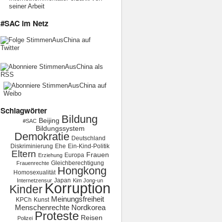
seiner Arbeit
#SAC im Netz
Schlagwörter
Bildung
Beijing
#SAC
Bildungssystem
Demokratie
Deutschland
Diskriminierung
Ehe
Ein-Kind-Politik
Eltern
Frauen
Europa
Erziehung
Gleichberechtigung
Frauenrechte
Hongkong
Homosexualität
Japan
Internetzensur
Kim Jong-un
Korruption
Kinder
Meinungsfreiheit
KPCh
Kunst
Menschenrechte
Nordkorea
Proteste
Reisen
Polizei