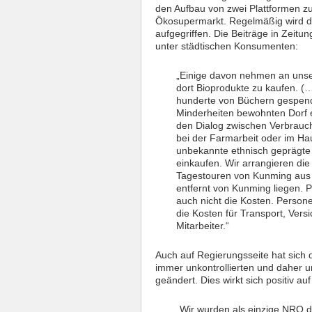
den Aufbau von zwei Plattformen z
Ökosupermarkt. Regelmäßig wird d
aufgegriffen. Die Beiträge in Zeit
unter städtischen Konsumenten:
„Einige davon nehmen an unser
dort Bioprodukte zu kaufen. (
hunderte von Büchern gespend
Minderheiten bewohnten Dorf e
den Dialog zwischen Verbrauc
bei der Farmarbeit oder im Hau
unbekannte ethnisch geprägte 
einkaufen. Wir arrangieren die
Tagestouren von Kunming aus od
entfernt von Kunming liegen. 
auch nicht die Kosten. Persone
die Kosten für Transport, Ver
Mitarbeiter.“
Auch auf Regierungsseite hat sich 
immer unkontrollierten und daher
geändert. Dies wirkt sich positiv au
„Wir wurden als einzige NRO d