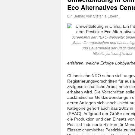
Eco Alternatives Cent
Ein Beitrag von
Stefanie Elbern
Screenshot der PEAC-Webseite: Bilde
„Salon für organischen und nachhalt
und Bauernmarkt der Stadt Kunm
http://tinyurl.com/j7mlptx
erfahren, welche Erfolge Lobbyarbei
Chinesische NRO sehen sich ungew
Registrierungsvorschriften für auslä
zivilgesellschaftliche Arbeit noch 
erhalten wird. Die Vorschriften sol
ausländischer Geldzuwendungen er
deren Anliegen sich -noch- nicht au
Kategorie gehört auch das 2002 in
(PEAC). Aufgrund der Größe der ei
die Produktion und den Einsatz vo
Pestizid-induzierte Risiken für Me
Einsatz chemischer Pestizide zu verr