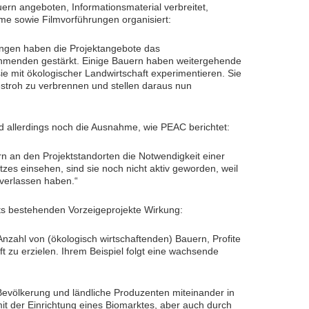
ern angeboten, Informationsmaterial verbreitet,
me sowie Filmvorführungen organisiert:
ungen haben die Projektangebote das
hmenden gestärkt. Einige Bauern haben weitergehende
e mit ökologischer Landwirtschaft experimentieren. Sie
estroh zu verbrennen und stellen daraus nun
d allerdings noch die Ausnahme, wie PEAC berichtet:
 an den Projektstandorten die Notwendigkeit einer
zes einsehen, sind sie noch nicht aktiv geworden, weil
 verlassen haben.“
ts bestehenden Vorzeigeprojekte Wirkung:
Anzahl von (ökologisch wirtschaftenden) Bauern, Profite
t zu erzielen. Ihrem Beispiel folgt eine wachsende
Bevölkerung und ländliche Produzenten miteinander in
it der Einrichtung eines Biomarktes, aber auch durch