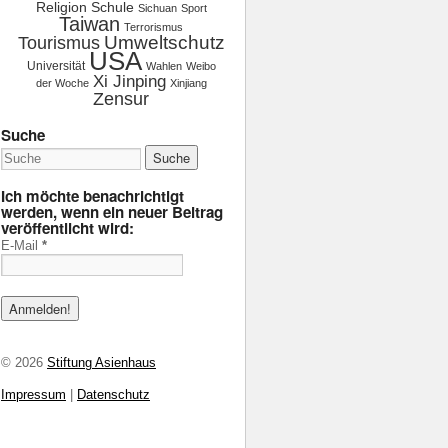
Religion
Schule
Sichuan
Sport
Taiwan
Terrorismus
Tourismus
Umweltschutz
USA
Universität
Wahlen
Weibo
Xi Jinping
der Woche
Xinjiang
Zensur
Suche
Ich möchte benachrichtigt
werden, wenn ein neuer Beitrag
veröffentlicht wird:
E-Mail
*
© 2026
Stiftung Asienhaus
Impressum
|
Datenschutz