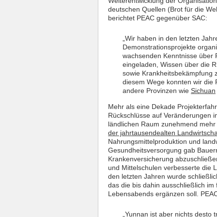
Weiterentwicklung der Organisation
deutschen Quellen (Brot für die Welt
berichtet PEAC gegenüber SAC:
„Wir haben in den letzten Jahr
Demonstrationsprojekte organis
wachsenden Kenntnisse über Pe
eingeladen, Wissen über die R
sowie Krankheitsbekämpfung z
diesem Wege konnten wir die Pr
andere Provinzen wie
Sichuan
Mehr als eine Dekade Projekterfah
Rückschlüsse auf Veränderungen im
ländlichen Raum zunehmend mehr U
der jahrtausendealten Landwirtscha
Nahrungsmittelproduktion und landw
Gesundheitsversorgung gab Bauern 
Krankenversicherung abzuschließen
und Mittelschulen verbesserte die
den letzten Jahren wurde schließli
das die bis dahin ausschließlich im
Lebensabends ergänzen soll. PEAC 
„Yunnan ist aber nichts desto 