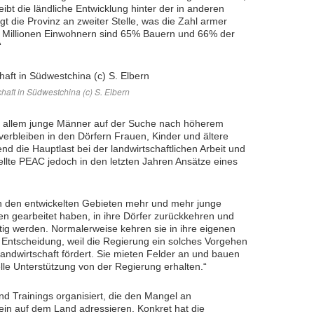
bt die ländliche Entwicklung hinter der in anderen
gt die Provinz an zweiter Stelle, was die Zahl armer
 Millionen Einwohnern sind 65% Bauern und 66% der
“
haft in Südwestchina (c) S. Elbern
r allem junge Männer auf der Suche nach höherem
erbleiben in den Dörfern Frauen, Kinder und ältere
die Hauptlast bei der landwirtschaftlichen Arbeit und
tellte PEAC jedoch in den letzten Jahren Ansätze eines
 in den entwickelten Gebieten mehr und mehr junge
ren gearbeitet haben, in ihre Dörfer zurückkehren und
ätig werden. Normalerweise kehren sie in ihre eigenen
er Entscheidung, weil die Regierung ein solches Vorgehen
andwirtschaft fördert. Sie mieten Felder an und bauen
lle Unterstützung von der Regierung erhalten.“
 Trainings organisiert, die den Mangel an
n auf dem Land adressieren. Konkret hat die