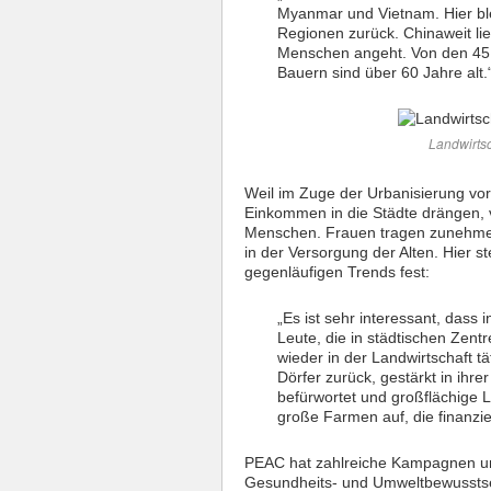
Myanmar und Vietnam. Hier blei
Regionen zurück. Chinaweit lie
Menschen angeht. Von den 45
Bauern sind über 60 Jahre alt.
Landwirtsc
Weil im Zuge der Urbanisierung vo
Einkommen in die Städte drängen, v
Menschen. Frauen tragen zunehmend 
in der Versorgung der Alten. Hier s
gegenläufigen Trends fest:
„Es ist sehr interessant, dass
Leute, die in städtischen Zent
wieder in der Landwirtschaft t
Dörfer zurück, gestärkt in ihr
befürwortet und großflächige L
große Farmen auf, die finanzie
PEAC hat zahlreiche Kampagnen und
Gesundheits- und Umweltbewusstsei