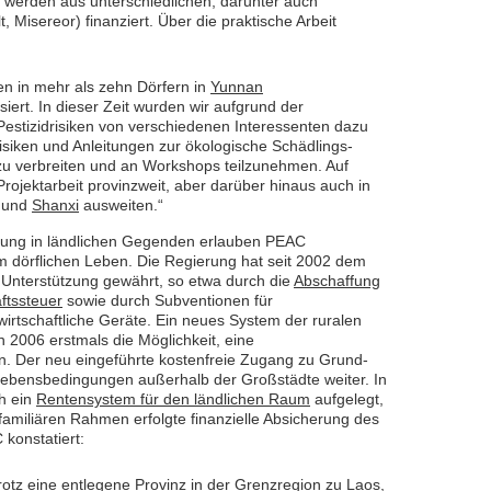
 werden aus unterschiedlichen, darunter auch
, Misereor) finanziert. Über die praktische Arbeit
en in mehr als zehn Dörfern in
Yunnan
iert. In dieser Zeit wurden wir aufgrund der
stizidrisiken von verschiedenen Interessenten dazu
isiken und Anleitungen zur ökologische Schädlings-
u verbreiten und an Workshops teilzunehmen. Auf
ojektarbeit provinzweit, aber darüber hinaus auch in
und
Shanxi
ausweiten.“
rung in ländlichen Gegenden erlauben PEAC
 dörflichen Leben. Die Regierung hat seit 2002 dem
nterstützung gewährt, so etwa durch die
Abschaffung
ftssteuer
sowie durch Subventionen für
irtschaftliche Geräte. Ein neues System der ruralen
2006 erstmals die Möglichkeit, eine
. Der neu eingeführte kostenfreie Zugang zu Grund-
 Lebensbedingungen außerhalb der Großstädte weiter. In
ch ein
Rentensystem für den ländlichen Raum
aufgelegt,
 familiären Rahmen erfolgte finanzielle Absicherung des
konstatiert:
trotz eine entlegene Provinz in der Grenzregion zu Laos,