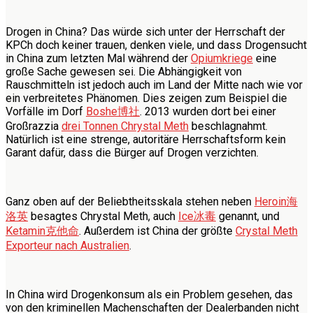
Drogen in China? Das würde sich unter der Herrschaft der
KPCh doch keiner trauen, denken viele, und dass Drogensucht
in China zum letzten Mal während der
Opiumkriege
eine
große Sache gewesen sei. Die Abhängigkeit von
Rauschmitteln ist jedoch auch im Land der Mitte nach wie vor
ein verbreitetes Phänomen. Dies zeigen zum Beispiel die
Vorfälle im Dorf
Boshe
博社
. 2013 wurden dort bei einer
Großrazzia
drei Tonnen Chrystal Meth
beschlagnahmt.
Natürlich ist eine strenge, autoritäre Herrschaftsform kein
Garant dafür, dass die Bürger auf Drogen verzichten.
Ganz oben auf der Beliebtheitsskala stehen neben
Heroin
海
洛英
besagtes Chrystal Meth, auch
Ice
冰毒
genannt, und
Ketamin
克他命
. Außerdem ist China der größte
Crystal Meth
Exporteur nach Australien
.
In China wird Drogenkonsum als ein Problem gesehen, das
von den kriminellen Machenschaften der Dealerbanden nicht