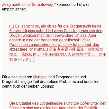
„
Fragmente einer Gefühlswoge
“ kommentiert etwas
empathischer:
(…) Es ist nicht so, als ob es für die Drogensucht keine
Entschuldigung gäbe. Und wenn Du erfolgreich von den
Drogen wegkommst, dann bewundere ich das. Aber
danach in eine der begehrten gesellschaftlichen
Positionen zurückkehren zu wollen – tut mir leid, das
akzeptiere ich nicht.
(…) 吸毒者不是不能原谅，你能成功
戒毒，我佩服你，但是还想回到万人追捧的位置上，对不
起我不接受 (…)
Für einen anderen
Netizen
sind Drogendealer und
Drogenabhängige Teil desselben Problems und bedürfen
damit auch der selben Lösung:
Die Brutalität des Drogenhandels und die Opfer unter den
Fahndern sind nur ein kleiner Ausschnitt der Realität.