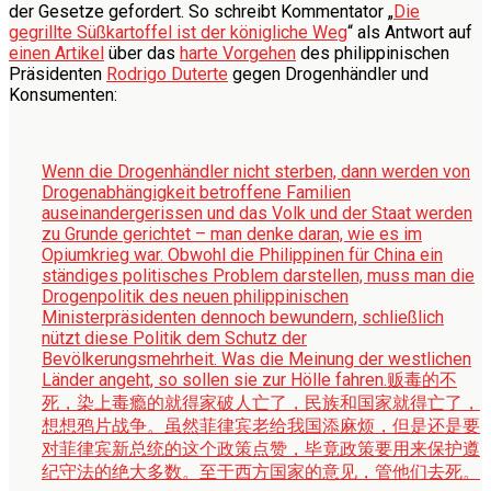
der Gesetze gefordert. So schreibt Kommentator „
Die
gegrillte Süßkartoffel ist der königliche Weg
“ als Antwort auf
einen Artikel
über das
harte Vorgehen
des philippinischen
Präsidenten
Rodrigo Duterte
gegen Drogenhändler und
Konsumenten:
Wenn die Drogenhändler nicht sterben, dann werden von
Drogenabhängigkeit betroffene Familien
auseinandergerissen und das Volk und der Staat werden
zu Grunde gerichtet – man denke daran, wie es im
Opiumkrieg war. Obwohl die Philippinen für China ein
ständiges politisches Problem darstellen, muss man die
Drogenpolitik des neuen philippinischen
Ministerpräsidenten dennoch bewundern, schließlich
nützt diese Politik dem Schutz der
Bevölkerungsmehrheit. Was die Meinung der westlichen
Länder angeht, so sollen sie zur Hölle fahren.
贩毒的不
死，染上毒瘾的就得家破人亡了，民族和国家就得亡了，
想想鸦片战争。虽然菲律宾老给我国添麻烦，但是还是要
对菲律宾新总统的这个政策点赞，毕竟政策要用来保护遵
纪守法的绝大多数。至于西方国家的意见，管他们去死。