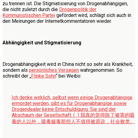
zu trennen ist. Die Stigmatisierung von Drogenabhängigen,
die nicht zuletzt durch die
Drogenpolitik der
Kommunistischen Partei
gefördert wird, schlägt sich auch in
den Meinungen der Internetkommentatoren wieder.
Abhängigkeit und Stigmatisierung
Drogenabhängigkeit wird in China nicht so sehr als Krankheit,
sondern als
persönliches Versagen
wahrgenommen. So
schreibt der „
Flinke Sohn
“ bei Weibo:
Ich denke wirklich, selbst wenn einige Drogenabhängige
ermordet werden, gibt es für Drogenabhängige sowie
Drogendealer keine Entschuldigung. Sie sind der
Abschaum der Gesellschaft.
(...) 我真的觉得除了被害的吸
毒的人以外，吸毒贩毒那些人不值得被原谅，社会败类。