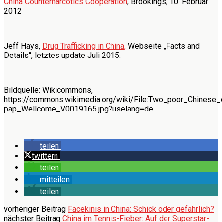
China Counternarcotics Cooperation
, Brookings, 10. Februar
2012
Jeff Hays,
Drug Trafficking in China,
Webseite „Facts and
Details“, letztes update Juli 2015.
Bildquelle: Wikicommons,
https://commons.wikimedia.org/wiki/File:Two_poor_Chinese
pap_Wellcome_V0019165.jpg?uselang=de
teilen
twittern
teilen
mitteilen
teilen
vorheriger Beitrag
Facekinis in China: Schick oder gefährlich?
nächster Beitrag
China im Tennis-Fieber: Auf der Superstar-