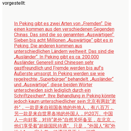
vorgestellt:
In Peking gibt es zwei Arten von „Fremden“. Die
einen kommen aus den verschiedenen Gegenden
Chinas. Das sind die so genannten „Auswärtigen“.
Sieben bis acht Millionen „Auswärtige“ gibt es in
Peking. Die anderen kommen aus
unterschiedlichen Ländern weltweit. Das sind die
„Ausländer“. In Peking gibt es ca. 200.000
Ausländer. Generell sind Chinesen sehr
gastfreundlich und Fremde werden bis auf’s
Äußerste umsorgt. In Peking werden sie wie
regelrechte „Superbürger“ behandelt. „Ausländer“
und „Auswärtige“, diese beiden Wörter
unterscheiden sich lediglich durch ein
Schriftzeichen*. Ihre Behandlung in Peking könnte
jedoch kaum unterschiedlicher sein.
北京有两款“老
外”，一款是来自祖国各地的外地人，有八百万，
另一款是来自世界各地的外国人，约20万。中国
人一向好客，对待“老外”自然关怀备至，在北京，
他们享受着“超级国民待遇”。只是，“外国人”和“外