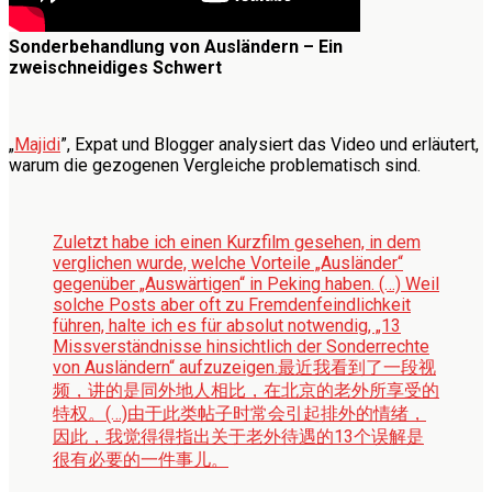
Sonderbehandlung von Ausländern – Ein
zweischneidiges Schwert
„
Majidi
”, Expat und Blogger analysiert das Video und erläutert,
warum die gezogenen Vergleiche problematisch sind.
Zuletzt habe ich einen Kurzfilm gesehen, in dem
verglichen wurde, welche Vorteile „Ausländer“
gegenüber „Auswärtigen“ in Peking haben. (…) Weil
solche Posts aber oft zu Fremdenfeindlichkeit
führen, halte ich es für absolut notwendig, „13
Missverständnisse hinsichtlich der Sonderrechte
von Ausländern“ aufzuzeigen.
最近我看到了一段视
频，讲的是同外地人相比，在北京的老外所享受的
特权。(…)由于此类帖子时常会引起排外的情绪，
因此，我觉得得指出关于老外待遇的13个误解是
很有必要的一件事儿。