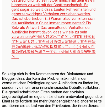
gastfreundlich zu sein. Aber manchmal geht es ein
bisschen zu weit mit der Gastfreundschaft. Es
geht sogar so weit, dass Leuten Fehlverhalten und
gesetzeswidriges Verhalten verziehen werden.
Das ist übertrieben. (…) Warum also verhalten sich
die Ausländer in China immer impertinenter? Ein
Satz als Antwort: Das anmaßende Verhalten der
Ausländer kommt davon, dass wir sie zu sehr
verwöhnen.
误中国人好客出了名的，但有时好客到
了对人家太好，甚至可以原谅人家错误，甚至违法
行为的地步，这就好客得有些过了。 (…) 外国人在
华为何越来越放肆 ? 一句话：外国人霸道是宠出来
的。
So zeigt sich in den Kommentaren der Diskutanten und
Blogger, dass der Kern der Problematik nicht in der
vermeintlichen Privilegierung von Ausländern zu finden ist,
sondern vielmehr eine innerchinesische Debatte reflektiert.
Die gesellschaftlichen Eliten stehen der sozialen
Ungerechtigkeit im eigenen Land sehr ambivalent gegenüber.
Einerseits fordern sie mehr Chancengleichheit, andererseits
profitieren sie selbst von den Privilegien, die ihnen dieses