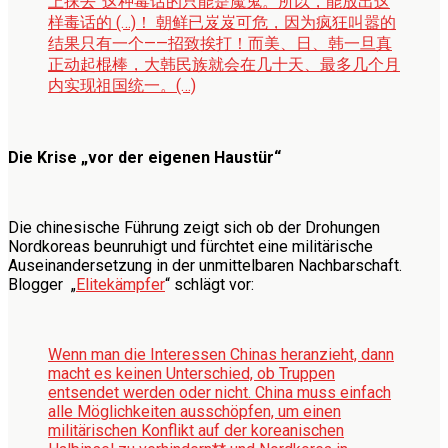
上抹去”这种毒话的只能是魔鬼。所以，能放出这
样毒话的 (…)！ 朝鲜已岌岌可危，因为疯狂叫嚣的
结果只有一个——招致挨打！而美、日、韩一旦真
正动起棍棒，大韩民族就会在几十天、最多几个月
内实现祖国统一。(…)
Die Krise „vor der eigenen Haustür“
Die chinesische Führung zeigt sich ob der Drohungen
Nordkoreas beunruhigt und fürchtet eine militärische
Auseinandersetzung in der unmittelbaren Nachbarschaft.
Blogger „
Elitekämpfer
“ schlägt vor:
Wenn man die Interessen Chinas heranzieht, dann
macht es keinen Unterschied, ob Truppen
entsendet werden oder nicht. China muss einfach
alle Möglichkeiten ausschöpfen, um einen
militärischen Konflikt auf der koreanischen