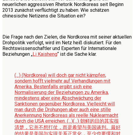
neuerlichen aggressiven Rhetorik Nordkoreas seit Beginn
2013 zunächst verflüchtigt zu haben. Wie schätzen
chinesische Netizens die Situation ein?
Die Frage nach den Zielen, die Nordkorea mit seiner aktuellen
Drohpolitik verfolgt, wird im Netz heiß diskutiert. Für den
Rechtswissenschaftler und Experten für Internationale
Beziehungen „
Li Kaisheng
“ ist die Sache klar.
(…) (Nordkorea) will doch gar nicht kämpfen,
sondern hofft vielmehr auf Verhandlungen mit
Amerika. Bestenfalls ergibt sich eine
Normalisierung der Beziehungen zu Amerika,
mindestens aber eine Abschwächung der
Sanktionen gegenüber Nordkorea. Vielleicht will
man durch die Drohungen aber auch eine stille
Anerkennung Nordkoreas als reelle Nuklearmacht
durch die USA erreichen. (…)
(…) 朝鲜的目的其实很
清楚，它并不想打仗，而是希望与美国谈判。最好
的结果是美国与实现关系正常化，至少也要缓和对