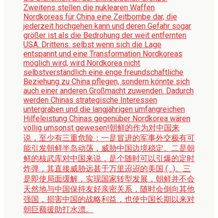
Zweitens stellen die nuklearen Waffen
Nordkoreas für China eine Zeitbombe dar, die
jederzeit hochgehen kann und deren Gefahr sogar
größer ist als die Bedrohung der weit entfernten
USA. Drittens: selbst wenn sich die Lage
entspannt und eine Transformation Nordkoreas
möglich wird, wird Nordkorea nicht
selbstverständlich eine enge freundschaftliche
Beziehung zu China pflegen, sondern könnte sich
auch einer anderen Großmacht zuwenden. Dadurch
werden Chinas strategische Interessen
untergraben und die langjährigen umfangreichen
Hilfeleistung Chinas gegenüber Nordkorea wären
völlig umsonst gewesen!
朝鲜的作为对中国来
说，至少有三重危险：一是冒进的军事外交极有可
能引发朝鲜半岛动荡，威胁中国边境稳定。二是朝
鲜的核武库对中国来说，是个随时可以引爆的定时
炸弹，其直接威胁远甚于万里迢迢的美国 (…)。三
是即使局面缓解，实现国家转型发展，朝鲜并不会
天然地与中国保持友好亲密关系，随时会倒向其他
强国，损害中国的战略利益，也使中国长期以来对
朝巨额援助打水漂。