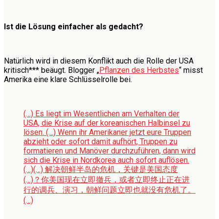
Ist die Lösung einfacher als gedacht?
Natürlich wird in diesem Konflikt auch die Rolle der USA
kritisch*** beäugt. Blogger „
Pflanzen des Herbstes
“ misst
Amerika eine klare Schlüsselrolle bei.
(…) Es liegt im Wesentlichen am Verhalten der
USA, die Krise auf der koreanischen Halbinsel zu
lösen. (…) Wenn ihr Amerikaner jetzt eure Truppen
abzieht oder sofort damit aufhört, Truppen zu
formatieren und Manöver durchzuführen, dann wird
sich die Krise in Nordkorea auch sofort auflösen.
(…)
(…) 解决朝鲜半岛的危机，关键是美国态度
(…)？你美国现在立即撤兵，或者立即终止正在进
行的调兵、演习，朝鲜问题立即也就没有危机了。
(…)