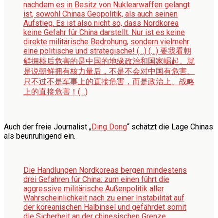
nachdem es in Besitz von Nuklearwaffen gelangt
ist, sowohl Chinas Geopolitik, als auch seinen
Aufstieg. Es ist also nicht so, dass Nordkorea
keine Gefahr für China darstellt. Nur ist es keine
direkte militärische Bedrohung, sondern vielmehr
eine politische und strategische! (…)
(…) 要我看朝
鲜拥核后危害的是中国的地缘政治和国家崛起。就
是说朝鲜拥有核力量后，不是不会对中国有危害。
只不过不是军事上的直接危害，而是政治上、战略
上的直接危害！(…)
Auch der freie Journalist „
Ding Dong
“ schätzt die Lage Chinas
als beunruhigend ein.
Die Handlungen Nordkoreas bergen mindestens
drei Gefahren für China: zum einen führt die
aggressive militärische Außenpolitik aller
Wahrscheinlichkeit nach zu einer Instabilität auf
der koreanischen Halbinsel und gefährdet somit
die Sicherheit an der chinesischen Grenze.