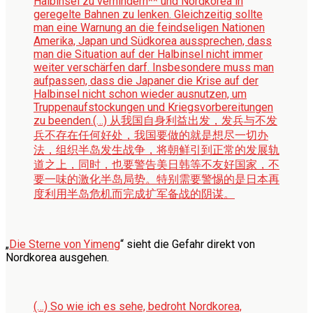
Halbinsel zu verhindern** und Nordkorea in
geregelte Bahnen zu lenken. Gleichzeitig sollte
man eine Warnung an die feindseligen Nationen
Amerika, Japan und Südkorea aussprechen, dass
man die Situation auf der Halbinsel nicht immer
weiter verschärfen darf. Insbesondere muss man
aufpassen, dass die Japaner die Krise auf der
Halbinsel nicht schon wieder ausnutzen, um
Truppenaufstockungen und Kriegsvorbereitungen
zu beenden.
(…) 从我国自身利益出发，发兵与不发
兵不存在任何好处，我国要做的就是想尽一切办
法，组织半岛发生战争，将朝鲜引到正常的发展轨
道之上，同时，也要警告美日韩等不友好国家，不
要一味的激化半岛局势。特别需要警惕的是日本再
度利用半岛危机而完成扩军备战的阴谋。
„
Die Sterne von Yimeng
“ sieht die Gefahr direkt von
Nordkorea ausgehen.
(…) So wie ich es sehe, bedroht Nordkorea,