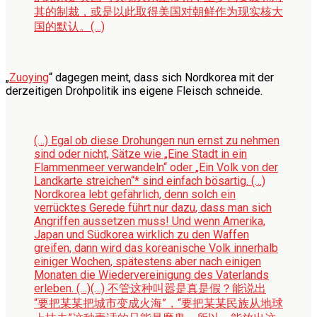
其的制裁，或是以此取得美国对朝鲜作为现实核大
国的默认。(…)
„
Zuoying
“ dagegen meint, dass sich Nordkorea mit der
derzeitigen Drohpolitik ins eigene Fleisch schneide.
(…) Egal ob diese Drohungen nun ernst zu nehmen
sind oder nicht, Sätze wie „Eine Stadt in ein
Flammenmeer verwandeln“ oder „Ein Volk von der
Landkarte streichen“* sind einfach bösartig. (…)
Nordkorea lebt gefährlich, denn solch ein
verrücktes Gerede führt nur dazu, dass man sich
Angriffen aussetzen muss! Und wenn Amerika,
Japan und Südkorea wirklich zu den Waffen
greifen, dann wird das koreanische Volk innerhalb
einiger Wochen, spätestens aber nach einigen
Monaten die Wiedervereinigung des Vaterlands
erleben. (…)
(…) 不管这种叫嚣是真是假？能说出
“要把某某把城市变成火海”，“要把某某民族从地球