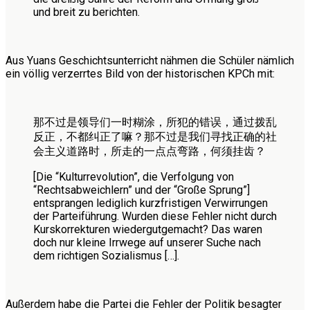
und breit zu berichten.
Aus Yuans Geschichtsunterricht nähmen die Schüler nämlich
ein völlig verzerrtes Bild von der historischen KPCh mit:
那不过是领导们一时糊涂，所犯的错误，通过拨乱
反正，不都纠正了嘛？那不过是我们寻找正确的社
会主义道路时，所走的一点点弯路，何须挂齿？
[Die “Kulturrevolution”, die Verfolgung von
“Rechtsabweichlern” und der “Große Sprung”]
entsprangen lediglich kurzfristigen Verwirrungen
der Parteiführung. Wurden diese Fehler nicht durch
Kurskorrekturen wiedergutgemacht? Das waren
doch nur kleine Irrwege auf unserer Suche nach
dem richtigen Sozialismus […].
Außerdem habe die Partei die Fehler der Politik besagter