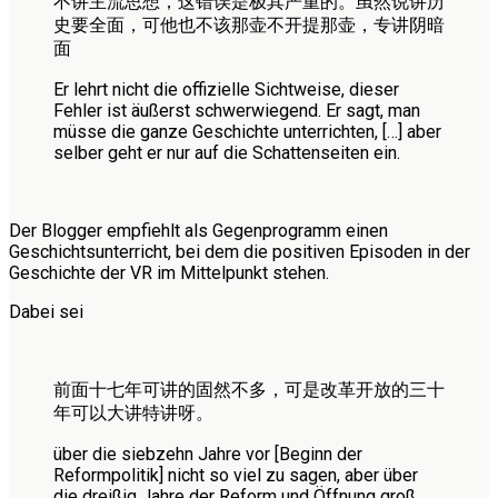
不讲主流思想，这错误是极其严重的。虽然说讲历
史要全面，可他也不该那壶不开提那壶，专讲阴暗
面
Er lehrt nicht die offizielle Sichtweise, dieser
Fehler ist äußerst schwerwiegend. Er sagt, man
müsse die ganze Geschichte unterrichten, […] aber
selber geht er nur auf die Schattenseiten ein.
Der Blogger empfiehlt als Gegenprogramm einen
Geschichtsunterricht, bei dem die positiven Episoden in der
Geschichte der VR im Mittelpunkt stehen.
Dabei sei
前面十七年可讲的固然不多，可是改革开放的三十
年可以大讲特讲呀。
über die siebzehn Jahre vor [Beginn der
Reformpolitik] nicht so viel zu sagen, aber über
die dreißig Jahre der Reform und Öffnung groß