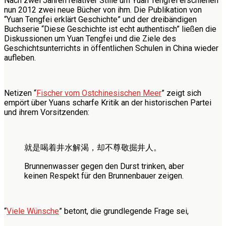
Nach zwei Jahren relativer Stille um Yuan Tengfei erschienen
nun 2012 zwei neue Bücher von ihm. Die Publikation von
“Yuan Tengfei erklärt Geschichte” und der dreibändigen
Buchserie “Diese Geschichte ist echt authentisch” ließen die
Diskussionen um Yuan Tengfei und die Ziele des
Geschichtsunterrichts in öffentlichen Schulen in China wieder
aufleben.
Netizen “
Fischer vom Ostchinesischen Meer
” zeigt sich
empört über Yuans scharfe Kritik an der historischen Partei
und ihrem Vorsitzenden:
就是喝着井水解渴，却不尊敬掘井人。
Brunnenwasser gegen den Durst trinken, aber
keinen Respekt für den Brunnenbauer zeigen.
“
Viele Wünsche
” betont, die grundlegende Frage sei,