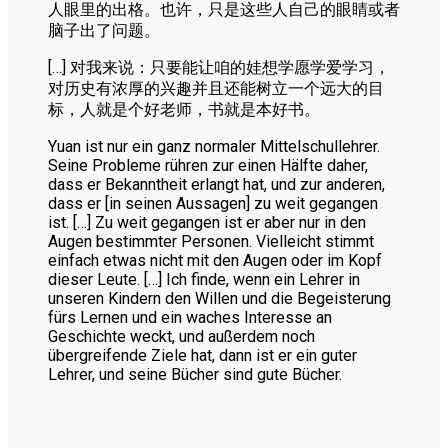
人眼里的出格。也许，只是这些人自己的眼睛或者
脑子出了问题。
[…] 对我来说：只要能让咱的娃想学愿学爱学习，
对历史有浓厚的兴趣并且还能树立一个远大的目
标，人就是个好老师，书就是本好书。
Yuan ist nur ein ganz normaler Mittelschullehrer.
Seine Probleme rühren zur einen Hälfte daher,
dass er Bekanntheit erlangt hat, und zur anderen,
dass er [in seinen Aussagen] zu weit gegangen
ist. […] Zu weit gegangen ist er aber nur in den
Augen bestimmter Personen. Vielleicht stimmt
einfach etwas nicht mit den Augen oder im Kopf
dieser Leute. […] Ich finde, wenn ein Lehrer in
unseren Kindern den Willen und die Begeisterung
fürs Lernen und ein waches Interesse an
Geschichte weckt, und außerdem noch
übergreifende Ziele hat, dann ist er ein guter
Lehrer, und seine Bücher sind gute Bücher.