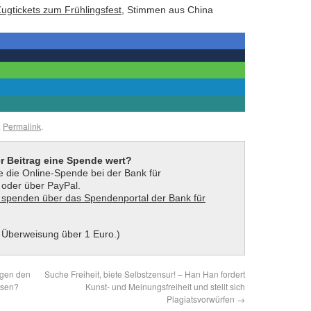
ugtickets zum Frühlingsfest
, Stimmen aus China
.
Permalink
.
er Beitrag eine Spende wert?
 die Online-Spende bei der Bank für
t oder über PayPal.
 Überweisung über 1 Euro.)
egen den
Suche Freiheit, biete Selbstzensur! – Han Han fordert
ssen?
Kunst- und Meinungsfreiheit und stellt sich
Plagiatsvorwürfen
→