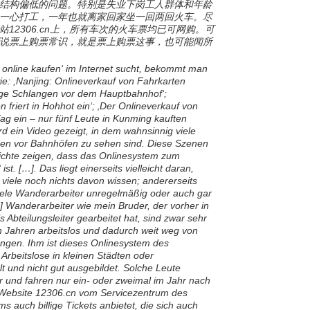
结构偏低的问题。特别是失业下岗工人群体和年龄
一心打工，一年也就离家回家坐一回两回火车。尽
12306.cn上，所有车次的火车票均已可网购。可
说票上购票常识，就是票上购票这事，也可能闻所
online kaufen‘ im Internet sucht, bekommt man
ie: ,Nanjing: Onlineverkauf von Fahrkarten
nge Schlangen vor dem Hauptbahnhof‘;
 friert in Hohhot ein‘; ‚Der Onlineverkauf von
Tag ein – nur fünf Leute in Kunming kauften
rd ein Video gezeigt, in dem wahnsinnig viele
en vor Bahnhöfen zu sehen sind. Diese Szenen
ichte zeigen, dass das Onlinesystem zum
st. […]. Das liegt einerseits vielleicht daran,
viele noch nichts davon wissen; andererseits
viele Wanderarbeiter unregelmäßig oder auch gar
…] Wanderarbeiter wie mein Bruder, der vorher in
Abteilungsleiter gearbeitet hat, sind zwar sehr
ehn Jahren arbeitslos und dadurch weit weg von
ngen. Ihm ist dieses Onlinesystem des
Arbeitslose in kleinen Städten oder
lt und nicht gut ausgebildet. Solche Leute
r und fahren nur ein- oder zweimal im Jahr nach
e Website 12306.cn vom Servicezentrum des
s auch billige Tickets anbietet, die sich auch