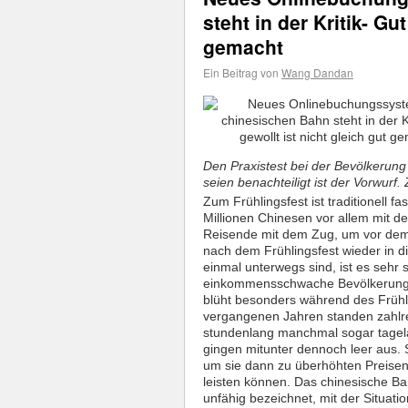
steht in der Kritik- Gu
gemacht
Ein Beitrag von
Wang Dandan
Den Praxistest bei der Bevölkerung
seien benachteiligt ist der Vorwu
Zum Frühlingsfest ist traditionell f
Millionen Chinesen vor allem mit d
Reisende mit dem Zug, um vor dem
nach dem Frühlingsfest wieder in 
einmal unterwegs sind, ist es sehr
einkommensschwache Bevölkerung
blüht besonders während des Frühli
vergangenen Jahren standen zahlre
stundenlang manchmal sogar tagelan
gingen mitunter dennoch leer aus. 
um sie dann zu überhöhten Preisen 
leisten können. Das chinesische Ba
unfähig bezeichnet, mit der Situat