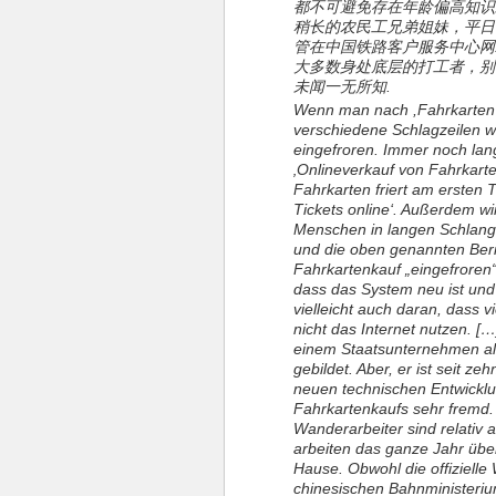
都不可避免存在年龄偏高知识
稍长的农民工兄弟姐妹，平日
管在中国铁路客户服务中心网站
大多数身处底层的打工者，别
未闻一无所知.
Wenn man nach ,Fahrkarten 
verschiedene Schlagzeilen w
eingefroren. Immer noch la
‚Onlineverkauf von Fahrkarten
Fahrkarten friert am ersten 
Tickets online‘. Außerdem wi
Menschen in langen Schlang
und die oben genannten Ber
Fahrkartenkauf „eingefroren“ i
dass das System neu ist und 
vielleicht auch daran, dass 
nicht das Internet nutzen. [
einem Staatsunternehmen als 
gebildet. Aber, er ist seit z
neuen technischen Entwicklu
Fahrkartenkaufs sehr fremd. 
Wanderarbeiter sind relativ a
arbeiten das ganze Jahr übe
Hause. Obwohl die offiziell
chinesischen Bahnministerium