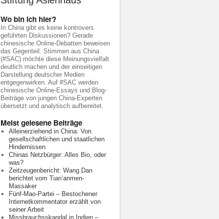
Stiftung Asienhaus
Wo bin ich hier?
In China gibt es keine kontrovers
geführten Diskussionen? Gerade
chinesische Online-Debatten beweisen
das Gegenteil. Stimmen aus China
(#SAC) möchte diese Meinungsvielfalt
deutlich machen und der einseitigen
Darstellung deutscher Medien
entgegenwirken. Auf #SAC werden
chinesische Online-Essays und Blog-
Beiträge von jungen China-Experten
übersetzt und analytisch aufbereitet.
Meist gelesene Beiträge
Alleinerziehend in China: Von
gesellschaftlichen und staatlichen
Hindernissen
Chinas Netzbürger: Alles Bio, oder
was?
Zeitzeugenbericht: Wang Dan
berichtet vom Tian’anmen-
Massaker
Fünf-Mao-Partei – Bestochener
Internetkommentator erzählt von
seiner Arbeit
Missbrauchsskandal in Indien –