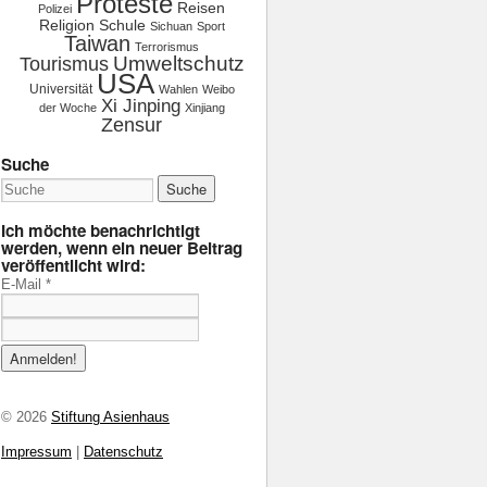
Proteste
Reisen
Polizei
Religion
Schule
Sichuan
Sport
Taiwan
Terrorismus
Tourismus
Umweltschutz
USA
Universität
Wahlen
Weibo
Xi Jinping
der Woche
Xinjiang
Zensur
Suche
Ich möchte benachrichtigt
werden, wenn ein neuer Beitrag
veröffentlicht wird:
E-Mail
*
© 2026
Stiftung Asienhaus
Impressum
|
Datenschutz