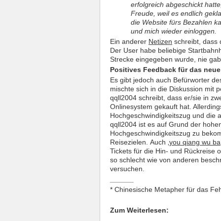
erfolgreich abgeschickt hatt
Freude, weil es endlich gekla
die Website fürs Bezahlen k
und mich wieder einloggen.
Ein anderer
Netizen
schreibt, dass 
Der User habe beliebige Startbah
Strecke eingegeben wurde, nie gab
Positives Feedback für das neue
Es gibt jedoch auch Befürworter 
mischte sich in die Diskussion mit p
qqll2004 schreibt, dass er/sie in z
Onlinesystem gekauft hat. Allerding
Hochgeschwindigkeitszug und die a
qqll2004 ist es auf Grund der hohen
Hochgeschwindigkeitszug zu bekomm
Reisezielen. Auch ‚
you qiang wu ba
Tickets für die Hin- und Rückreise
so schlecht wie von anderen besc
versuchen.
______
* Chinesische Metapher für das Feh
Zum Weiterlesen: