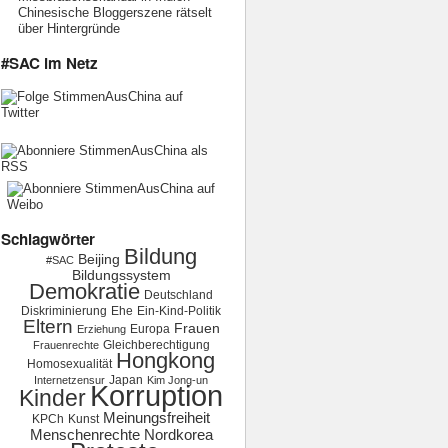
Chinesische Bloggerszene rätselt
über Hintergründe
#SAC im Netz
Schlagwörter
Bildung
Beijing
#SAC
Bildungssystem
Demokratie
Deutschland
Diskriminierung
Ehe
Ein-Kind-Politik
Eltern
Frauen
Europa
Erziehung
Gleichberechtigung
Frauenrechte
Hongkong
Homosexualität
Japan
Internetzensur
Kim Jong-un
Korruption
Kinder
Meinungsfreiheit
KPCh
Kunst
Menschenrechte
Nordkorea