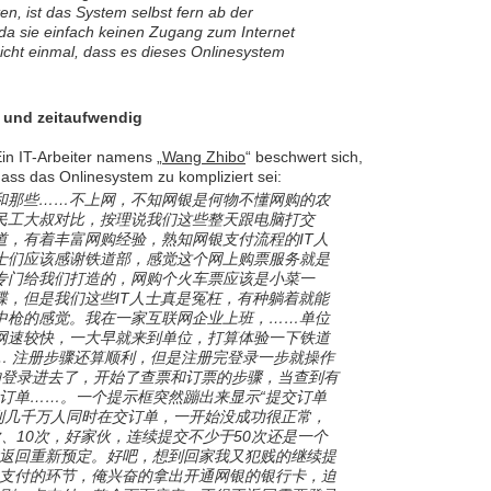
en, ist das System selbst fern ab der
 da sie einfach keinen Zugang zum Internet
icht einmal, dass es dieses Onlinesystem
t und zeitaufwendig
in IT-Arbeiter namens „
Wang Zhibo
“ beschwert sich,
ass das Onlinesystem zu kompliziert sei:
和那些……不上网，不知网银是何物不懂网购的农
民工大叔对比，按理说我们这些整天跟电脑打交
道，有着丰富网购经验，熟知网银支付流程的IT人
士们应该感谢铁道部，感觉这个网上购票服务就是
专门给我们打造的，网购个火车票应该是小菜一
碟，但是我们这些IT人士真是冤枉，有种躺着就能
中枪的感觉。我在一家互联网企业上班，……单位
网速较快，一大早就来到单位，打算体验一下铁道
… 注册步骤还算顺利，但是注册完登录一步就操作
的登录进去了，开始了查票和订票的步骤，当查到有
订单……。一个提示框突然蹦出来显示“提交订单
到几千万人同时在交订单，一开始没成功很正常，
、10次，好家伙，连续提交不少于50次还是一个
返回重新预定。好吧，想到回家我又犯贱的继续提
支付的环节，俺兴奋的拿出开通网银的银行卡，迫