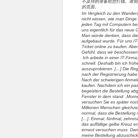
不及待的准备给您打钱。谁知
的页面。
Im Vergleich zu den Wanderar
nicht wissen, wie man Dinge on
jeden Tag mit Computern be
uns eigentlich für das neue
Man würde denken, dass dies
aufgebaut wurde. Für uns IT-
Ticket online zu kaufen. Aber
Gefühl, dass wir beschossen
Ich arbeite in einer IT-Firma,
schnell. Deshalb bin ich frü
auszuprobieren. […] Die Reg
nach der Registrierung habe 
Nach der schwierigen Anmeld
kaufen. Nachdem ich ein pas
begeistert die Bestellung abg
Fenster in dem stand: ‚Momen
versuchen Sie es später noch
Millionen Menschen gleichzeit
normal, dass die Bestellung 
[…]. Einmal, fünfmal, zehnma
das auffällige gelbe Kreuz e
erneut versuchen muss. Dann
meine Bestellung abzuschick