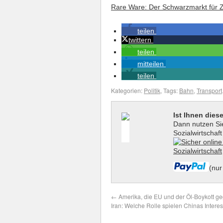
Rare Ware: Der Schwarzmarkt für Z
teilen
twittern
teilen
mitteilen
teilen
Kategorien:
Politik
, Tags:
Bahn
,
Transport
Ist Ihnen dies
Dann nutzen Sie
Sozialwirtschaf
(nur
←
Amerika, die EU und der Öl-Boykott g
Iran: Welche Rolle spielen Chinas Intere