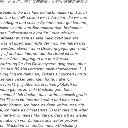
刚一点支付，整个页面瘫痪，不得不返回需要登录
beitern, die das Internet nicht nutzen und auch
line bestellt, sollten wir IT-Arbeiter, die wir uns
schäftigen und solche Systeme sehr gut kennen,
 Onlinesystem vom Bahnministerium bedanken.
es Onlinesystem extra für Leute wie uns
Arbeiter müsste es eine Kleinigkeit sein ein
 das ist überhaupt nicht der Fall. Wir haben das
 werden, obwohl wir in Deckung gegangen sind.*
 […] und das Internet auf der Arbeit ist sehr
her zur Arbeit gegangen um den Service
istrierung für das Onlinesystem ging noch, aber
ich fast 80 Mal versucht, mich einzuloggen. […]
ung fing ich damit an, Tickets zu suchen und zu
sendes Ticket gefunden hatte, habe ich
eschickt. […]. Aber da erschien plötzlich ein
tan gibt es zu viele Bestellungen. Bitte
 einmal.‘ Ich dachte, dass wahrscheinlich grade
ig Tickets im Internet kaufen und hielt es für
nicht klappte. Ich habe es dann weiter versucht.
l, ich habe es mindestens 50 Mal versucht. Aber
rinnerte mich jedes Mal daran, dass ich es wieder
 habe ich von Zuhause aus weiter probiert
en. Nachdem ich endlich meine Bestellung