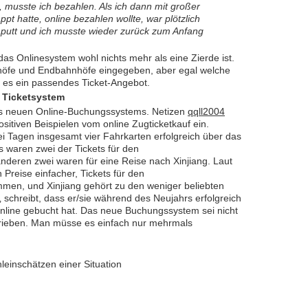
e, musste ich bezahlen. Als ich dann mit großer
ppt hatte, online bezahlen wollte, war plötzlich
aputt und ich musste wieder zurück zum Anfang
das Onlinesystem wohl nichts mehr als eine Zierde ist.
nhöfe und Endbahnhöfe eingegeben, aber egal welche
 es ein passendes Ticket-Angebot.
 Ticketsystem
des neuen Online-Buchungssystems. Netizen
qqll2004
ositiven Beispielen vom online Zugticketkauf ein.
wei Tagen insgesamt vier Fahrkarten erfolgreich über das
s waren zwei der Tickets für den
nderen zwei waren für eine Reise nach Xinjiang. Laut
 Preise einfacher, Tickets für den
en, und Xinjiang gehört zu den weniger beliebten
‚ schreibt, dass er/sie während des Neujahrs erfolgreich
 online gebucht hat. Das neue Buchungssystem sei nicht
hrieben. Man müsse es einfach nur mehrmals
leinschätzen einer Situation