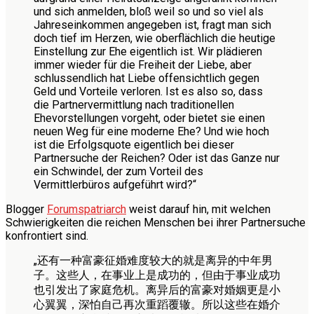
und sich anmelden, bloß weil so und so viel als
Jahreseinkommen angegeben ist, fragt man sich
doch tief im Herzen, wie oberflächlich die heutige
Einstellung zur Ehe eigentlich ist. Wir plädieren
immer wieder für die Freiheit der Liebe, aber
schlussendlich hat Liebe offensichtlich gegen
Geld und Vorteile verloren. Ist es also so, dass
die Partnervermittlung nach traditionellen
Ehevorstellungen vorgeht, oder bietet sie einen
neuen Weg für eine moderne Ehe? Und wie hoch
ist die Erfolgsquote eigentlich bei dieser
Partnersuche der Reichen? Oder ist das Ganze nur
ein Schwindel, der zum Vorteil des
Vermittlerbüros aufgeführt wird?“
Blogger
Forumspatriarch
weist darauf hin, mit welchen
Schwierigkeiten die reichen Menschen bei ihrer Partnersuche
konfrontiert sind.
„还有一种富豪征婚难度较大的就是离异的中年男
子。这些人，在事业上是成功的，但由于事业成功
也引发出了家庭危机。离异后的富豪对婚姻更是小
心翼翼，深怕自己再次重蹈覆辙。所以这些在婚介