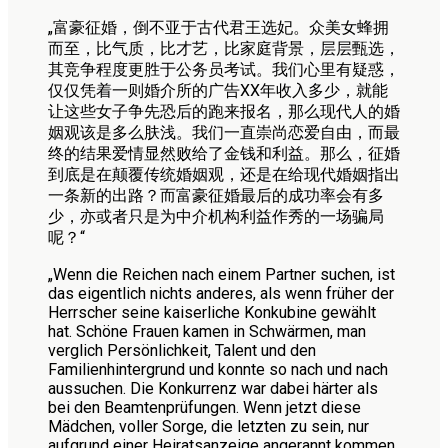
„富豪征婚，倒不亚于古代君王选妃。众美女蜂拥
而至，比气质，比才艺，比家庭背景，层层甄选，
其竞争程度更胜于公务员考试。我们心里有疑惑，
仅仅凭着一则婚介所的广告XX年收入多少，就能
让这些女子争先恐后的跑来报名，那么现代人的婚
姻观该是多么肤浅。我们一直崇尚恋爱自由，而最
终的结果爱情显然败给了金钱和利益。那么，征婚
到底是在颠覆传统婚姻观，还是在给现代婚姻指出
一条新的出路？而富豪征婚最后的成功率会有多
少，亦或者只是为中介机构利益作秀的一场骗局
呢？“
„Wenn die Reichen nach einem Partner suchen, ist
das eigentlich nichts anderes, als wenn früher der
Herrscher seine kaiserliche Konkubine gewählt
hat. Schöne Frauen kamen in Schwärmen, man
verglich Persönlichkeit, Talent und den
Familienhintergrund und konnte so nach und nach
aussuchen. Die Konkurrenz war dabei härter als
bei den Beamtenprüfungen. Wenn jetzt diese
Mädchen, voller Sorge, die letzten zu sein, nur
aufgrund einer Heiratsanzeige angerannt kommen