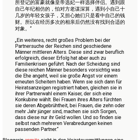
所登记的富豪就像皇帝选妃一样选择伴侣。遇到跟
自己年纪相仿的，怕对方老谋深算，遇到小自己十
几岁的年轻女孩子，又担心她们只是看中自己的钱
财。所以在经历多次的相亲后仍然没有找到合适的
对象。“
„Ein weiteres, recht großes Problem bei der
Partnersuche der Reichen sind geschiedene
Männer mittleren Alters. Diese sind zwar beruflich
erfolgreich, dieser Erfolg hat aber auch zu
Familienkrisen geführt. Nach der Scheidung sind
diese reichen Männer besonders vorsichtig was
die Ehe angeht, weil sie große Angst vor einem
erneuten Scheitern haben. Wenn sie sich dann für
Heiratsanzeigen registriert haben, gleichen sie in
ihrer Partnerwahl einem Kaiser, der sich eine
Konkubine wählt. Bei Frauen ihres Alters fürchten
sie deren Abgebrühtheit, bei Frauen, die zehn oder
mehr Jahr jünger sind, machen sie sich Sorgen,
dass diese nur ihr Geld wollen. Und so finden sie
selbst nach mehreren Verabredungen keinen
passenden Partner.“