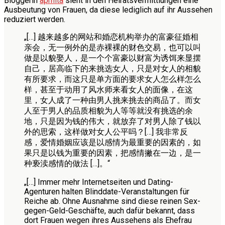
Bloggerin
apmita
sieht in den Heiratsvermittlungen eine
Ausbeutung von Frauen, da diese lediglich auf ihr Aussehen
reduziert werden.
„[…] 越来越多的网站和婚恋机构举办的富豪征婚相
亲会，无一例外的是赤裸裸的财色交易，也可以叫
做是以貌娶人，是一个个富豪以财富为诱饵来显摆
自己，居高临下的来挑选女人，只是对女人的相貌
有所要求，而这只是单方面的要求女人怎么样怎么
样，甚至于动用了风水师来看女人的面像，在这
里，女人成了一种由男人挑来挑去的商品了。而女
人至于男人的品质相貌为人等等就没有挑选的余
地，只是因为钱的伟大，就放弃了对男人除了钱以
外的思索，这样做对女人公平吗？[…] 我非常反
感，爱情婚姻应该是以感情为最重要的因素的，如
果只是以钱为重要的因素，把感情撇在一边，是一
种亵渎感情的做法 […]。“
„[…] Immer mehr Internetseiten und Dating-
Agenturen halten Blinddate-Veranstaltungen für
Reiche ab. Ohne Ausnahme sind diese reinen Sex-
gegen-Geld-Geschäfte, auch dafür bekannt, dass
dort Frauen wegen ihres Aussehens als Ehefrau