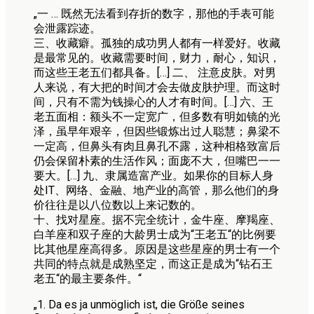
„一 … 既然无法看到存折的数字，那他的手表可能
会泄露踪迹。
三、收藏癖。孤独的成功男人都有一样爱好。收藏
是最常见的。收藏需要时间，财力，耐心，知识，
而这些王老五们都具备。[…] 二、 注意皮肤。对男
人来说，有大把的时间才会去做皮肤护理。而这时
间，只有不需为钱操心的人才有时间。[…] 六、王
老五面相：额头不一定宽广，但多数有明如镜的光
泽，虽早年艰辛，但因些锻炼出过人聪慧；鼻梁不
一定高，但鼻头有肉且鼻孔不露，这种相格致富后
仍会保留朴素的生活作风；面庞不大，但嘴巴一一
要大。[…] 九、隶属造富产业。如果你的目标人身
处IT、网络、金融、地产业的高管，那么他们的身
价往往是以八位数以上来记数的。
十、找对星座。据不完全统计，金牛座、摩羯座、
白羊座和双子座的大龄男士成为“王老五“的比例要
比其他星座高得多。原因是这些星座的男士有一个
共同的特点就是成熟坚定，而这正是成为“钻石王
老五“的最主要条件。“
„1. Da es ja unmöglich ist, die Größe seines