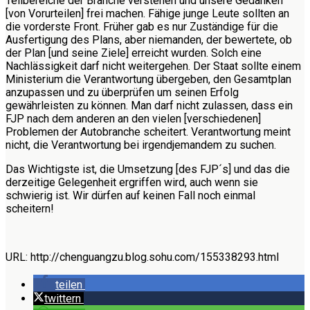
Teilbereiche der Branche verstehen und unsere Gedanken
[von Vorurteilen] frei machen. Fähige junge Leute sollten an
die vorderste Front. Früher gab es nur Zuständige für die
Ausfertigung des Plans, aber niemanden, der bewertete, ob
der Plan [und seine Ziele] erreicht wurden. Solch eine
Nachlässigkeit darf nicht weitergehen. Der Staat sollte einem
Ministerium die Verantwortung übergeben, den Gesamtplan
anzupassen und zu überprüfen um seinen Erfolg
gewährleisten zu können. Man darf nicht zulassen, dass ein
FJP nach dem anderen an den vielen [verschiedenen]
Problemen der Autobranche scheitert. Verantwortung meint
nicht, die Verantwortung bei irgendjemandem zu suchen.
Das Wichtigste ist, die Umsetzung [des FJP´s] und das die
derzeitige Gelegenheit ergriffen wird, auch wenn sie
schwierig ist. Wir dürfen auf keinen Fall noch einmal
scheitern!
URL: http://chenguangzu.blog.sohu.com/155338293.html
teilen
twittern