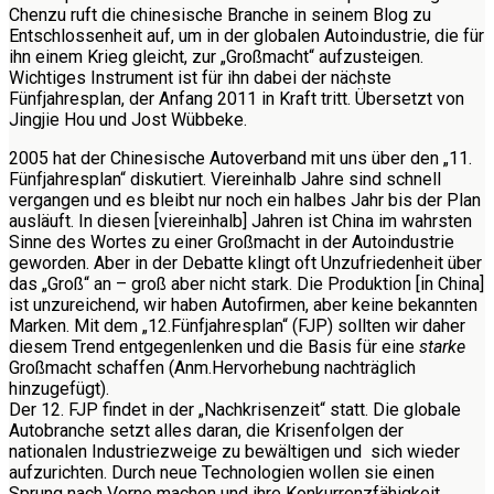
Chenzu ruft die chinesische Branche in seinem Blog zu
Entschlossenheit auf, um in der globalen Autoindustrie, die für
ihn einem Krieg gleicht, zur „Großmacht“ aufzusteigen.
Wichtiges Instrument ist für ihn dabei der nächste
Fünfjahresplan, der Anfang 2011 in Kraft tritt. Übersetzt von
Jingjie Hou und Jost Wübbeke.
2005 hat der Chinesische Autoverband mit uns über den „11.
Fünfjahresplan“ diskutiert. Viereinhalb Jahre sind schnell
vergangen und es bleibt nur noch ein halbes Jahr bis der Plan
ausläuft. In diesen [viereinhalb] Jahren ist China im wahrsten
Sinne des Wortes zu einer Großmacht in der Autoindustrie
geworden. Aber in der Debatte klingt oft Unzufriedenheit über
das „Groß“ an – groß aber nicht stark. Die Produktion [in China]
ist unzureichend, wir haben Autofirmen, aber keine bekannten
Marken. Mit dem „12.Fünfjahresplan“ (FJP) sollten wir daher
diesem Trend entgegenlenken und die Basis für eine
starke
Großmacht schaffen (Anm.Hervorhebung nachträglich
hinzugefügt).
Der 12. FJP findet in der „Nachkrisenzeit“ statt. Die globale
Autobranche setzt alles daran, die Krisenfolgen der
nationalen Industriezweige zu bewältigen und sich wieder
aufzurichten. Durch neue Technologien wollen sie einen
Sprung nach Vorne machen und ihre Konkurrenzfähigkeit