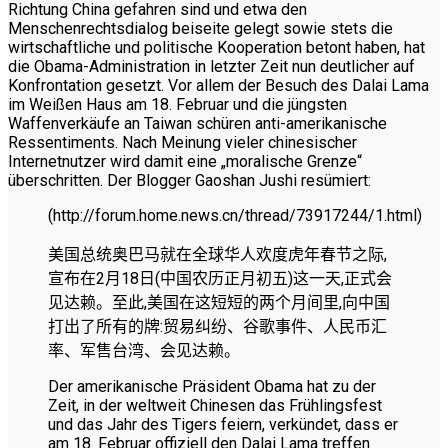
Richtung China gefahren sind und etwa den
Menschenrechtsdialog beiseite gelegt sowie stets die
wirtschaftliche und politische Kooperation betont haben, hat
die Obama-Administration in letzter Zeit nun deutlicher auf
Konfrontation gesetzt. Vor allem der Besuch des Dalai Lama
im Weißen Haus am 18. Februar und die jüngsten
Waffenverkäufe an Taiwan schüren anti-amerikanische
Ressentiments. Nach Meinung vieler chinesischer
Internetnutzer wird damit eine „moralische Grenze“
überschritten. Der Blogger Gaoshan Jushi resümiert:
(http://forum.home.news.cn/thread/73917244/1.html)
美国总统奥巴马就在全球华人欢度虎年春节之际,
宣布在
2
月
18
日(中国农历正月初五)这一天,正式会
见达赖。至此,美国在这短短的两个月间里,向中国
打出了所有的牌:贸易纠纷、谷歌事件、人民币汇
率、军售台湾、会见达赖。
Der amerikanische Präsident Obama hat zu der
Zeit, in der weltweit Chinesen das Frühlingsfest
und das Jahr des Tigers feiern, verkündet, dass er
am 18. Februar offiziell den Dalai Lama treffen