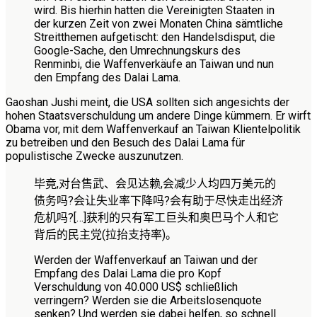
wird. Bis hierhin hatten die Vereinigten Staaten in
der kurzen Zeit von zwei Monaten China sämtliche
Streitthemen aufgetischt: den Handelsdisput, die
Google-Sache, den Umrechnungskurs des
Renminbi, die Waffenverkäufe an Taiwan und nun
den Empfang des Dalai Lama.
Gaoshan Jushi meint, die USA sollten sich angesichts der
hohen Staatsverschuldung um andere Dinge kümmern. Er wirft
Obama vor, mit dem Waffenverkauf an Taiwan Klientelpolitik
zu betreiben und den Besuch des Dalai Lama für
populistische Zwecke auszunutzen.
毕竟,对台售武、会见达赖,会减少人均四万美元的
债务吗?会让失业率下降吗?会有助于尽快走出经济
危机吗?
[…]
获利的只有军工巨头和奥巴马个人和它
背后的民主党(拉抬支持率)。
Werden der Waffenverkauf an Taiwan und der
Empfang des Dalai Lama die pro Kopf
Verschuldung von 40.000 US$ schließlich
verringern? Werden sie die Arbeitslosenquote
senken? Und werden sie dabei helfen, so schnell