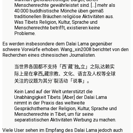
Menschenrechte gewährleistet sind. […] mehr als
40.000 buddhistische Mönche üben gemäß
traditionellen Bräuchen religiöse Aktivitäten aus.
Was Tibets Religion, Kultur, Sprache und
Menschenrechte betrifft, existieren keine
Probleme.
Es werden insbesondere dem Dalai Lama gegenüber
schwere Vorwürfe erhoben. Wang_xin2008 berichtet von den
Recherchen eines chinesischen Journalisten.
当世界各国都不支持「西
`
藏
`
独
„
立」之际,达赖实
际上是在拿西
„
藏宗教、文化、语言及人权等全球
关注的议题为其分
`
裂活动「说事」
。
Kein Land auf der Welt unterstützt die
Unabhängigkeit Tibets. [Aber] der Dalai Lama
nimmt in der Praxis das weltweite
Gesprächsthema der Religion, Kultur, Sprache und
Menschenrechte in Tibet, um für seine
separatistischen Aktivitäten Werbung zu machen.
Viele User sehen im Empfang des Dalai Lama jedoch auch