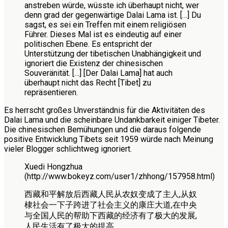
anstreben würde, wüsste ich überhaupt nicht, wer
denn grad der gegenwärtige Dalai Lama ist. […] Du
sagst, es sei ein Treffen mit einem religiösen
Führer. Dieses Mal ist es eindeutig auf einer
politischen Ebene. Es entspricht der
Unterstützung der tibetischen Unabhängigkeit und
ignoriert die Existenz der chinesischen
Souveränität. […] [Der Dalai Lama] hat auch
überhaupt nicht das Recht [Tibet] zu
repräsentieren.
Es herrscht großes Unverständnis für die Aktivitäten des
Dalai Lama und die scheinbare Undankbarkeit einiger Tibeter.
Die chinesischen Bemühungen und die daraus folgende
positive Entwicklung Tibets seit 1959 würde nach Meinung
vieler Blogger schlichtweg ignoriert.
Xuedi Hongzhua
(http://www.bokeyz.com/user1/zhhong/157958.html)
西藏和平解放后西藏人民从农奴变成了主人,从奴
棣社会一下子跨进了社会主义的康庄大道,在中央
与全国人民的帮助下西藏的经济有了极大的发展,
人民生活有了极大的提高。