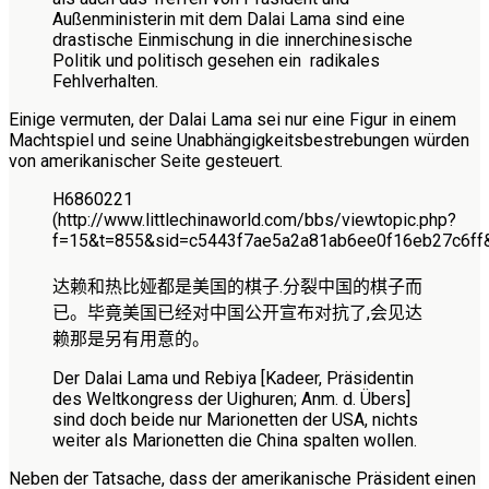
Außenministerin mit dem Dalai Lama sind eine
drastische Einmischung in die innerchinesische
Politik und politisch gesehen ein radikales
Fehlverhalten.
Einige vermuten, der Dalai Lama sei nur eine Figur in einem
Machtspiel und seine Unabhängigkeitsbestrebungen würden
von amerikanischer Seite gesteuert.
H6860221
(http://www.littlechinaworld.com/bbs/viewtopic.php?
f=15&t=855&sid=c5443f7ae5a2a81ab6ee0f16eb27c6ff&
达赖和热比娅都是美国的棋子
.
分裂中国的棋子而
已。毕竟美国已经对中国公开宣布对抗了,会见达
赖那是另有用意的。
Der Dalai Lama und Rebiya [Kadeer, Präsidentin
des Weltkongress der Uighuren; Anm. d. Übers]
sind doch beide nur Marionetten der USA, nichts
weiter als Marionetten die China spalten wollen.
Neben der Tatsache, dass der amerikanische Präsident einen