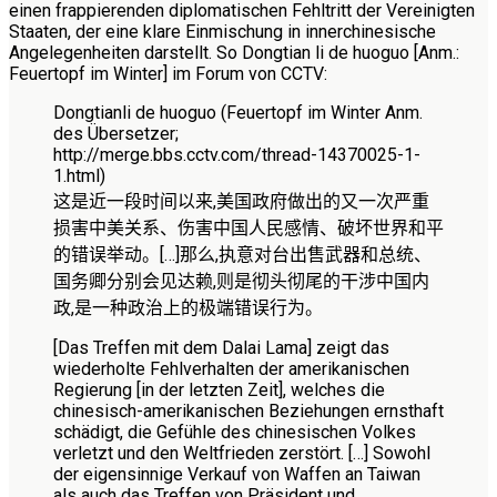
einen frappierenden diplomatischen Fehltritt der Vereinigten
Staaten, der eine klare Einmischung in innerchinesische
Angelegenheiten darstellt. So Dongtian li de huoguo [Anm.:
Feuertopf im Winter] im Forum von CCTV:
Dongtianli de huoguo
(Feuertopf im Winter Anm.
des Übersetzer
;
http://merge.bbs.cctv.com/thread-14370025-1-
1.html)
这是近一段时间以来,美国政府做出的又一次严重
损害中美关系、伤害中国人民感情、破坏世界和平
的错误举动
。
[…]
那么,执意对台出售武器和总统、
国务卿分别会见达赖,则是彻头彻尾的干涉中国内
政,是一种政治上的极端错误行为
。
[Das Treffen mit dem Dalai Lama] zeigt das
wiederholte Fehlverhalten der amerikanischen
Regierung [in der letzten Zeit], welches die
chinesisch-amerikanischen Beziehungen ernsthaft
schädigt, die Gefühle des chinesischen Volkes
verletzt und den Weltfrieden zerstört. […] Sowohl
der eigensinnige Verkauf von Waffen an Taiwan
als auch das Treffen von Präsident und