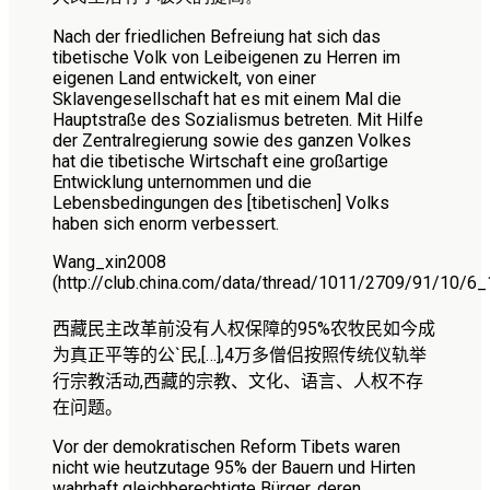
Nach der friedlichen Befreiung hat sich das
tibetische Volk von Leibeigenen zu Herren im
eigenen Land entwickelt, von einer
Sklavengesellschaft hat es mit einem Mal die
Hauptstraße des Sozialismus betreten. Mit Hilfe
der Zentralregierung sowie des ganzen Volkes
hat die tibetische Wirtschaft eine großartige
Entwicklung unternommen und die
Lebensbedingungen des [tibetischen] Volks
haben sich enorm verbessert.
Wang_xin2008
(http://club.china.com/data/thread/1011/2709/91/10/6_1
西
藏民主改革前没有人权保障的
95%
农牧民如今成
为真正平等的公
`
民,
[…]
,
4
万多僧侣按照传统仪轨举
行宗教活动,西藏的宗教、文化、语言、人权不存
在问题
。
Vor der demokratischen Reform Tibets waren
nicht wie heutzutage 95% der Bauern und Hirten
wahrhaft gleichberechtigte Bürger, deren