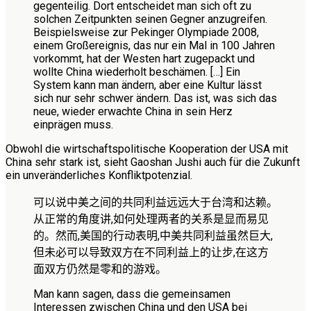
gegenteilig. Dort entscheidet man sich oft zu
solchen Zeitpunkten seinen Gegner anzugreifen.
Beispielsweise zur Pekinger Olympiade 2008,
einem Großereignis, das nur ein Mal in 100 Jahren
vorkommt, hat der Westen hart zugepackt und
wollte China wiederholt beschämen. […] Ein
System kann man ändern, aber eine Kultur lässt
sich nur sehr schwer ändern. Das ist, was sich das
neue, wieder erwachte China in sein Herz
einprägen muss.
Obwohl die wirtschaftspolitische Kooperation der USA mit
China sehr stark ist, sieht Gaoshan Jushi auch für die Zukunft
ein unveränderliches Konfliktpotenzial.
可以说中美之间的共同利益远远大于台湾和达赖。
从正常的角度讲,如何处理两者的关系是显而易见
的。然而,美国的行动表明,中美共同利
益虽然巨大,
但未必可以导致双方在不同利益上的让步,在这方
面双方仍然是零和的游戏。
Man kann sagen, dass die gemeinsamen
Interessen zwischen China und den USA bei