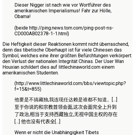
Dieser Nigger ist nach wie vor Wortführer des
amerikanischen Imperialismus! Fahr zur Hölle,
Obama!
(beide
http://ping.news.tom.com/ping-post-ns-
CD000AB02378-1-1.html)
Die Heftigkeit dieser Reaktionen kommt nicht überraschend,
denn das tibetische Oberhaupt ist für viele Chinesen das
Symbol, welches eine ihrer größten Befürchtungen verkörpert:
den Verlust der nationalen Integrität Chinas. Der User Wan
Houxian schildert dies auf littlechinaworld.com einem
amerikanischen Studenten.
(http://www.littlechinaworld.com/bbs/viewtopic.php?
f=15&t=855)
他要是不搞藏独,我连现任达赖是谁都不知道。
[…]
至于你说的和宗教首领会面,这次会面完全上升到
了政治,相当于支持西藏独立,无视中国主权的存在
[…]
他也没有代表全
[…]
Wenn er nicht die Unabhängigkeit Tibets