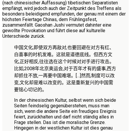
(nach chinesischer Auffassung) tibetischen Separatisten
empfängt, wird jedoch auch der Zeitpunkt des Treffens als
besonders beleidigend empfunden, der genau mit einem der
höchsten Feiertage Chinas, dem Frühlingsfest,
zusammenfällt. Gaoshan Jushi vermutet dahinter eine
gewollte Provokation und führt diese auf kulturelle
Unterschiede zurück.
中国文化,即使双方再敌对,也要回避在对方有红、
白喜事的时机发难。这就是道德底线。但西方文
化,正好相反,往往选在这个时候对对手进行攻击。
比如,
2008
年北京奥运会,对于百年才有的盛事,西方
却抓住不放,一再要中国难堪。
[…]
然而,制度可以改
变,文化却是难以改变的。这是重新复兴的中国需
要铭心切记的。
In der chinesischen Kultur, selbst wenn sich beide
Seiten feindselig gegenüberstehen, muss man
sich, wenn die andere Seite ein freudiges Ereignis
feiert, zurückhalten und darf nicht ständig alles in
Frage stellen. Das ist die moralische Grenze.
Hingegen in der westlichen Kultur ist dies genau