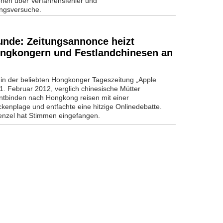
onen über Verfahrensfehler und
ngsversuche.
nde: Zeitungsannonce heizt
ngkongern und Festlandchinesen an
l in der beliebten Hongkonger Tageszeitung „Apple
1. Februar 2012, verglich chinesische Mütter
ntbinden nach Hongkong reisen mit einer
kenplage und entfachte eine hitzige Onlinedebatte.
nzel hat Stimmen eingefangen.