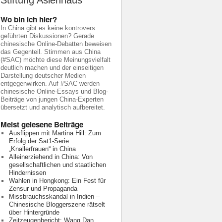
Stiftung Asienhaus
Wo bin ich hier?
In China gibt es keine kontrovers
geführten Diskussionen? Gerade
chinesische Online-Debatten beweisen
das Gegenteil. Stimmen aus China
(#SAC) möchte diese Meinungsvielfalt
deutlich machen und der einseitigen
Darstellung deutscher Medien
entgegenwirken. Auf #SAC werden
chinesische Online-Essays und Blog-
Beiträge von jungen China-Experten
übersetzt und analytisch aufbereitet.
Meist gelesene Beiträge
Ausflippen mit Martina Hill: Zum
Erfolg der Sat1-Serie
„Knallerfrauen“ in China
Alleinerziehend in China: Von
gesellschaftlichen und staatlichen
Hindernissen
Wahlen in Hongkong: Ein Fest für
Zensur und Propaganda
Missbrauchsskandal in Indien –
Chinesische Bloggerszene rätselt
über Hintergründe
Zeitzeugenbericht: Wang Dan