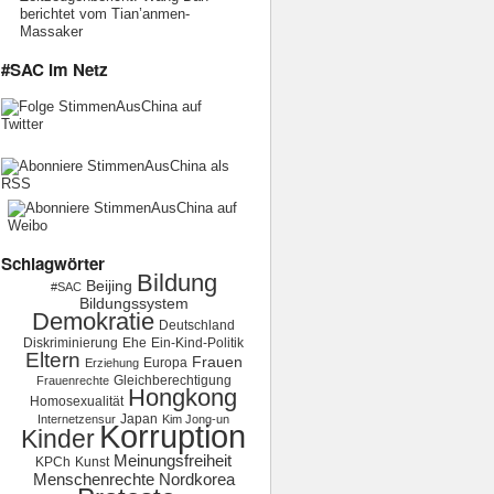
berichtet vom Tian’anmen-
Massaker
#SAC im Netz
Schlagwörter
Bildung
Beijing
#SAC
Bildungssystem
Demokratie
Deutschland
Diskriminierung
Ehe
Ein-Kind-Politik
Eltern
Frauen
Europa
Erziehung
Gleichberechtigung
Frauenrechte
Hongkong
Homosexualität
Japan
Internetzensur
Kim Jong-un
Korruption
Kinder
Meinungsfreiheit
KPCh
Kunst
Menschenrechte
Nordkorea