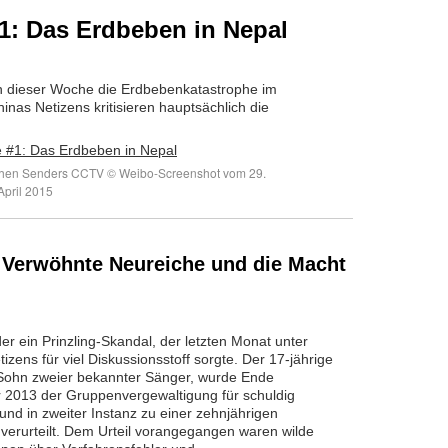
1: Das Erdbeben in Nepal
in dieser Woche die Erdbebenkatastrophe im
as Netizens kritisieren hauptsächlich die
lichen Senders CCTV © Weibo-Screenshot vom 29.
April 2015
– Verwöhnte Neureiche und die Macht
der ein Prinzling-Skandal, der letzten Monat unter
izens für viel Diskussionsstoff sorgte. Der 17-jährige
, Sohn zweier bekannter Sänger, wurde Ende
2013 der Gruppenvergewaltigung für schuldig
nd in zweiter Instanz zu einer zehnjährigen
 verurteilt. Dem Urteil vorangegangen waren wilde