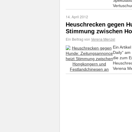
Spekulati
Vertuschu
14. April 2012
Heuschrecken gegen Hu
Stimmung zwischen Ho
Ein Beitrag von
Verena Menzel
Ein Artike
Daily“ am 
die zum E
Heuschrec
Verena Me