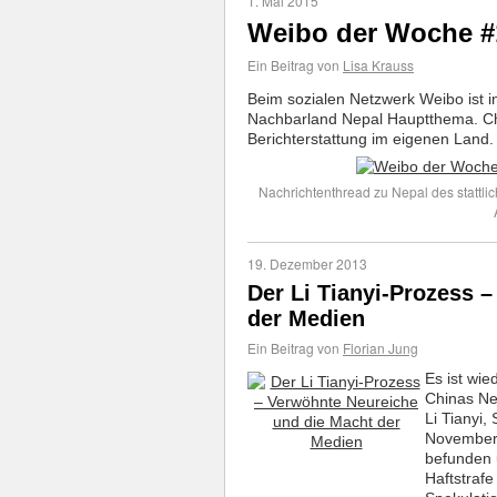
1. Mai 2015
Weibo der Woche #
Ein Beitrag von
Lisa Krauss
Beim sozialen Netzwerk Weibo ist 
Nachbarland Nepal Hauptthema. Chin
Berichterstattung im eigenen Land.
Nachrichtenthread zu Nepal des statt
19. Dezember 2013
Der Li Tianyi-Prozess 
der Medien
Ein Beitrag von
Florian Jung
Es ist wie
Chinas Net
Li Tianyi
November 
befunden u
Haftstrafe