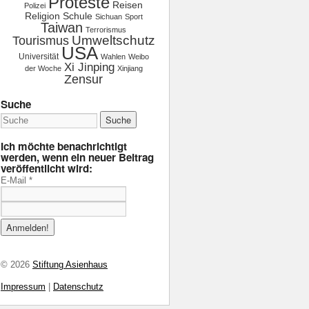
Proteste
Reisen
Polizei
Religion
Schule
Sichuan
Sport
Taiwan
Terrorismus
Tourismus
Umweltschutz
USA
Universität
Wahlen
Weibo
Xi Jinping
der Woche
Xinjiang
Zensur
Suche
Ich möchte benachrichtigt
werden, wenn ein neuer Beitrag
veröffentlicht wird:
E-Mail
*
© 2026
Stiftung Asienhaus
Impressum
|
Datenschutz