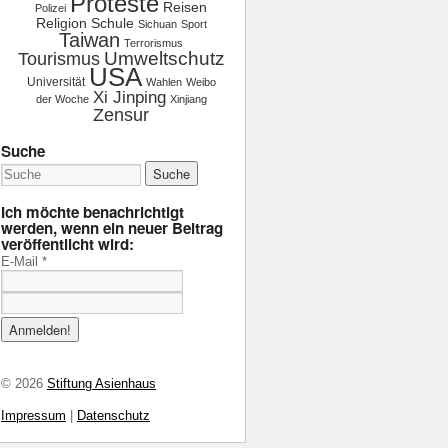
Proteste
Reisen
Polizei
Religion
Schule
Sichuan
Sport
Taiwan
Terrorismus
Tourismus
Umweltschutz
USA
Universität
Wahlen
Weibo
Xi Jinping
der Woche
Xinjiang
Zensur
Suche
Ich möchte benachrichtigt
werden, wenn ein neuer Beitrag
veröffentlicht wird:
E-Mail
*
© 2026
Stiftung Asienhaus
Impressum
|
Datenschutz