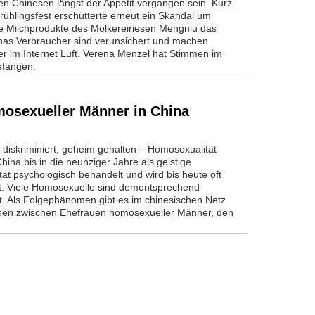
len Chinesen längst der Appetit vergangen sein. Kurz
rühlingsfest erschütterte erneut ein Skandal um
e Milchprodukte des Molkereiriesen Mengniu das
nas Verbraucher sind verunsichert und machen
er im Internet Luft. Verena Menzel hat Stimmen im
efangen.
mosexueller Männer in China
, diskriminiert, geheim gehalten – Homosexualität
hina bis in die neunziger Jahre als geistige
ät psychologisch behandelt und wird bis heute oft
t. Viele Homosexuelle sind dementsprechend
et. Als Folgephänomen gibt es im chinesischen Netz
nen zwischen Ehefrauen homosexueller Männer, den