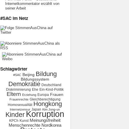
Internetkommentator erzählt von
seiner Arbeit
#SAC im Netz
Schlagwörter
Bildung
Beijing
#SAC
Bildungssystem
Demokratie
Deutschland
Diskriminierung
Ehe
Ein-Kind-Politik
Eltern
Frauen
Europa
Erziehung
Gleichberechtigung
Frauenrechte
Hongkong
Homosexualität
Japan
Internetzensur
Kim Jong-un
Korruption
Kinder
Meinungsfreiheit
KPCh
Kunst
Menschenrechte
Nordkorea