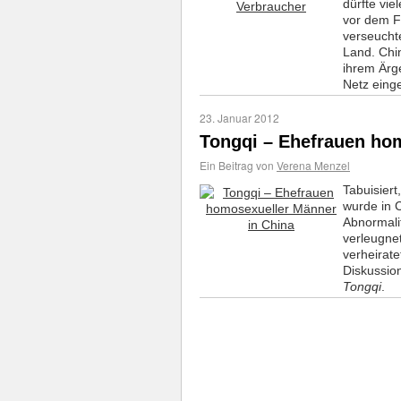
dürfte vie
vor dem F
verseucht
Land. Chi
ihrem Ärg
Netz eing
23. Januar 2012
Tongqi – Ehefrauen ho
Ein Beitrag von
Verena Menzel
Tabuisiert
wurde in C
Abnormalit
verleugne
verheirat
Diskussio
Tongqi
.