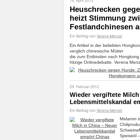
14. April 2012
Heuschrecken gege
heizt Stimmung zw
Festlandchinesen 
Ein Beitrag von
Verena Menzel
Ein Artikel in der beliebten Hongk
verglich chinesische Mütter
die zum Entbinden nach Hongkong r
hitzige Onlinedebatte. Verena Men
29. Februar 2012
Wieder vergiftete Milch
Lebensmittelskandal e
Ein Beitrag von
Verena Menzel
Melamin i
Chiliprod
Schweinefl
Speiseöl 