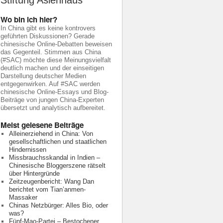
Stiftung Asienhaus
Wo bin ich hier?
In China gibt es keine kontrovers
geführten Diskussionen? Gerade
chinesische Online-Debatten beweisen
das Gegenteil. Stimmen aus China
(#SAC) möchte diese Meinungsvielfalt
deutlich machen und der einseitigen
Darstellung deutscher Medien
entgegenwirken. Auf #SAC werden
chinesische Online-Essays und Blog-
Beiträge von jungen China-Experten
übersetzt und analytisch aufbereitet.
Meist gelesene Beiträge
Alleinerziehend in China: Von
gesellschaftlichen und staatlichen
Hindernissen
Missbrauchsskandal in Indien –
Chinesische Bloggerszene rätselt
über Hintergründe
Zeitzeugenbericht: Wang Dan
berichtet vom Tian’anmen-
Massaker
Chinas Netzbürger: Alles Bio, oder
was?
Fünf-Mao-Partei – Bestochener