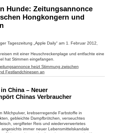
n Hunde: Zeitungsannonce
ischen Hongkongern und
an
onger Tageszeitung „Apple Daily“ am 1. Februar 2012,
eisen mit einer Heuschreckenplage und entfachte eine
zel hat Stimmen eingefangen.
 in China – Neuer
mpört Chinas Verbraucher
m Milchpulver, krebserregende Farbstoffe in
ukten, gebleichte Dampfbrötchen, verseuchtes
eisch, vergifteter Reis und wiederverwertetes
– angesichts immer neuer Lebensmittelskandale