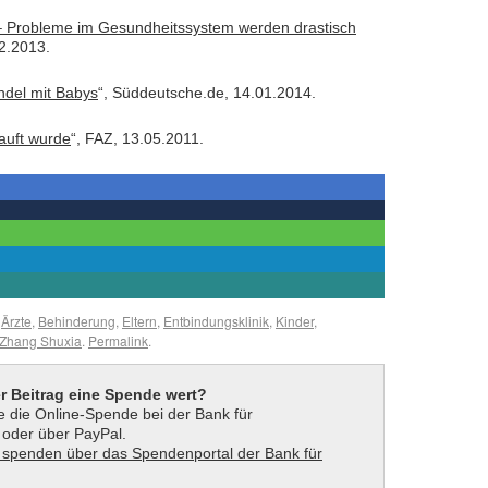
t – Probleme im Gesundheitssystem werden drastisch
2.2013.
ndel mit Babys
“, Süddeutsche.de, 14.01.2014.
kauft wurde
“, FAZ, 13.05.2011.
,
Ärzte
,
Behinderung
,
Eltern
,
Entbindungsklinik
,
Kinder
,
Zhang Shuxia
.
Permalink
.
er Beitrag eine Spende wert?
 die Online-Spende bei der Bank für
t oder über PayPal.