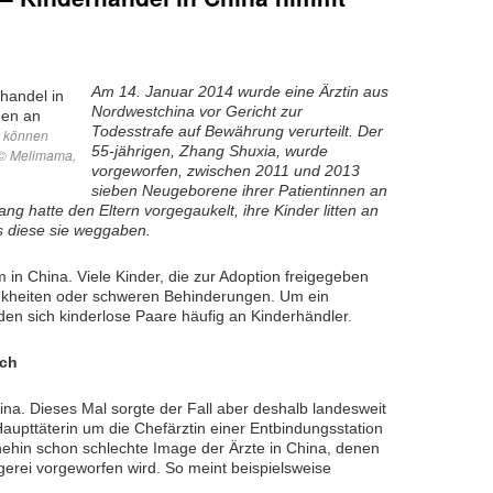
Am 14. Januar 2014 wurde eine Ärztin aus
Nordwestchina vor Gericht zur
Todesstrafe auf Bewährung verurteilt. Der
o können
55-jährigen, Zhang Shuxia, wurde
 © Melimama,
vorgeworfen, zwischen 2011 und 2013
sieben Neugeborene ihrer Patientinnen an
g hatte den Eltern vorgegaukelt, ihre Kinder litten an
s diese sie weggaben.
 in China. Viele Kinder, die zur Adoption freigegeben
nkheiten oder schweren Behinderungen. Um ein
 sich kinderlose Paare häufig an Kinderhändler.
ich
ina. Dieses Mal sorgte der Fall aber deshalb landesweit
 Haupttäterin um die Chefärztin einer Entbindungsstation
nehin schon schlechte Image der Ärzte in China, denen
erei vorgeworfen wird. So meint beispielsweise