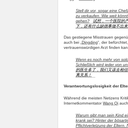
Stell dir vor, sogar eine Che
zu verkaufen. Wie weit könnt
gehen?
试想，一个医院的
下，还有什么缺德事做不出来
Das gestiegene Misstrauen gegenüb
auch bei „
Dingding
“, der befürchte
vertrauenswürdigen Arzt finden kan
Wenn es noch mehr von solch
Schließlich wird jeder von u
的医生多了，我们又该去相信
离关系！
Verantwortungslosigkeit der Elte
Während die meisten Netizens Kriti
Internetkommentator
Wang Qi
auch 
Warum gibt man sein Kind ei
krank sei? Hinter der bösart
Pflichtverletzung der Eltern