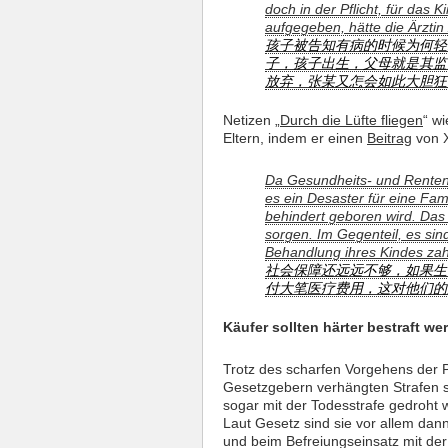
doch in der Pflicht, für das 
aufgegeben, hätte die Ärztin
孩子被告知有病的时候为何轻
子，孩子出生，父母就是其监护
放弃，张某又怎会如此大胆狂
Netizen „
Durch die Lüfte fliegen
“ w
Eltern, indem er einen
Beitrag
von X
Da Gesundheits- und Rentens
es ein Desaster für eine Fam
behindert geboren wird. Das 
sorgen. Im Gegenteil, es sind
Behandlung ihres Kindes za
社会保障还远远不够，如果生
付大笔医疗费用，这对他们的
Käufer sollten härter bestraft we
Trotz des scharfen Vorgehens der P
Gesetzgebern verhängten Strafen si
sogar mit der Todesstrafe gedroht
Laut Gesetz sind sie vor allem dan
und beim Befreiungseinsatz mit der P