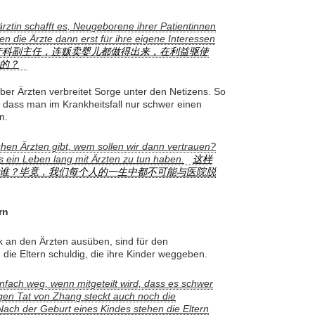
färztin schafft es, Neugeborene ihrer Patientinnen
en die Ärzte dann erst für ihre eigene Interessen
产科副主任，连贩卖婴儿都做得出来，在利益驱使
的？
er Ärzten verbreitet Sorge unter den Netizens. So
t, dass man im Krankheitsfall nur schwer einen
n.
en Ärzten gibt, wem sollen wir dann vertrauen?
ns ein Leben lang mit Ärzten zu tun haben.
这样
谁？毕竟，我们每个人的一生中都不可能与医院脱
rn
k an den Ärzten ausüben, sind für den
die Eltern schuldig, die ihre Kinder weggeben.
nfach weg, wenn mitgeteilt wird, dass es schwer
igen Tat von Zhang steckt auch noch die
. Nach der Geburt eines Kindes stehen die Eltern