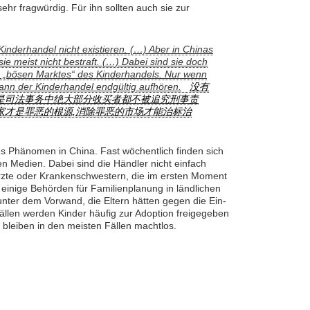
ehr fragwürdig. Für ihn sollten auch sie zur
inderhandel nicht existieren. (…) Aber in Chinas
ie meist nicht bestraft. (…) Dabei sind sie doch
s „bösen Marktes“ des Kinderhandels. Nur wenn
 kann der Kinderhandel endgültig aufhören.
没有
)但是司法事务中绝大部分收买者都不被追究刑事责
，买家才是罪恶的根源,消除罪恶的市场才能治标治
tes Phänomen in China. Fast wöchentlich finden sich
n Medien. Dabei sind die Händler nicht einfach
rzte oder Krankenschwestern, die im ersten Moment
einige Behörden für Familienplanung in ländlichen
unter dem Vorwand, die Eltern hätten gegen die Ein-
Fällen werden Kinder häufig zur Adoption freigegeben
n bleiben in den meisten Fällen machtlos.