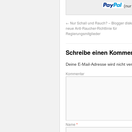
(nur
←
Nur Schall und Rauch? – Blogger disku
neue Anti-Raucher-Richtlinie für
Regierungsmitglieder
Schreibe einen Komme
Deine E-Mail-Adresse wird nicht verö
Kommentar
Name
*