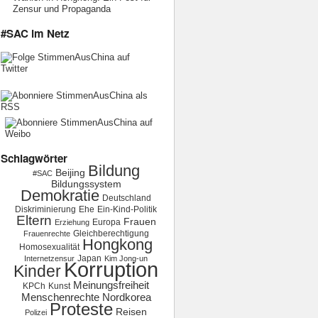
Zensur und Propaganda
#SAC im Netz
Schlagwörter
Bildung
Beijing
#SAC
Bildungssystem
Demokratie
Deutschland
Diskriminierung
Ehe
Ein-Kind-Politik
Eltern
Frauen
Europa
Erziehung
Gleichberechtigung
Frauenrechte
Hongkong
Homosexualität
Japan
Internetzensur
Kim Jong-un
Korruption
Kinder
Meinungsfreiheit
KPCh
Kunst
Menschenrechte
Nordkorea
Proteste
Reisen
Polizei