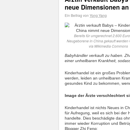
neue Dimensionen an
Ein Beitrag von
Yong Yang
Bereits für umgerechnet 2.600 Eur
Neugeborene in China gekauft werden
via Wikimedia Commons
Babyhändler verkauft zu haben. Zhan
einer unheilbaren Krankheit, sodas
Kinderhandel ist ein großes Problem
werden, leiden an unheilbaren Kra
gesundes Kind zu bekommen, wenden
Image der Ärzte verschlechtert s
Kinderhandel ist nichts Neues in Ch
für Aufregung, weil es sich bei der
handelte. Dies beschädigte das oh
immer wieder Korruption und Betrüg
Blogger
Zhi Feng
: