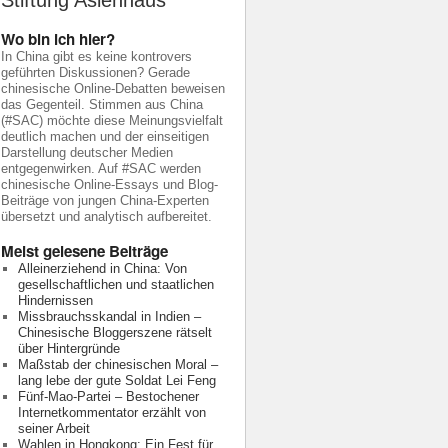
Stiftung Asienhaus
Wo bin ich hier?
In China gibt es keine kontrovers
geführten Diskussionen? Gerade
chinesische Online-Debatten beweisen
das Gegenteil. Stimmen aus China
(#SAC) möchte diese Meinungsvielfalt
deutlich machen und der einseitigen
Darstellung deutscher Medien
entgegenwirken. Auf #SAC werden
chinesische Online-Essays und Blog-
Beiträge von jungen China-Experten
übersetzt und analytisch aufbereitet.
Meist gelesene Beiträge
Alleinerziehend in China: Von
gesellschaftlichen und staatlichen
Hindernissen
Missbrauchsskandal in Indien –
Chinesische Bloggerszene rätselt
über Hintergründe
Maßstab der chinesischen Moral –
lang lebe der gute Soldat Lei Feng
Fünf-Mao-Partei – Bestochener
Internetkommentator erzählt von
seiner Arbeit
Wahlen in Hongkong: Ein Fest für