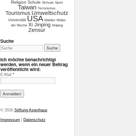
Religion
Schule
Sichuan
Sport
Taiwan
Terrorismus
Tourismus
Umweltschutz
USA
Universität
Wahlen
Weibo
Xi Jinping
der Woche
Xinjiang
Zensur
Suche
Ich möchte benachrichtigt
werden, wenn ein neuer Beitrag
veröffentlicht wird:
E-Mail
*
© 2026
Stiftung Asienhaus
Impressum
|
Datenschutz