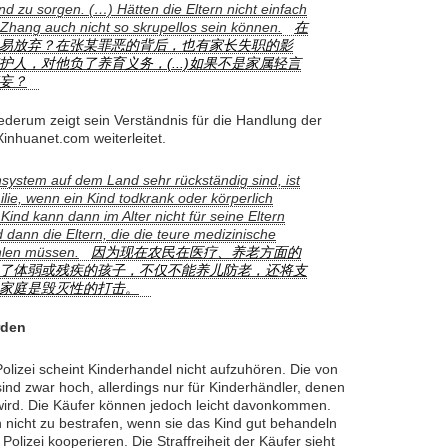
Kind zu sorgen. (…) Hätten die Eltern nicht einfach
 Zhang auch nicht so skrupellos sein können.
在
易放弃？在张某罪恶的背后，也有家长失职的影
人，对他负了养育义务，(...)如果不是家属轻言
妄？
iederum zeigt sein Verständnis für die Handlung der
inhuanet.com weiterleitet.
ystem auf dem Land sehr rückständig sind, ist
ilie, wenn ein Kind todkrank oder körperlich
Kind kann dann im Alter nicht für seine Eltern
 dann die Eltern, die die teure medizinische
hlen müssen.
因为现在农民在医疗、养老方面的
了体弱或残疾的孩子，不仅不能养儿防老，还将支
家庭是毁灭性的打击。
rden
olizei scheint Kinderhandel nicht aufzuhören. Die von
nd zwar hoch, allerdings nur für Kinderhändler, denen
 wird. Die Käufer können jedoch leicht davonkommen.
n nicht zu bestrafen, wenn sie das Kind gut behandeln
olizei kooperieren. Die Straffreiheit der Käufer sieht