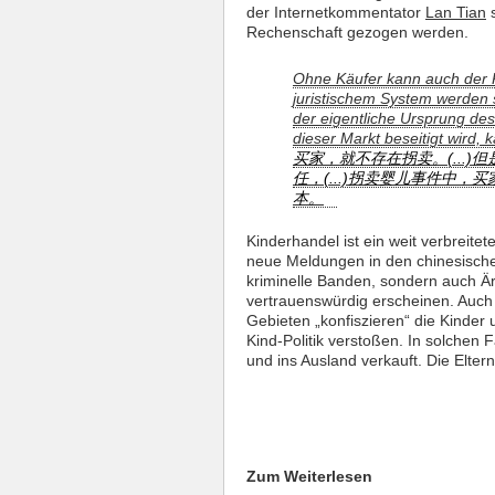
der Internetkommentator
Lan Tian
s
Rechenschaft gezogen werden.
Ohne Käufer kann auch der K
juristischem System werden s
der eigentliche Ursprung de
dieser Markt beseitigt wird,
买家，就不存在拐卖。(...
任，(...)拐卖婴儿事件中
本。
Kinderhandel ist ein weit verbreite
neue Meldungen in den chinesische
kriminelle Banden, sondern auch Ä
vertrauenswürdig erscheinen. Auch 
Gebieten „konfiszieren“ die Kinder 
Kind-Politik verstoßen. In solchen 
und ins Ausland verkauft. Die Elter
Zum Weiterlesen