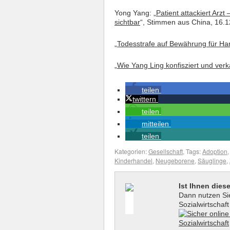
Yong Yang: „
Patient attackiert Arz
sichtbar
“, Stimmen aus China, 16.1
„
Todesstrafe auf Bewährung für Ha
„
Wie Yang Ling konfisziert und ver
teilen
twittern
teilen
mitteilen
teilen
Kategorien:
Gesellschaft
, Tags:
Adoption
Kinderhandel
,
Neugeborene
,
Säuglinge
,
Ist Ihnen dies
Dann nutzen Sie
Sozialwirtschaf