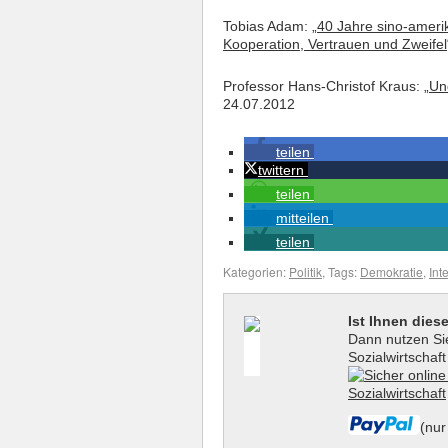
Tobias Adam: „
40 Jahre sino-ameri
Kooperation, Vertrauen und Zweifel
Professor Hans-Christof Kraus: „
Un
24.07.2012
teilen
twittern
teilen
mitteilen
teilen
Kategorien:
Politik
, Tags:
Demokratie
,
Int
Ist Ihnen dies
Dann nutzen Sie
Sozialwirtschaf
(nur