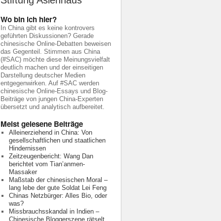
Stiftung Asienhaus
Wo bin ich hier?
In China gibt es keine kontrovers
geführten Diskussionen? Gerade
chinesische Online-Debatten beweisen
das Gegenteil. Stimmen aus China
(#SAC) möchte diese Meinungsvielfalt
deutlich machen und der einseitigen
Darstellung deutscher Medien
entgegenwirken. Auf #SAC werden
chinesische Online-Essays und Blog-
Beiträge von jungen China-Experten
übersetzt und analytisch aufbereitet.
Meist gelesene Beiträge
Alleinerziehend in China: Von
gesellschaftlichen und staatlichen
Hindernissen
Zeitzeugenbericht: Wang Dan
berichtet vom Tian’anmen-
Massaker
Maßstab der chinesischen Moral –
lang lebe der gute Soldat Lei Feng
Chinas Netzbürger: Alles Bio, oder
was?
Missbrauchsskandal in Indien –
Chinesische Bloggerszene rätselt