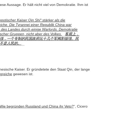
diese Aussage. Er hält nicht viel von Demokratie. Ihm ist
spotischer Kaiser Qin Shi* stärker als die
iche. Die Tyrannei einer Republik China war
ng des Landes durch einige Warlords. Demokratie
itischer Gruppen, nicht aber des Volkes.
客观上，
强，一个专制的民国政府比十几个军阀割据强。民
不是人民的。
nesische Kaiser. Er gründetete den Staat Qin, der lange
greiche
gewesen ist.
Wie begründen Russland und China ihr Veto?
“, Cicero