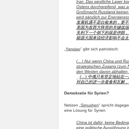
Iran. Das westliche Lager ko
Ostens durchgreifend, was a
Großmacht Russland keinen a
wird gänzlich zur Energieres
发展机遇不是白捡来的，更不
美国为首西方阵营的关键战场
失利下一个倒下的就是伊朗，
能源大国来说经济影响不会太
„
Yanqiao
“ gibt sich patriotisch:
(…) Nur wenn China und Rus
strategischen Zugang (zum N
den Westen davon abhalten, s
(…) 中俄只有坚定地站
对自己的进一步蚕食和瓦解，(
Demokratie für Syrien?
Netizen „
Simushen
“ spricht dagege
eine Lösung für Syrien.
China ist dafür, keine Bedin
eine politische Aussöhnung i