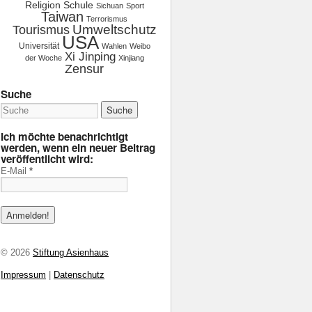
Religion
Schule
Sichuan
Sport
Taiwan
Terrorismus
Tourismus
Umweltschutz
USA
Universität
Wahlen
Weibo
Xi Jinping
der Woche
Xinjiang
Zensur
Suche
Ich möchte benachrichtigt
werden, wenn ein neuer Beitrag
veröffentlicht wird:
E-Mail
*
© 2026
Stiftung Asienhaus
Impressum
|
Datenschutz