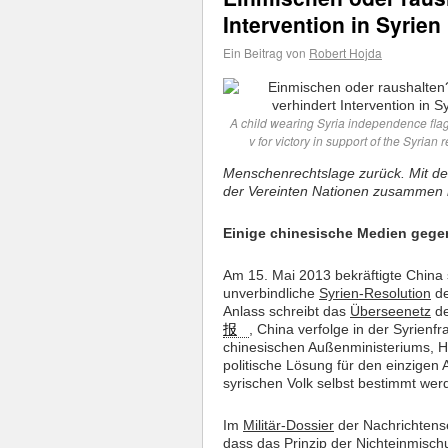
Intervention in Syrien
Ein Beitrag von
Robert Hojda
A child wearing Syria independence fla
v for victory in support of the Syrian r
Menschenrechtslage zurück. Mit der
der Vereinten Nationen zusammen mi
Einige chinesische Medien gegen
Am 15. Mai 2013 bekräftigte China
unverbindliche
Syrien-Resolution
d
Anlass schreibt das
Überseenetz
de
报
, China verfolge in der Syrien
chinesischen Außenministeriums, Hon
politische Lösung für den einzige
syrischen Volk selbst bestimmt wer
Im
Militär-Dossier
der Nachrichtens
dass das Prinzip der Nichteinmischu