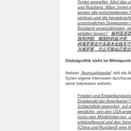
Syrien angreifen, führt das 
und Russland. Wäre Syrien ei
gingen alle entscheidenden
verloren und die hergebrach
ursprünglichen Sowjetunion
Russland voranzubringen, wi
gefallen lassen?
叙利亚是
致和伊朗、俄国的利益冲突。
样俄罗斯在中东基本全线失守
兴俄罗斯，怎么可能会忍受这
Globalpolitik steht im Mittelpunk
Netizen „
Bozhushijiandie
“ teilt di
Syrien eigene Interessen durchzuset
seine Interessen wahren.
Frieden und Entwicklungscha
Gnadenakt der Amerikaner! S
Schlachtfeld geworden, auf 
westliche, von den USA angefü
muss sein Möglichstes tun,
erkämpfenund und den Vorwä
(China und Russland) eine Nie