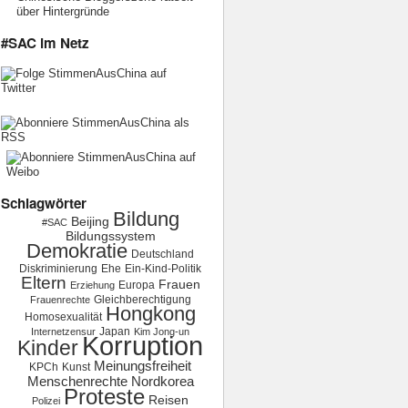
über Hintergründe
#SAC im Netz
Schlagwörter
Bildung
Beijing
#SAC
Bildungssystem
Demokratie
Deutschland
Diskriminierung
Ehe
Ein-Kind-Politik
Eltern
Frauen
Europa
Erziehung
Gleichberechtigung
Frauenrechte
Hongkong
Homosexualität
Japan
Internetzensur
Kim Jong-un
Korruption
Kinder
Meinungsfreiheit
KPCh
Kunst
Menschenrechte
Nordkorea
Proteste
Reisen
Polizei