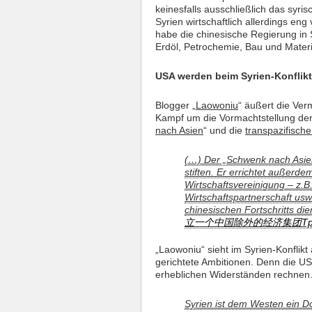
keinesfalls ausschließlich das syri
Syrien wirtschaftlich allerdings en
habe die chinesische Regierung in
Erdöl, Petrochemie, Bau und Materia
USA werden beim Syrien-Konflikt 
Blogger „
Laowoniu
“ äußert die Ve
Kampf um die Vormachtstellung der
nach Asien
“ und die
transpazifische
(…) Der „Schwenk nach Asie
stiften. Er errichtet außerd
Wirtschaftsvereinigung – z.B.
Wirtschaftspartnerschaft us
chinesischen Fortschritts die
立一个中国除外的经济集团T
„Laowoniu“ sieht im Syrien-Konflikt
gerichtete Ambitionen. Denn die U
erheblichen Widerständen rechnen
Syrien ist dem Westen ein 