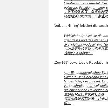
Clanherrschaft beendet. Die
politische Fraktion an einer s
主张不设置前提，但是叙利亚
阿拉维派只能作为一个普通政
Netizen „
Niming
“ kritisiert die wes
Wirklich bedrohlich ist die 
irgendein Land des Nahen Ost
„Revolutionsmodelle“ wie Tu
力的是美欧缺乏能力也无法真
这样的“革命样板”。
„
Zgw168
“ bewertet die Revolution in
(…) Ein demokratisches Syrien
Diktatur. Der Übergang zu e
langen Weg beschreitet. Es g
voranschreitet, nur weil stei
die chinesische Revolution n
主的叙利亚比专制的社会强，
有高山险峻河流险滩，社会就
吗？