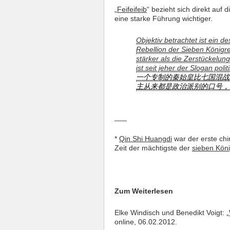
„
Feifeifeib
“ bezieht sich direkt auf 
eine starke Führung wichtiger.
Objektiv betrachtet ist ein de
Rebellion der Sieben Königre
stärker als die Zerstückelu
ist seit jeher der Slogan pol
一个专制的秦始皇比七国混战
主从来都是政治派别的口号，
___
*
Qin Shi Huangdi
war der erste chi
Zeit der mächtigste der
sieben Köni
Zum Weiterlesen
Elke Windisch und Benedikt Voigt: „
online, 06.02.2012.