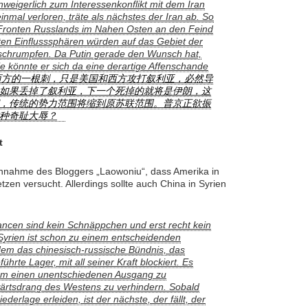
unweigerlich zum Interessenkonflikt mit dem Iran
nmal verloren, träte als nächstes der Iran ab. So
 Fronten Russlands im Nahen Osten an den Feind
ten Einflusssphären würden auf das Gebiet der
 schrumpfen. Da Putin gerade den Wunsch hat,
e könnte er sich da eine derartige Affenschande
西方的一根刺，只是美国和西方攻打叙利亚，必然导
如果丢掉了叙利亚，下一个死掉的就将是伊朗，这
，传统的势力范围将缩到原苏联范围。普京正欲振
种奇耻大辱？
t
e Annahme des Bloggers „Laowoniu“, dass Amerika in
zen versucht. Allerdings sollte auch China in Syrien
ncen sind kein Schnäppchen und erst recht kein
yrien ist schon zu einem entscheidenden
dem das chinesisch-russische Bündnis, das
hrte Lager, mit all seiner Kraft blockiert. Es
 um einen unentschiedenen Ausgang zu
rtsdrang des Westens zu verhindern. Sobald
derlage erleiden, ist der nächste, der fällt, der