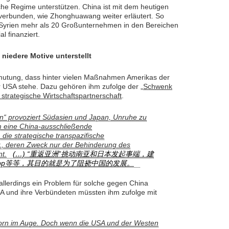
sche Regime unterstützen. China ist mit dem heutigen
g verbunden, wie Zhonghuawang weiter erläutert. So
 Syrien mehr als 20 Großunternehmen in den Bereichen
l finanziert.
niedere Motive unterstellt
rmutung, dass hinter vielen Maßnahmen Amerikas der
 USA stehe. Dazu gehören ihm zufolge der „
Schwenk
 strategische Wirtschaftspartnerschaft
.
n“ provoziert Südasien und Japan, Unruhe zu
em eine China-ausschließende
 die strategische transpazifische
w., deren Zweck nur der Behinderung des
nt.
(…) “重返亚洲”挑动南亚和日本发起事端，建
pp等等，其目的就是为了阻挠中国的发展。
 allerdings ein Problem für solche gegen China
SA und ihre Verbündeten müssten ihm zufolge mit
.
Dorn im Auge. Doch wenn die USA und der Westen