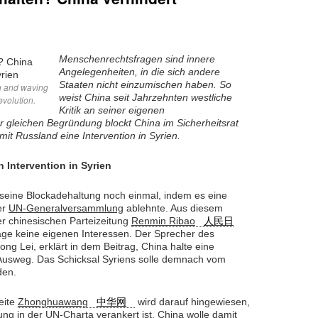
Menschenrechtsfragen sind innere
Angelegenheiten, in die sich andere
Staaten nicht einzumischen haben. So
g and waving
weist China seit Jahrzehnten westliche
evolution.
Kritik an seiner eigenen
 gleichen Begründung blockt China im Sicherheitsrat
t Russland eine Intervention in Syrien.
 Intervention in Syrien
 seine Blockadehaltung noch einmal, indem es eine
er
UN-Generalversammlung
ablehnte. Aus diesem
r chinesischen Parteizeitung
Renmin Ribao
人民日
frage keine eigenen Interessen. Der Sprecher des
g Lei, erklärt in dem Beitrag, China halte eine
n Ausweg. Das Schicksal Syriens solle demnach vom
den.
eite
Zhonghuawang
中华网
wird darauf hingewiesen,
ng in der UN-Charta verankert ist. China wolle damit