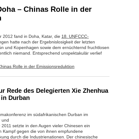
oha – Chinas Rolle in der
n
 2012 fand in Doha, Katar, die
18. UNFCCC-
ngen hatte nach der Ergebnislosigkeit der letzten
ún und Kopenhagen sowie dem ernüchternd fruchtlosen
ntlich niemand. Entsprechend unspektakulär verlief
ur Rede des Delegierten Xie Zhenhua
 in Durban
limakonferenz im südafrikanischen Durban im
 und
2011 setzte in den Augen vieler Chinesen ein
m Kampf gegen die von ihnen empfundene
kung durch die Industrienationen. Der chinesische