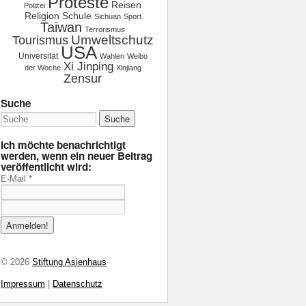
Proteste
Reisen
Polizei
Religion
Schule
Sichuan
Sport
Taiwan
Terrorismus
Tourismus
Umweltschutz
USA
Universität
Wahlen
Weibo
Xi Jinping
der Woche
Xinjiang
Zensur
Suche
Ich möchte benachrichtigt
werden, wenn ein neuer Beitrag
veröffentlicht wird:
E-Mail
*
© 2026
Stiftung Asienhaus
Impressum
|
Datenschutz