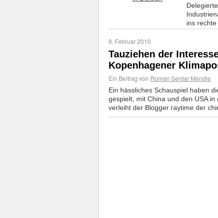
Delegiert
Industrien
ins rechte
9. Februar 2010
Tauziehen der Interesse
Kopenhagener Klimapo
Ein Beitrag von
Roman Serdar Mendle
Ein hässliches Schauspiel haben d
gespielt, mit China und den USA in
verleiht der Blogger raytime der c