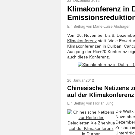
22. Dezember 2012
Klimakonferenz in D
Emissionsreduktio
Ein Beitrag von
Marie-Luise Abshagen
Vom 26. November bis 8. Dezember
Klimakonferenz
statt. Viele Erwartu
Klimakonferenzen in Durban, Canc
Ausgang der Rio+20 Konferenz eige
auch diese Konferenz.
26. Januar 2012
Chinesische Netizens z
auf der Klimakonferenz
Ein Beitrag von
Florian Jung
Die Weltk
November
Dezember 
Zeichen i
Unterdrüc