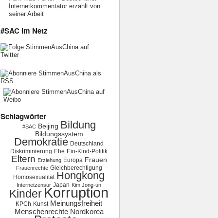
Internetkommentator erzählt von
seiner Arbeit
#SAC im Netz
Schlagwörter
Bildung
Beijing
#SAC
Bildungssystem
Demokratie
Deutschland
Diskriminierung
Ehe
Ein-Kind-Politik
Eltern
Frauen
Europa
Erziehung
Gleichberechtigung
Frauenrechte
Hongkong
Homosexualität
Japan
Internetzensur
Kim Jong-un
Korruption
Kinder
Meinungsfreiheit
KPCh
Kunst
Menschenrechte
Nordkorea