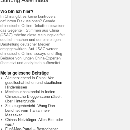
Stiftung Asienhaus
Wo bin ich hier?
In China gibt es keine kontrovers
geführten Diskussionen? Gerade
chinesische Online-Debatten beweisen
das Gegenteil. Stimmen aus China
(#SAC) möchte diese Meinungsvielfalt
deutlich machen und der einseitigen
Darstellung deutscher Medien
entgegenwirken. Auf #SAC werden
chinesische Online-Essays und Blog-
Beiträge von jungen China-Experten
übersetzt und analytisch aufbereitet.
Meist gelesene Beiträge
Alleinerziehend in China: Von
gesellschaftlichen und staatlichen
Hindernissen
Missbrauchsskandal in Indien –
Chinesische Bloggerszene rätselt
über Hintergründe
Zeitzeugenbericht: Wang Dan
berichtet vom Tian’anmen-
Massaker
Chinas Netzbürger: Alles Bio, oder
was?
Fünf-Mao-Partei – Bestochener