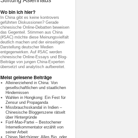
Stiftung Asienhaus
Wo bin ich hier?
In China gibt es keine kontrovers
geführten Diskussionen? Gerade
chinesische Online-Debatten beweisen
das Gegenteil. Stimmen aus China
(#SAC) möchte diese Meinungsvielfalt
deutlich machen und der einseitigen
Darstellung deutscher Medien
entgegenwirken. Auf #SAC werden
chinesische Online-Essays und Blog-
Beiträge von jungen China-Experten
übersetzt und analytisch aufbereitet.
Meist gelesene Beiträge
Alleinerziehend in China: Von
gesellschaftlichen und staatlichen
Hindernissen
Wahlen in Hongkong: Ein Fest für
Zensur und Propaganda
Missbrauchsskandal in Indien –
Chinesische Bloggerszene rätselt
über Hintergründe
Fünf-Mao-Partei – Bestochener
Internetkommentator erzählt von
seiner Arbeit
Chinas Netzbürger: Alles Bio, oder