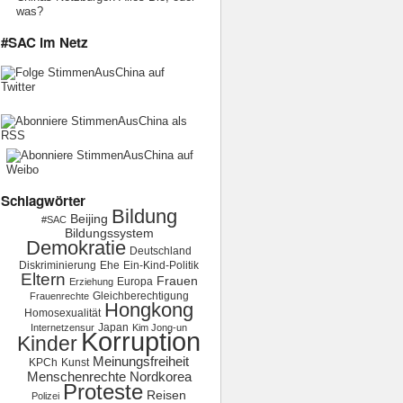
was?
#SAC im Netz
Schlagwörter
Bildung
Beijing
#SAC
Bildungssystem
Demokratie
Deutschland
Diskriminierung
Ehe
Ein-Kind-Politik
Eltern
Frauen
Europa
Erziehung
Gleichberechtigung
Frauenrechte
Hongkong
Homosexualität
Japan
Internetzensur
Kim Jong-un
Korruption
Kinder
Meinungsfreiheit
KPCh
Kunst
Menschenrechte
Nordkorea
Proteste
Reisen
Polizei