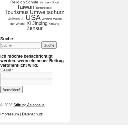
Religion
Schule
Sichuan
Sport
Taiwan
Terrorismus
Tourismus
Umweltschutz
USA
Universität
Wahlen
Weibo
Xi Jinping
der Woche
Xinjiang
Zensur
Suche
Ich möchte benachrichtigt
werden, wenn ein neuer Beitrag
veröffentlicht wird:
E-Mail
*
© 2026
Stiftung Asienhaus
Impressum
|
Datenschutz