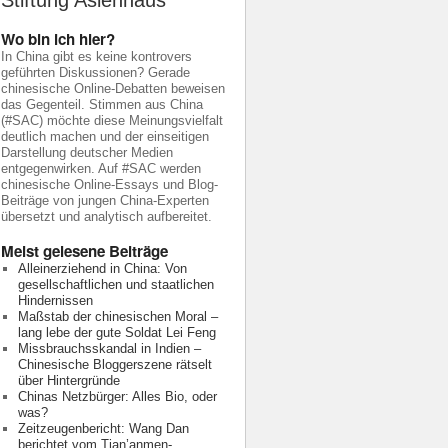
Stiftung Asienhaus
Wo bin ich hier?
In China gibt es keine kontrovers
geführten Diskussionen? Gerade
chinesische Online-Debatten beweisen
das Gegenteil. Stimmen aus China
(#SAC) möchte diese Meinungsvielfalt
deutlich machen und der einseitigen
Darstellung deutscher Medien
entgegenwirken. Auf #SAC werden
chinesische Online-Essays und Blog-
Beiträge von jungen China-Experten
übersetzt und analytisch aufbereitet.
Meist gelesene Beiträge
Alleinerziehend in China: Von
gesellschaftlichen und staatlichen
Hindernissen
Maßstab der chinesischen Moral –
lang lebe der gute Soldat Lei Feng
Missbrauchsskandal in Indien –
Chinesische Bloggerszene rätselt
über Hintergründe
Chinas Netzbürger: Alles Bio, oder
was?
Zeitzeugenbericht: Wang Dan
berichtet vom Tian’anmen-