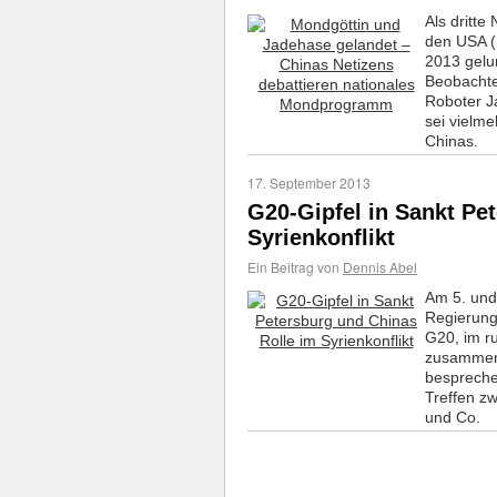
Als dritt
den USA (
2013 gelu
Beobachte
Roboter J
sei vielme
Chinas.
17. September 2013
G20-Gipfel in Sankt Pe
Syrienkonflikt
Ein Beitrag von
Dennis Abel
Am 5. und
Regierung
G20, im r
zusammen,
bespreche
Treffen z
und Co.