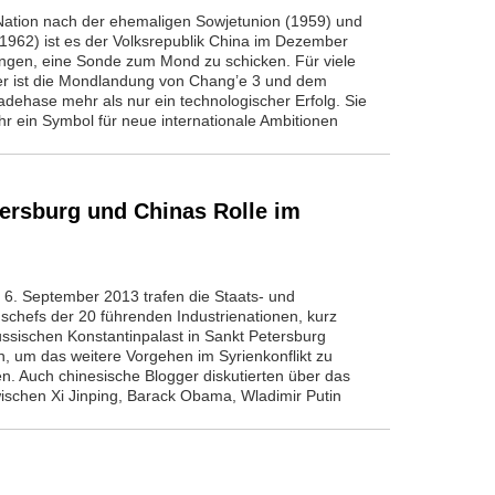
e Nation nach der ehemaligen Sowjetunion (1959) und
1962) ist es der Volksrepublik China im Dezember
ngen, eine Sonde zum Mond zu schicken. Für viele
r ist die Mondlandung von Chang’e 3 und dem
adehase mehr als nur ein technologischer Erfolg. Sie
hr ein Symbol für neue internationale Ambitionen
tersburg und Chinas Rolle im
 6. September 2013 trafen die Staats- und
schefs der 20 führenden Industrienationen, kurz
ussischen Konstantinpalast in Sankt Petersburg
 um das weitere Vorgehen im Syrienkonflikt zu
n. Auch chinesische Blogger diskutierten über das
wischen Xi Jinping, Barack Obama, Wladimir Putin