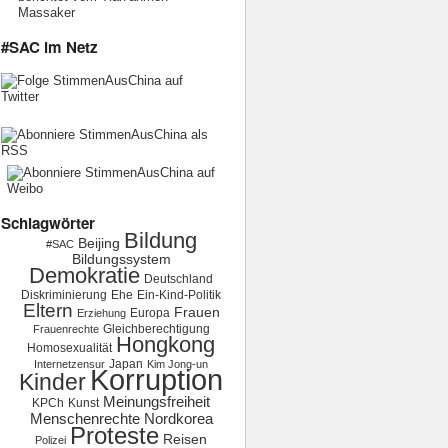
Massaker
#SAC im Netz
Schlagwörter
Bildung
Beijing
#SAC
Bildungssystem
Demokratie
Deutschland
Diskriminierung
Ehe
Ein-Kind-Politik
Eltern
Frauen
Europa
Erziehung
Gleichberechtigung
Frauenrechte
Hongkong
Homosexualität
Japan
Internetzensur
Kim Jong-un
Korruption
Kinder
Meinungsfreiheit
KPCh
Kunst
Menschenrechte
Nordkorea
Proteste
Reisen
Polizei