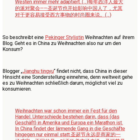
Westen immer mehr adaptiert. (…)
每年西洋人最大
的派对聚会——圣诞节也开始影响中国人了，尤其
对于更容易接受西方事物的时尚圈来说。(…)
So beschreibt eine
Pekinger Stylistin
Weihnachten auf ihrem
Blog. Geht es in China zu Weihnachten also nur um den
Konsum?
Blogger „
Jianghu tingyu
“ findet nicht, dass China in dieser
Hinsicht eine Sonderstellung einnehme, denn weltweit gehe
es zu Weihnachten schließlich darum, möglichst viel zu
konsumieren.
Weihnachten war schon immer ein Fest für den
Handel. Unterschiede bestehen darin, dass (das
Geschäft) in Amerika und Europa ein Marathon ist.
In China findet der lärmende Gang in die Geschäfte
hingegen nur einmal statt.
圣诞节永远是商家的一