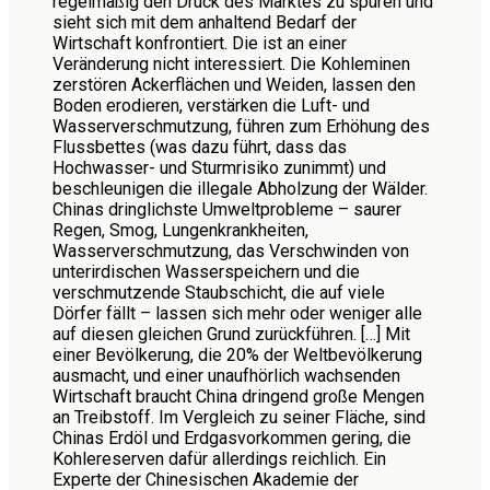
regelmäßig den Druck des Marktes zu spüren und
sieht sich mit dem anhaltend Bedarf der
Wirtschaft konfrontiert. Die ist an einer
Veränderung nicht interessiert. Die Kohleminen
zerstören Ackerflächen und Weiden, lassen den
Boden erodieren, verstärken die Luft- und
Wasserverschmutzung, führen zum Erhöhung des
Flussbettes (was dazu führt, dass das
Hochwasser- und Sturmrisiko zunimmt) und
beschleunigen die illegale Abholzung der Wälder.
Chinas dringlichste Umweltprobleme – saurer
Regen, Smog, Lungenkrankheiten,
Wasserverschmutzung, das Verschwinden von
unterirdischen Wasserspeichern und die
verschmutzende Staubschicht, die auf viele
Dörfer fällt – lassen sich mehr oder weniger alle
auf diesen gleichen Grund zurückführen. […] Mit
einer Bevölkerung, die 20% der Weltbevölkerung
ausmacht, und einer unaufhörlich wachsenden
Wirtschaft braucht China dringend große Mengen
an Treibstoff. Im Vergleich zu seiner Fläche, sind
Chinas Erdöl und Erdgasvorkommen gering, die
Kohlereserven dafür allerdings reichlich. Ein
Experte der Chinesischen Akademie der