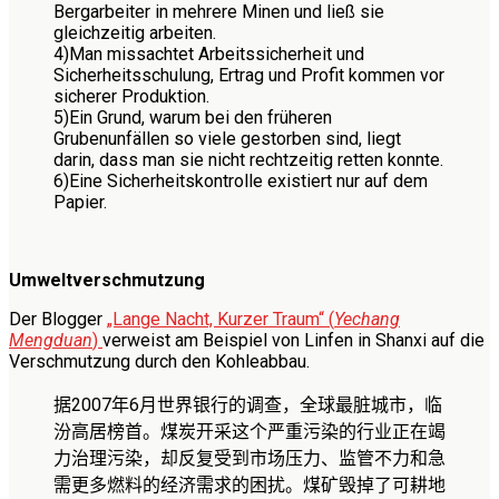
Bergarbeiter in mehrere Minen und ließ sie
gleichzeitig arbeiten.
4)
Man missachtet Arbeitssicherheit und
Sicherheitsschulung, Ertrag und Profit kommen vor
sicherer Produktion.
5)
Ein Grund, warum bei den früheren
Grubenunfällen so viele gestorben sind, liegt
darin, dass man sie nicht rechtzeitig retten konnte.
6)
Eine Sicherheitskontrolle existiert nur auf dem
Papier.
Umweltverschmutzung
Der Blogger
„Lange Nacht, Kurzer Traum“ (
Yechang
Mengduan
)
verweist am Beispiel von Linfen in Shanxi auf die
Verschmutzung durch den Kohleabbau.
据
2007
年
6
月世界银行的调查，全球最脏城市，临
汾高居榜首。煤炭开采这个严重污染的行业正在竭
力治理污染，却反复受到市场压力、监管不力和急
需更多燃料的经济需求的困扰。煤矿毁掉了可耕地