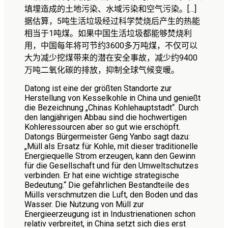
填埋造成的土地污染、水域污染和空气污染。
[…]
据估算，
5
吨生活垃圾经过科学焚烧后产生的热能
相当于
1
吨煤。如果中国生活垃圾都能够焚烧利
用，中国每年将可节约
3600
多万吨煤，不仅可以
大为减少挖煤带来的潜在安全事故，减少约
9400
万吨二氧化碳的排放，抑制全球气候变暖。
Datong ist eine der größten Standorte zur
Herstellung von Kesselkohle in China und genießt
die Bezeichnung „Chinas Kohlehauptstadt“. Durch
den langjährigen Abbau sind die hochwertigen
Kohleressourcen aber so gut wie erschöpft.
Datongs Bürgermeister Geng Yanbo sagt dazu:
„Müll als Ersatz für Kohle, mit dieser traditionelle
Energiequelle Strom erzeugen, kann den Gewinn
für die Gesellschaft und für den Umweltschutzes
verbinden. Er hat eine wichtige strategische
Bedeutung.“ Die gefährlichen Bestandteile des
Mülls verschmutzen die Luft, den Boden und das
Wasser. Die Nutzung von Müll zur
Energieerzeugung ist in Industrienationen schon
relativ verbreitet, in China setzt sich dies erst