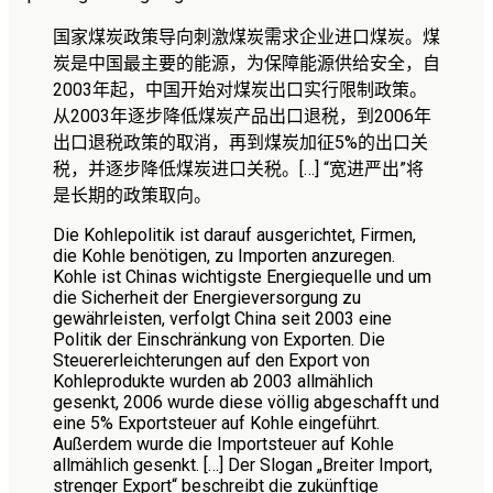
国家煤炭政策导向刺激煤炭需求企业进口煤炭。煤
炭是中国最主要的能源，为保障能源供给安全，自
2003
年起，中国开始对煤炭出口实行限制政策。
从
2003
年逐步降低煤炭产品出口退税，到
2006
年
出口退税政策的取消，再到煤炭加征
5%
的出口关
税，并逐步降低煤炭进口关税。
[…]
“宽进严出”将
是长期的政策取向。
Die Kohlepolitik ist darauf ausgerichtet, Firmen,
die Kohle benötigen, zu Importen anzuregen.
Kohle ist Chinas wichtigste Energiequelle und um
die Sicherheit der Energieversorgung zu
gewährleisten, verfolgt China seit 2003 eine
Politik der Einschränkung von Exporten. Die
Steuererleichterungen auf den Export von
Kohleprodukte wurden ab 2003 allmählich
gesenkt, 2006 wurde diese völlig abgeschafft und
eine 5% Exportsteuer auf Kohle eingeführt.
Außerdem wurde die Importsteuer auf Kohle
allmählich gesenkt. […] Der Slogan „Breiter Import,
strenger Export“ beschreibt die zukünftige