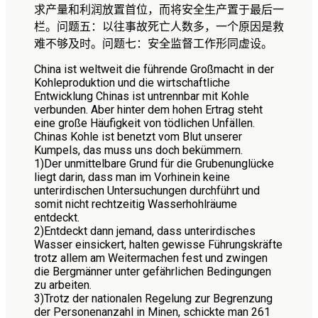
求产量和利润放置首位，而将安全生产置于最后一
栏。问题五：以往事故死亡人数多，一个原因是救
难不够及时。问题七：安全监督工作形同虚设。
China ist weltweit die führende Großmacht in der
Kohleproduktion und die wirtschaftliche
Entwicklung Chinas ist untrennbar mit Kohle
verbunden. Aber hinter dem hohen Ertrag steht
eine große Häufigkeit von tödlichen Unfällen.
Chinas Kohle ist benetzt vom Blut unserer
Kumpels, das muss uns doch bekümmern.
1)
Der unmittelbare Grund für die Grubenunglücke
liegt darin, dass man im Vorhinein keine
unterirdischen Untersuchungen durchführt und
somit nicht rechtzeitig Wasserhohlräume
entdeckt.
2)
Entdeckt dann jemand, dass unterirdisches
Wasser einsickert, halten gewisse Führungskräfte
trotz allem am Weitermachen fest und zwingen
die Bergmänner unter gefährlichen Bedingungen
zu arbeiten.
3)
Trotz der nationalen Regelung zur Begrenzung
der Personenanzahl in Minen, schickte man 261