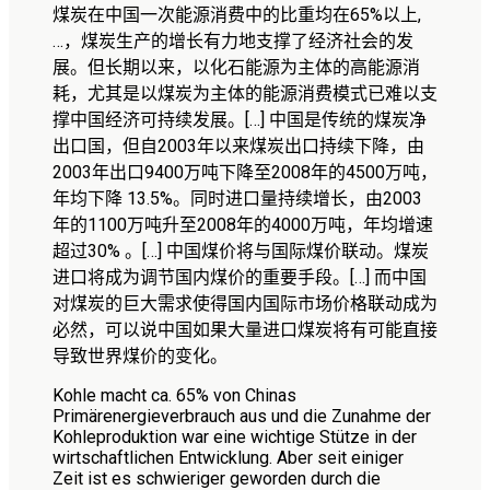
煤炭在中国一次能源消费中的比重均在
65%
以上
,
…
，煤炭生产的增长有力地支撑了经济社会的发
展。但长期以来，以化石能源为主体的高能源消
耗，尤其是以煤炭为主体的能源消费模式已难以支
撑中国经济可持续发展。
[…]
中国是传统的煤炭净
出口国，但自
2003
年以来煤炭出口持续下降，由
2003
年出口
9400
万吨下降至
2008
年的
4500
万吨，
年均下降
13.5%
。同时进口量持续增长，由
2003
年的
1100
万吨升至
2008
年的
4000
万吨，年均增速
超过
30%
。
[…]
中国煤价将与国际煤价联动。煤炭
进口将成为调节国内煤价的重要手段。
[…]
而中国
对煤炭的巨大需求使得国内国际市场价格联动成为
必然，可以说中国如果大量进口煤炭将有可能直接
导致世界煤价的变化。
Kohle macht ca. 65% von Chinas
Primärenergieverbrauch aus und die Zunahme der
Kohleproduktion war eine wichtige Stütze in der
wirtschaftlichen Entwicklung. Aber seit einiger
Zeit ist es schwieriger geworden durch die