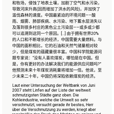
和牧场，侵蚀了地表土壤，加剧了空气和水污染，
导致河床升高
(
因而增加了洪水的风险
)
，并加快了
滥伐森林的速度。中国最紧迫的环境问题——酸
雨、烟雾、肺部疾病、水污染、地下蓄水层消失以
及落到很多村庄的黑色尘土污染层——或多或少都
可以追溯到这同一个原因。
[…]
由于拥有世界
20%
的人口和不断增长的经济，中国需要大量燃料。与
中国的面积相比，它的石油和天然气储量相对较
少，但是煤炭的蕴藏量很丰富。中国科学院能源问
题专家说：“没有人喜欢煤炭，哪怕是在中国。但
是，你有更好的办法解决我们的能源供应问题吗
?
”
他预测未来十年煤炭消耗量将增加一倍。他说，至
少未来二十年，中国仍将深陷依赖煤炭的经济。
Laut einer Untersuchung der Weltbank von Juni
2007 steht Linfen auf der Liste der weltweit
schmutzigsten Städte ganz oben. Die
Kohleindustrie, welche die Umwelt so sehr
verschmutzt, versucht gerade ihr bestes, Herr
über die Verschmutzung zu werden, kriegt aber