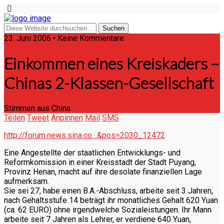
23. Juni 2006 • Keine Kommentare
Einkommen eines Kreiskaders –
Chinas 2-Klassen-Gesellschaft
Stimmen aus China
Teilen
Tweet
Anpinnen
Mail
SMS
http://forum.news.sina.co…&pos=2030_12472
Eine Angestellte der staatlichen Entwicklungs- und
Reformkomission in einer Kreisstadt der Stadt Puyang,
Provinz Henan, macht auf ihre desolate finanziellen Lage
aufmerksam.
Sie sei 27, habe einen B.A.-Abschluss, arbeite seit 3 Jahren,
nach Gehaltsstufe 14 beträgt ihr monatliches Gehalt 620 Yuan
(ca. 62 EURO) ohne irgendwelche Sozialeistungen. Ihr Mann
arbeite seit 7 Jahren als Lehrer, er verdiene 640 Yuan,