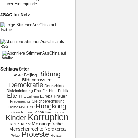
über Hintergründe
#SAC im Netz
Schlagwörter
Bildung
Beijing
#SAC
Bildungssystem
Demokratie
Deutschland
Diskriminierung
Ehe
Ein-Kind-Politik
Eltern
Frauen
Europa
Erziehung
Gleichberechtigung
Frauenrechte
Hongkong
Homosexualität
Japan
Internetzensur
Kim Jong-un
Korruption
Kinder
Meinungsfreiheit
KPCh
Kunst
Menschenrechte
Nordkorea
Proteste
Reisen
Polizei