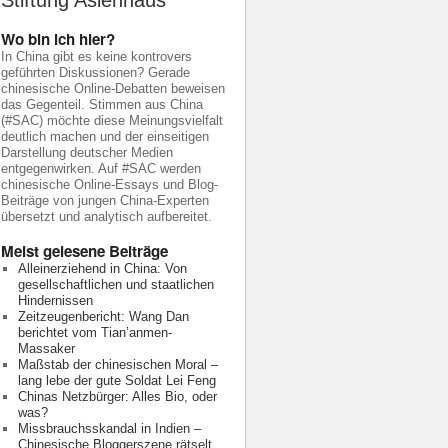
Stiftung Asienhaus
Wo bin ich hier?
In China gibt es keine kontrovers
geführten Diskussionen? Gerade
chinesische Online-Debatten beweisen
das Gegenteil. Stimmen aus China
(#SAC) möchte diese Meinungsvielfalt
deutlich machen und der einseitigen
Darstellung deutscher Medien
entgegenwirken. Auf #SAC werden
chinesische Online-Essays und Blog-
Beiträge von jungen China-Experten
übersetzt und analytisch aufbereitet.
Meist gelesene Beiträge
Alleinerziehend in China: Von
gesellschaftlichen und staatlichen
Hindernissen
Zeitzeugenbericht: Wang Dan
berichtet vom Tian’anmen-
Massaker
Maßstab der chinesischen Moral –
lang lebe der gute Soldat Lei Feng
Chinas Netzbürger: Alles Bio, oder
was?
Missbrauchsskandal in Indien –
Chinesische Bloggerszene rätselt