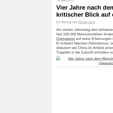
13. Mai 2012
Vier Jahre nach d
kritischer Blick au
Ein Beitrag von
Florian Jung
Am vierten Jahrestag des verhee
fast 100.000 Menschenleben fordert
Chengpeng
auf seine Erfahrungen 
Er kritisiert falschen Patriotismus
diskutiert wie China im Anblick ein
Tragödie in die Zukunft schreiten sol