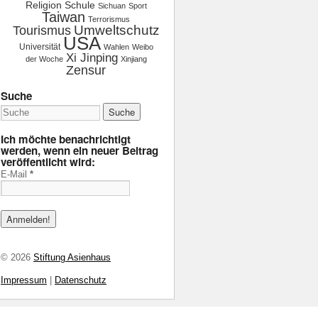
Religion
Schule
Sichuan
Sport
Taiwan
Terrorismus
Tourismus
Umweltschutz
USA
Universität
Wahlen
Weibo
Xi Jinping
der Woche
Xinjiang
Zensur
Suche
Ich möchte benachrichtigt
werden, wenn ein neuer Beitrag
veröffentlicht wird:
E-Mail
*
© 2026
Stiftung Asienhaus
Impressum
|
Datenschutz